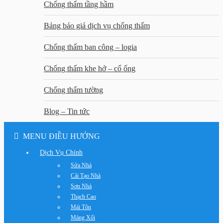
Chống thấm tầng hầm
Bảng báo giá dịch vụ chống thấm
Chống thấm ban công – logia
Chống thấm khe hở – cổ ống
Chống thấm tường
Blog – Tin tức
MENU ĐIỀU HƯỚNG
Dịch Vụ Chính
Sửa Nhà
Cải Tạo Nhà
Sơn Nhà
Thạch Cao
Mái Tôn
Máng Xối