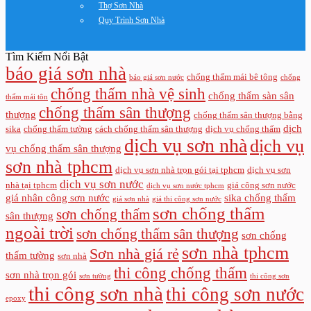
Thợ Sơn Nhà
Quy Trình Sơn Nhà
Tìm Kiếm Nổi Bật
báo giá sơn nhà
chống thấm mái bê tông
báo giá sơn nước
chống
chống thấm nhà vệ sinh
chống thấm sàn sân
thấm mái tôn
chống thấm sân thượng
thượng
chống thấm sân thượng bằng
dịch
sika
chống thấm tường
cách chống thấm sân thượng
dịch vụ chống thấm
dịch vụ sơn nhà
dịch vụ
vụ chống thấm sân thượng
sơn nhà tphcm
dịch vụ sơn nhà trọn gói tại tphcm
dịch vụ sơn
dịch vụ sơn nước
nhà tại tphcm
giá công sơn nước
dịch vụ sơn nước tphcm
giá nhân công sơn nước
sika chống thấm
giá sơn nhà
giá thi công sơn nước
sơn chống thấm
sơn chống thấm
sân thượng
ngoài trời
sơn chống thấm sân thượng
sơn chống
sơn nhà tphcm
Sơn nhà giá rẻ
thấm tường
sơn nhà
thi công chống thấm
sơn nhà trọn gói
sơn tường
thi công sơn
thi công sơn nhà
thi công sơn nước
epoxy