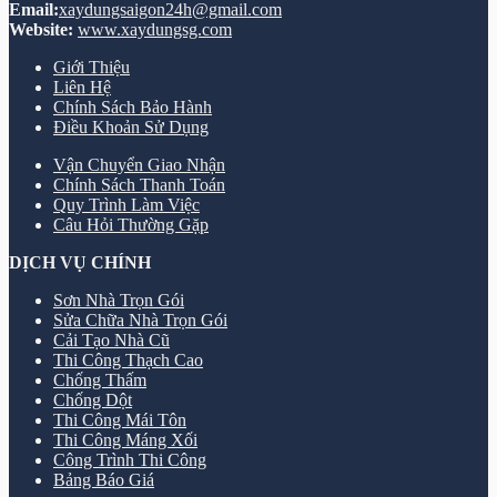
Email:
xaydungsaigon24h@gmail.com
Website:
www.xaydungsg.com
Giới Thiệu
Liên Hệ
Chính Sách Bảo Hành
Điều Khoản Sử Dụng
Vận Chuyển Giao Nhận
Chính Sách Thanh Toán
Quy Trình Làm Việc
Câu Hỏi Thường Gặp
DỊCH VỤ CHÍNH
Sơn Nhà Trọn Gói
Sửa Chữa Nhà Trọn Gói
Cải Tạo Nhà Cũ
Thi Công Thạch Cao
Chống Thấm
Chống Dột
Thi Công Mái Tôn
Thi Công Máng Xối
Công Trình Thi Công
Bảng Báo Giá