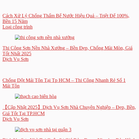
Cách Xử Lý Chống Thấm Bể Nước Hiệu Quả – Triệt Để 100%,
Bền 15 Năm
Loại công trình
Thi Công Sơn Nền Nhà Xưởng – Bền Đẹp, Chống Mài Mòn, Giá
Tốt Nhất 2025
Dịch Vụ Sơn
Chống Dột Mái Tôn Tại Tp HCM – Thi Công Nhanh Rẻ Số 1
Mái Tôn
【Cập Nhật 2025】Dịch Vụ Sơn Nhà Chuyên Nghiệp – Đẹp, Bền,
Giá Tốt Tại TP.HCM
Dịch Vụ Sơn