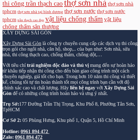
thợ sơn nhà
thi công trần thạch cao
thợ sơn nhà
thợ sơn nước
tphcm
thợ sơn nước
thợ sơn nhà tại bình dương
vật liệu chống thấm
vật liệu
tphcm
trần thạch cao đẹp
chống thấm sân thượng
XÂY DỰNG SÀI GÒN
Xây Dựng Sài Gòn
là công ty chuyên cung cấp các dịch vụ thi công
trọn gói cho ngôi nhà, căn hộ, shop,.. của bạn như: Sơn nhà, sửa
nhà, thi công thạch cao, chống thấm, chống dột,…
Với tiêu chí
trải nghiệm độc đáo và thú vị
mang đến sự hoàn hảo
từ khâu tiếp nhận thi công cho đến bàn giao công trình một cách
chuyên nghiệp, giá tốt cho bạn. Trong hơn 10 năm thi công và thiết
kế, chúng tôi tự tin hoàn thành tốt mọi công trình bạn cần với độ
chính xác cao và chất lượng. Hãy
liên hệ ngay
với
Xây Dựng Sài
Gòn
để có những công trình hoàn hảo và ưng ý nhất.
Trụ Sở:
177 Đường Trần Thị Trọng, Khu Phố 8, Phường Tân Sơn,
TpHCM
Cơ Sở 2:
05 Phùng Hưng, Khu phố 1, Quận 5, Hồ Chí Minh
Hotline:
0961 894 472
Zalo:
0961 894 472