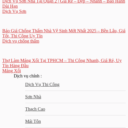
Dịch Vụ Sơn Nhà Tại Quận 2 | Giá Rẻ – Đẹp – Nhanh – Bảo Hành
Dài Hạn
Dịch Vụ Sơn
Báo Giá Chống Thấm Nhà Vệ Sinh Mới Nhất 2025 – Bền Lâu, Giá
Tốt, Thi Công Uy Tín
Dịch vụ chống thấm
Thợ Làm Máng Xối Tại TPHCM – Thi Công Nhanh, Giá Rẻ, Uy
Tín Hàng Đầu
Máng Xối
Dịch vụ chính :
Dịch Vụ Thi Công
Sơn Nhà
Thạch Cao
Mái Tôn