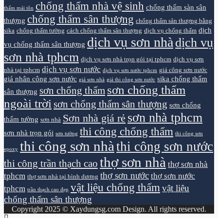
chống thấm nhà vệ sinh
chống thấm sàn sân
thấm mái tôn
chống thấm sân thượng
thượng
chống thấm sân thượng bằng
dịch
sika
chống thấm tường
cách chống thấm sân thượng
dịch vụ chống thấm
dịch vụ sơn nhà
dịch vụ
vụ chống thấm sân thượng
sơn nhà tphcm
dịch vụ sơn nhà trọn gói tại tphcm
dịch vụ sơn
dịch vụ sơn nước
nhà tại tphcm
giá công sơn nước
dịch vụ sơn nước tphcm
giá nhân công sơn nước
sika chống thấm
giá sơn nhà
giá thi công sơn nước
sơn chống thấm
sơn chống thấm
sân thượng
ngoài trời
sơn chống thấm sân thượng
sơn chống
sơn nhà tphcm
Sơn nhà giá rẻ
thấm tường
sơn nhà
thi công chống thấm
sơn nhà trọn gói
sơn tường
thi công sơn
thi công sơn nhà
thi công sơn nước
epoxy
thợ sơn nhà
thi công trần thạch cao
thợ sơn nhà
thợ sơn nước
tphcm
thợ sơn nước
thợ sơn nhà tại bình dương
vật liệu chống thấm
vật liệu
tphcm
trần thạch cao đẹp
chống thấm sân thượng
Copyright 2025 © Xaydungsg.com Design. All rights reserved.