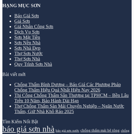
HẠNG MỤC SƠN
Báo Giá Sơn
Giá Sơn
Giá Nhân Công Sơn
Dịch Vụ Sơn
Sơn Mặt Tiền
Sơn Nền Nhà
Sơn Nhà Đẹp
Thợ Sơn Nước
Thợ Sơn Nhà
Quy Trình Sơn Nhà
Bài viết mới
Chống Thấm Bình Dương – Báo Giá Các Phương Pháp
Chống Thấm Hiệu Quả Nhất Hiện Nay 2026
Thi Công Chống Thấm Sân Thượng tại TPHCM – Bền Lâu
Trên 10 Năm, Bảo Hành Dài Hạn
Thợ Chống Thấm Sàn Mái Chuyên Nghiệp – Ngăn Nước
Thấm, Giữ Nhà Khô Ráo 2025
Tìm Kiếm Nổi Bật
báo giá sơn nhà
chống thấm mái bê tông
báo giá sơn nước
chống