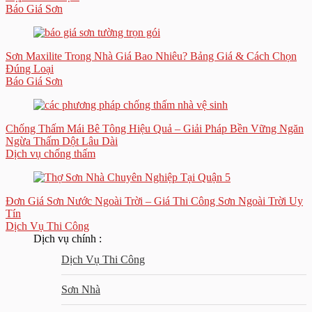
Báo Giá Sơn
Sơn Maxilite Trong Nhà Giá Bao Nhiêu? Bảng Giá & Cách Chọn
Đúng Loại
Báo Giá Sơn
Chống Thấm Mái Bê Tông Hiệu Quả – Giải Pháp Bền Vững Ngăn
Ngừa Thấm Dột Lâu Dài
Dịch vụ chống thấm
Đơn Giá Sơn Nước Ngoài Trời – Giá Thi Công Sơn Ngoài Trời Uy
Tín
Dịch Vụ Thi Công
Dịch vụ chính :
Dịch Vụ Thi Công
Sơn Nhà