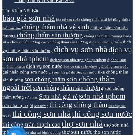
Thấm, Giữ Nhà Khô Ráo 2025
Tìm Kiếm Nổi Bật
báo giá sơn nhà
chống thấm mái bê tông
báo giá sơn nước
chống
chống thấm nhà vệ sinh
chống thấm sàn sân
thấm mái tôn
chống thấm sân thượng
thượng
chống thấm sân thượng bằng
dịch
sika
chống thấm tường
cách chống thấm sân thượng
dịch vụ chống thấm
dịch vụ sơn nhà
dịch vụ
vụ chống thấm sân thượng
sơn nhà tphcm
dịch vụ sơn nhà trọn gói tại tphcm
dịch vụ sơn
dịch vụ sơn nước
nhà tại tphcm
giá công sơn nước
dịch vụ sơn nước tphcm
giá nhân công sơn nước
sika chống thấm
giá sơn nhà
giá thi công sơn nước
sơn chống thấm
sơn chống thấm
sân thượng
ngoài trời
sơn chống thấm sân thượng
sơn chống
sơn nhà tphcm
Sơn nhà giá rẻ
thấm tường
sơn nhà
thi công chống thấm
sơn nhà trọn gói
sơn tường
thi công sơn
thi công sơn nhà
thi công sơn nước
epoxy
thợ sơn nhà
thi công trần thạch cao
thợ sơn nhà
thợ sơn nước
tphcm
thợ sơn nước
thợ sơn nhà tại bình dương