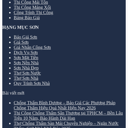
Thi Công Mái Tôn
Thi Công Máng Xối
Công Trình Thi Công
Bảng Báo Giá
HẠNG MỤC SƠN
Báo Giá Sơn
Giá Sơn
Giá Nhân Công Sơn
Dịch Vụ Sơn
Sơn Mặt Tiền
Sơn Nền Nhà
Sơn Nhà Đẹp
Thợ Sơn Nước
Thợ Sơn Nhà
Quy Trình Sơn Nhà
Bài viết mới
Chống Thấm Bình Dương – Báo Giá Các Phương Pháp
Chống Thấm Hiệu Quả Nhất Hiện Nay 2026
Thi Công Chống Thấm Sân Thượng tại TPHCM – Bền Lâu
Trên 10 Năm, Bảo Hành Dài Hạn
Thợ Chống Thấm Sàn Mái Chuyên Nghiệp – Ngăn Nước