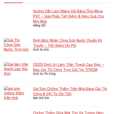
Hướng Dẫn Làm Máng Xối Bằng Ống Nhựa
PVC – Giải Pháp Tiết Kiệm & Hiệu Quả Cho
Mọi Nhà
Máng Xối
Định Mức Nhân Công Sơn Nước Chuẩn Kỹ
Thuật – Tiết Kiệm Chi Phí
Dịch Vụ Sơn
[2025] Dịch Vụ Làm Trần Thạch Cao Đẹp –
Báo Giá Thi Công Trọn Gói Tại TP.HCM
Dịch Vụ Thi Công
Giá Sơn Chống Thấm Trần Nhà Bảng Giá Thi
Công & Vật Tư Chi Tiết
Báo Giá Sơn
Chống Thấm Giữa Mái Tôn Và Tường Hiệu