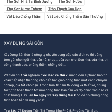
Thợ Sơn Nhà Tại Bình Dương
Thợ Sơn Nước
Thợ Sơn Nước Tphcm
Trần Thạch Cao Đẹp
Vật Liệu Chống Thấm
Vật Liệu Chống Thấm Sân Thượng
XÂY DỰNG SÀI GÒN
Xây Dựng Sài Gòn
là công ty chuyên cung cấp các dịch vụ thi công
trọn gói cho ngôi nhà, căn hộ, shop,.. của bạn như: Sơn nhà, sửa nhà, thi
công thạch cao, chống thấm, chống dột,…
Với tiêu chí
trải nghiệm độc đáo và thú vị
mang đến sự hoàn hảo từ
khâu tiếp nhận thi công cho đến bàn giao công trình một cách chuyên
nghiệp, giá tốt cho bạn. Trong hơn 10 năm thi công và thiết kế, chúng
tôi tự tin hoàn thành tốt mọi công trình bạn cần với độ chính xác cao và
chất lượng. Hãy
liên hệ ngay
với
Xây Dựng Sài Gòn
để có những công
trình hoàn hảo và ưng ý nhất.
Trụ Sở:
177 Đường Trần Thị Trọng, Khu Phố 8, Phường Tân Sơn,