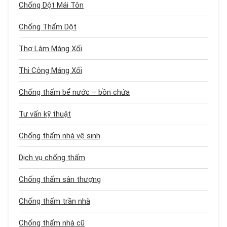
Chống Dột Mái Tôn
Chống Thấm Dột
Thợ Làm Máng Xối
Thi Công Máng Xối
Chống thấm bể nước – bồn chứa
Tư vấn kỹ thuật
Chống thấm nhà vệ sinh
Dịch vụ chống thấm
Chống thấm sân thượng
Chống thấm trần nhà
Chống thấm nhà cũ