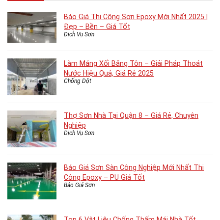
Báo Giá Thi Công Sơn Epoxy Mới Nhất 2025 |
Đẹp – Bền – Giá Tốt
Dịch Vụ Sơn
Làm Máng Xối Bằng Tôn – Giải Pháp Thoát
Nước Hiệu Quả, Giá Rẻ 2025
Chống Dột
Thợ Sơn Nhà Tại Quận 8 – Giá Rẻ, Chuyên
Nghiệp
Dịch Vụ Sơn
Báo Giá Sơn Sàn Công Nghiệp Mới Nhất Thi
Công Epoxy – PU Giá Tốt
Báo Giá Sơn
Top 6 Vật Liệu Chống Thấm Mái Nhà Tốt