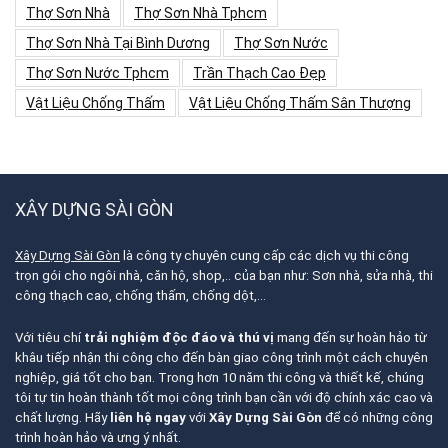
Thợ Sơn Nhà
Thợ Sơn Nhà Tphcm
Thợ Sơn Nhà Tại Bình Dương
Thợ Sơn Nước
Thợ Sơn Nước Tphcm
Trần Thạch Cao Đẹp
Vật Liệu Chống Thấm
Vật Liệu Chống Thấm Sân Thượng
XÂY DỰNG SÀI GÒN
Xây Dựng Sài Gòn
là công ty chuyên cung cấp các dịch vụ thi công
trọn gói cho ngôi nhà, căn hộ, shop,.. của bạn như: Sơn nhà, sửa nhà, thi
công thạch cao, chống thấm, chống dột,…
Với tiêu chí
trải nghiệm độc đáo và thú vị
mang đến sự hoàn hảo từ
khâu tiếp nhận thi công cho đến bàn giao công trình một cách chuyên
nghiệp, giá tốt cho bạn. Trong hơn 10 năm thi công và thiết kế, chúng
tôi tự tin hoàn thành tốt mọi công trình bạn cần với độ chính xác cao và
chất lượng. Hãy
liên hệ ngay
với
Xây Dựng Sài Gòn
để có những công
trình hoàn hảo và ưng ý nhất.