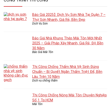
CÔNG TRÌNH THI CÔNG
Báo Giá 2025】Dịch Vụ Sơn Nhà Tại Quận 7 –
Thợ Sơn Nhanh, Giá Rẻ, Bền Đẹp
Dịch Vụ Sơn
Báo Giá Nhà Khung Thép Mái Tôn Mới Nhất
2025 – Giải Pháp Xây Nhanh, Giá Rẻ, Độ Bền
30 Năm
Báo Giá Mái Tôn
Thi Công Chống Thấm Nhà Vệ Sinh Đúng
Chuẩn – Bí Quyết Ngăn Thấm Triệt Để, Bền
Lâu Trên 10 Năm
Dịch vụ chống thấm
Thi Công Chống Nóng Mái Tôn Chuyên Nghiệp
Số 1 Tp.HCM
Mái Tôn