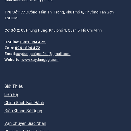
Trụ Sở:
177 Đường Trần Thị Trọng, Khu Phố 8, Phường Tân Sơn,
TpHCM
Cơ Sở 2:
05 Phùng Hưng, Khu phố 1, Quận 5, Hồ Chí Minh
Hotline:
0961 894 472
Zalo:
0961 894 472
Email:
xaydungsaigon24h@gmail.com
Website:
www.xaydungsg.com
Giới Thiệu
Liên Hệ
Chính Sách Bảo Hành
Điều Khoản Sử Dụng
Vận Chuyển Giao Nhận