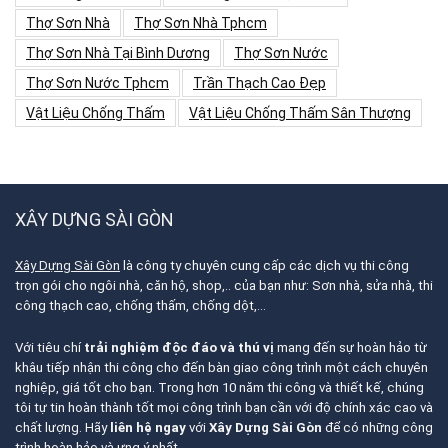
Thợ Sơn Nhà
Thợ Sơn Nhà Tphcm
Thợ Sơn Nhà Tại Bình Dương
Thợ Sơn Nước
Thợ Sơn Nước Tphcm
Trần Thạch Cao Đẹp
Vật Liệu Chống Thấm
Vật Liệu Chống Thấm Sân Thượng
XÂY DỰNG SÀI GÒN
Xây Dựng Sài Gòn
là công ty chuyên cung cấp các dịch vụ thi công
trọn gói cho ngôi nhà, căn hộ, shop,.. của bạn như: Sơn nhà, sửa nhà, thi
công thạch cao, chống thấm, chống dột,…
Với tiêu chí
trải nghiệm độc đáo và thú vị
mang đến sự hoàn hảo từ
khâu tiếp nhận thi công cho đến bàn giao công trình một cách chuyên
nghiệp, giá tốt cho bạn. Trong hơn 10 năm thi công và thiết kế, chúng
tôi tự tin hoàn thành tốt mọi công trình bạn cần với độ chính xác cao và
chất lượng. Hãy
liên hệ ngay
với
Xây Dựng Sài Gòn
để có những công
trình hoàn hảo và ưng ý nhất.