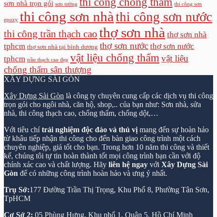
thi công chống thấm
sơn nhà trọn gói
sơn tường
thi công sơn
thi công sơn nhà
thi công sơn nước
epoxy
thợ sơn nhà
thi công trần thạch cao
thợ sơn nhà
thợ sơn nước
tphcm
thợ sơn nước
thợ sơn nhà tại bình dương
vật liệu chống thấm
vật liệu
tphcm
trần thạch cao đẹp
chống thấm sân thượng
XÂY DỰNG SÀI GÒN
Xây Dựng Sài Gòn
là công ty chuyên cung cấp các dịch vụ thi công
trọn gói cho ngôi nhà, căn hộ, shop,.. của bạn như: Sơn nhà, sửa
nhà, thi công thạch cao, chống thấm, chống dột,…
Với tiêu chí
trải nghiệm độc đáo và thú vị
mang đến sự hoàn hảo
từ khâu tiếp nhận thi công cho đến bàn giao công trình một cách
chuyên nghiệp, giá tốt cho bạn. Trong hơn 10 năm thi công và thiết
kế, chúng tôi tự tin hoàn thành tốt mọi công trình bạn cần với độ
chính xác cao và chất lượng. Hãy
liên hệ ngay
với
Xây Dựng Sài
Gòn
để có những công trình hoàn hảo và ưng ý nhất.
Trụ Sở:
177 Đường Trần Thị Trọng, Khu Phố 8, Phường Tân Sơn,
TpHCM
Cơ Sở 2:
05 Phùng Hưng, Khu phố 1, Quận 5, Hồ Chí Minh