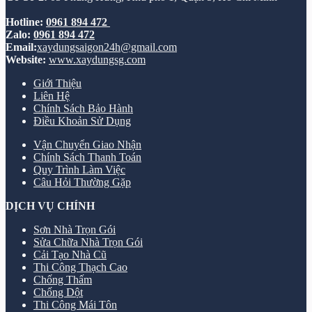
Hotline:
0961 894 472
Zalo:
0961 894 472
Email:
xaydungsaigon24h@gmail.com
Website:
www.xaydungsg.com
Giới Thiệu
Liên Hệ
Chính Sách Bảo Hành
Điều Khoản Sử Dụng
Vận Chuyển Giao Nhận
Chính Sách Thanh Toán
Quy Trình Làm Việc
Câu Hỏi Thường Gặp
DỊCH VỤ CHÍNH
Sơn Nhà Trọn Gói
Sửa Chữa Nhà Trọn Gói
Cải Tạo Nhà Cũ
Thi Công Thạch Cao
Chống Thấm
Chống Dột
Thi Công Mái Tôn