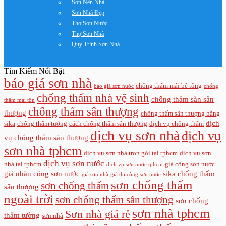
Sơn Nền Nhà
Sơn Nhà Đẹp
Thợ Sơn Nước
Thợ Sơn Nhà
Quy Trình Sơn Nhà
Tìm Kiếm Nổi Bật
báo giá sơn nhà
chống thấm mái bê tông
báo giá sơn nước
chống
chống thấm nhà vệ sinh
chống thấm sàn sân
thấm mái tôn
chống thấm sân thượng
thượng
chống thấm sân thượng bằng
dịch
sika
chống thấm tường
cách chống thấm sân thượng
dịch vụ chống thấm
dịch vụ sơn nhà
dịch vụ
vụ chống thấm sân thượng
sơn nhà tphcm
dịch vụ sơn nhà trọn gói tại tphcm
dịch vụ sơn
dịch vụ sơn nước
nhà tại tphcm
giá công sơn nước
dịch vụ sơn nước tphcm
giá nhân công sơn nước
sika chống thấm
giá sơn nhà
giá thi công sơn nước
sơn chống thấm
sơn chống thấm
sân thượng
ngoài trời
sơn chống thấm sân thượng
sơn chống
sơn nhà tphcm
Sơn nhà giá rẻ
thấm tường
sơn nhà