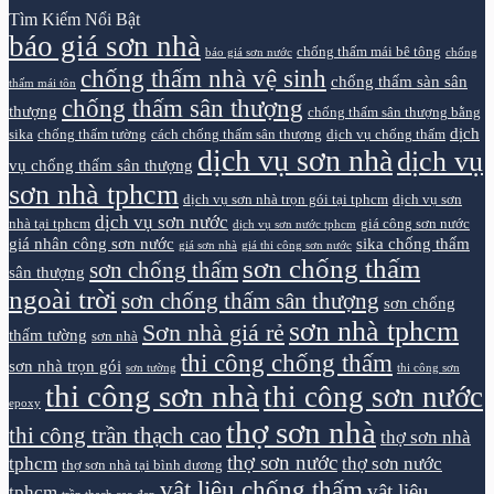
Tìm Kiếm Nổi Bật
báo giá sơn nhà
chống thấm mái bê tông
báo giá sơn nước
chống
chống thấm nhà vệ sinh
chống thấm sàn sân
thấm mái tôn
chống thấm sân thượng
thượng
chống thấm sân thượng bằng
dịch
sika
chống thấm tường
cách chống thấm sân thượng
dịch vụ chống thấm
dịch vụ sơn nhà
dịch vụ
vụ chống thấm sân thượng
sơn nhà tphcm
dịch vụ sơn nhà trọn gói tại tphcm
dịch vụ sơn
dịch vụ sơn nước
nhà tại tphcm
giá công sơn nước
dịch vụ sơn nước tphcm
giá nhân công sơn nước
sika chống thấm
giá sơn nhà
giá thi công sơn nước
sơn chống thấm
sơn chống thấm
sân thượng
ngoài trời
sơn chống thấm sân thượng
sơn chống
sơn nhà tphcm
Sơn nhà giá rẻ
thấm tường
sơn nhà
thi công chống thấm
sơn nhà trọn gói
sơn tường
thi công sơn
thi công sơn nhà
thi công sơn nước
epoxy
thợ sơn nhà
thi công trần thạch cao
thợ sơn nhà
thợ sơn nước
tphcm
thợ sơn nước
thợ sơn nhà tại bình dương
vật liệu chống thấm
vật liệu
tphcm