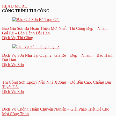
READ MORE +
CÔNG TRÌNH THI CÔNG
Báo Giá Sơn Bả Hoàn Thiện Mới Nhất | Thi Công Đẹp – Nhanh –
Giá Rẻ – Bảo Hành Dài Hạn
Dịch Vụ Thi Công
Dịch Vụ Sơn Nhà Tại Quận 2 | Giá Rẻ – Đẹp – Nhanh – Bảo Hành
Dài Hạn
Dịch Vụ Sơn
Thi Công Sơn Epoxy Nền Nhà Xưởng – Độ Bền Cao, Chống Bụi
Tuyệt Đối
Dịch Vụ Sơn
Dịch Vụ Chống Thấm Chuyên Nghiệp – Giải Pháp Triệt Để Cho
Mọi Công Trình