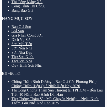
Thi Công Máng Xối
Công Trình Thi Công
Bảng Báo Giá
HẠNG MỤC SƠN
Báo Giá Sơn
Giá Sơn
Giá Nhân Công Sơn
Dịch Vụ Sơn
Sơn Mặt Tiền
Sơn Nền Nhà
Sơn Nhà Đẹp
Thợ Sơn Nước
Thợ Sơn Nhà
Quy Trình Sơn Nhà
Bài viết mới
Chống Thấm Bình Dương – Báo Giá Các Phương Pháp
Chống Thấm Hiệu Quả Nhất Hiện Nay 2026
Thi Công Chống Thấm Sân Thượng tại TPHCM – Bền Lâu
Trên 10 Năm, Bảo Hành Dài Hạn
Thợ Chống Thấm Sàn Mái Chuyên Nghiệp – Ngăn Nước
Thấm, Giữ Nhà Khô Ráo 2025