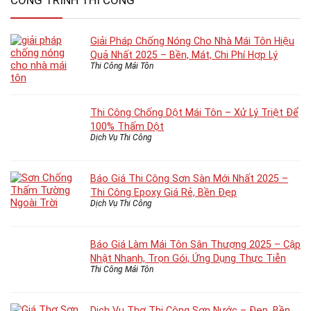
CÔNG TRÌNH THI CÔNG
Giải Pháp Chống Nóng Cho Nhà Mái Tôn Hiệu
Quả Nhất 2025 – Bền, Mát, Chi Phí Hợp Lý
Thi Công Mái Tôn
Thi Công Chống Dột Mái Tôn – Xử Lý Triệt Để
100% Thấm Dột
Dịch Vụ Thi Công
Báo Giá Thi Công Sơn Sàn Mới Nhất 2025 –
Thi Công Epoxy Giá Rẻ, Bền Đẹp
Dịch Vụ Thi Công
Báo Giá Làm Mái Tôn Sân Thượng 2025 – Cập
Nhật Nhanh, Trọn Gói, Ứng Dụng Thực Tiễn
Thi Công Mái Tôn
Dịch Vụ Thợ Thi Công Sơn Nước – Đẹp, Bền,