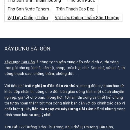
Thợ Sơn Nhà Tại Bình Dương
Thợ Sơn Nước
Thợ Sơn Nước Tphcm
Trần Thạch Cao Đẹp
Vật Liệu Chống Thấm
Vật Liệu Chống Thấm Sân Thượng
XÂY DỰNG SÀI GÒN
Xây Dựng Sài Gòn
là công ty chuyên cung cấp các dịch vụ thi công
trọn gói cho ngôi nhà, căn hộ, shop,.. của bạn như: Sơn nhà, sửa nhà, thi
công thạch cao, chống thấm, chống dột,…
Với tiêu chí
trải nghiệm độc đáo và thú vị
mang đến sự hoàn hảo từ
khâu tiếp nhận thi công cho đến bàn giao công trình một cách chuyên
nghiệp, giá tốt cho bạn. Trong hơn 10 năm thi công và thiết kế, chúng
tôi tự tin hoàn thành tốt mọi công trình bạn cần với độ chính xác cao và
chất lượng. Hãy
liên hệ ngay
với
Xây Dựng Sài Gòn
để có những công
trình hoàn hảo và ưng ý nhất.
Trụ Sở:
177 Đường Trần Thị Trọng, Khu Phố 8, Phường Tân Sơn,