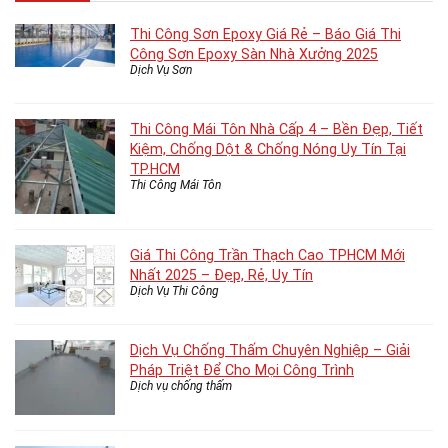
Thi Công Sơn Epoxy Giá Rẻ – Báo Giá Thi
Công Sơn Epoxy Sàn Nhà Xưởng 2025
Dịch Vụ Sơn
Thi Công Mái Tôn Nhà Cấp 4 – Bền Đẹp, Tiết
Kiệm, Chống Dột & Chống Nóng Uy Tín Tại
TP.HCM
Thi Công Mái Tôn
Giá Thi Công Trần Thạch Cao TPHCM Mới
Nhất 2025 – Đẹp, Rẻ, Uy Tín
Dịch Vụ Thi Công
Dịch Vụ Chống Thấm Chuyên Nghiệp – Giải
Pháp Triệt Để Cho Mọi Công Trình
Dịch vụ chống thấm