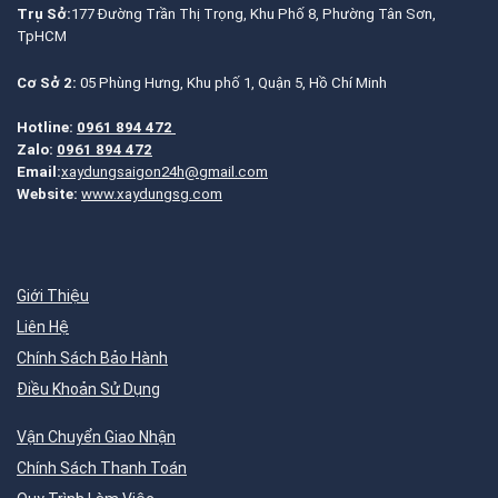
Trụ Sở:
177 Đường Trần Thị Trọng, Khu Phố 8, Phường Tân Sơn,
TpHCM
Cơ Sở 2:
05 Phùng Hưng, Khu phố 1, Quận 5, Hồ Chí Minh
Hotline:
0961 894 472
Zalo:
0961 894 472
Email:
xaydungsaigon24h@gmail.com
Website:
www.xaydungsg.com
Giới Thiệu
Liên Hệ
Chính Sách Bảo Hành
Điều Khoản Sử Dụng
Vận Chuyển Giao Nhận
Chính Sách Thanh Toán