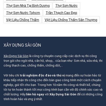
Thợ Sơn Nhà Tại Bình Dương
Thợ Sơn Nước
Thợ Sơn Nước Tphcm
Trần Thạch Cao Đẹp
Vật Liệu Chống Thấm
Vật Liệu Chống Thấm Sân Thượng
XÂY DỰNG SÀI GÒN
Xây Dựng Sài Gòn
là công ty chuyên cung cấp các dịch vụ thi công
trọn gói cho ngôi nhà, căn hộ, shop,.. của bạn như: Sơn nhà, sửa nhà, thi
công thạch cao, chống thấm, chống dột,…
Với tiêu chí
trải nghiệm độc đáo và thú vị
mang đến sự hoàn hảo từ
khâu tiếp nhận thi công cho đến bàn giao công trình một cách chuyên
nghiệp, giá tốt cho bạn. Trong hơn 10 năm thi công và thiết kế, chúng
tôi tự tin hoàn thành tốt mọi công trình bạn cần với độ chính xác cao và
chất lượng. Hãy
liên hệ ngay
với
Xây Dựng Sài Gòn
để có những công
trình hoàn hảo và ưng ý nhất.