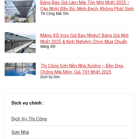
Bảng Báo Giá Làm Mái Tôn Mới Nhất 2025 –
Cập Nhật Đầy Đủ, Minh Bạch, Không Phát Sinh
Thi Công Mái Tôn
Máng Xối Inox Giá Bao Nhiêu? Bảng Giá Mới
Nhất 2025 & Kinh Nghiệm Chọn Mua Chuẩn
Máng Xối
Thi Công Sơn Nền Nhà Xưởng – Bền Đẹp,
Chống Mài Mòn, Giá Tốt Nhất 2025
Dịch Vụ Sơn
Dịch vụ chính :
Dịch Vụ Thi Công
Sơn Nhà