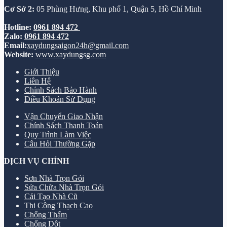
Cơ Sở 2:
05 Phùng Hưng, Khu phố 1, Quận 5, Hồ Chí Minh
Hotline:
0961 894 472
Zalo:
0961 894 472
Email:
xaydungsaigon24h@gmail.com
Website:
www.xaydungsg.com
Giới Thiệu
Liên Hệ
Chính Sách Bảo Hành
Điều Khoản Sử Dụng
Vận Chuyển Giao Nhận
Chính Sách Thanh Toán
Quy Trình Làm Việc
Câu Hỏi Thường Gặp
DỊCH VỤ CHÍNH
Sơn Nhà Trọn Gói
Sửa Chữa Nhà Trọn Gói
Cải Tạo Nhà Cũ
Thi Công Thạch Cao
Chống Thấm
Chống Dột