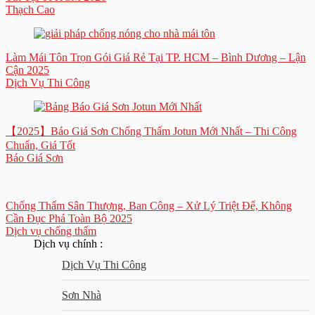
Thạch Cao
Làm Mái Tôn Trọn Gói Giá Rẻ Tại TP. HCM – Bình Dương – Lận
Cận 2025
Dịch Vụ Thi Công
【2025】Báo Giá Sơn Chống Thấm Jotun Mới Nhất – Thi Công
Chuẩn, Giá Tốt
Báo Giá Sơn
Chống Thấm Sân Thượng, Ban Công – Xử Lý Triệt Để, Không
Cần Đục Phá Toàn Bộ 2025
Dịch vụ chống thấm
Dịch vụ chính :
Dịch Vụ Thi Công
Sơn Nhà