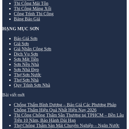
Thi Công Mái Tôn
Thi Công Máng Xối
Công Trình Thi Công
Bảng Báo Giá
HẠNG MỤC SƠN
Báo Giá Sơn
Giá Sơn
Giá Nhân Công Sơn
Dịch Vụ Sơn
Sơn Mặt Tiền
Sơn Nền Nhà
Sơn Nhà Đẹp
Thợ Sơn Nước
Thợ Sơn Nhà
Quy Trình Sơn Nhà
Bài viết mới
Chống Thấm Bình Dương – Báo Giá Các Phương Pháp
Chống Thấm Hiệu Quả Nhất Hiện Nay 2026
Thi Công Chống Thấm Sân Thượng tại TPHCM – Bền Lâu
Trên 10 Năm, Bảo Hành Dài Hạn
Thợ Chống Thấm Sàn Mái Chuyên Nghiệp – Ngăn Nước