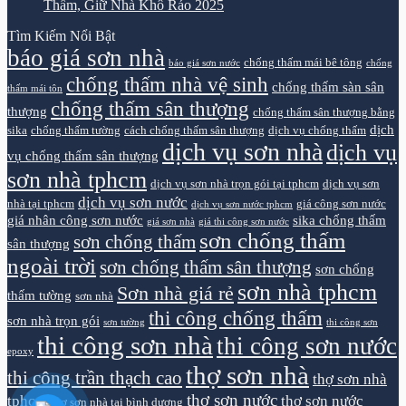
Thấm, Giữ Nhà Khô Ráo 2025
Tìm Kiếm Nổi Bật
báo giá sơn nhà
chống thấm mái bê tông
báo giá sơn nước
chống
chống thấm nhà vệ sinh
chống thấm sàn sân
thấm mái tôn
chống thấm sân thượng
thượng
chống thấm sân thượng bằng
dịch
sika
chống thấm tường
cách chống thấm sân thượng
dịch vụ chống thấm
dịch vụ sơn nhà
dịch vụ
vụ chống thấm sân thượng
sơn nhà tphcm
dịch vụ sơn nhà trọn gói tại tphcm
dịch vụ sơn
dịch vụ sơn nước
nhà tại tphcm
giá công sơn nước
dịch vụ sơn nước tphcm
giá nhân công sơn nước
sika chống thấm
giá sơn nhà
giá thi công sơn nước
sơn chống thấm
sơn chống thấm
sân thượng
ngoài trời
sơn chống thấm sân thượng
sơn chống
sơn nhà tphcm
Sơn nhà giá rẻ
thấm tường
sơn nhà
thi công chống thấm
sơn nhà trọn gói
sơn tường
thi công sơn
thi công sơn nhà
thi công sơn nước
epoxy
thợ sơn nhà
thi công trần thạch cao
thợ sơn nhà
thợ sơn nước
tphcm
thợ sơn nước
thợ sơn nhà tại bình dương