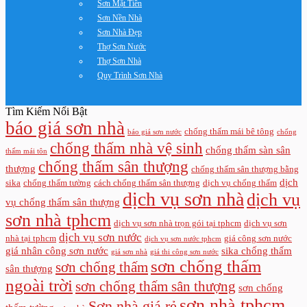
Sơn Mặt Tiền
Sơn Nền Nhà
Sơn Nhà Đẹp
Thợ Sơn Nước
Thợ Sơn Nhà
Quy Trình Sơn Nhà
Tìm Kiếm Nổi Bật
báo giá sơn nhà
chống thấm mái bê tông
báo giá sơn nước
chống
chống thấm nhà vệ sinh
chống thấm sàn sân
thấm mái tôn
chống thấm sân thượng
thượng
chống thấm sân thượng bằng
dịch
sika
chống thấm tường
cách chống thấm sân thượng
dịch vụ chống thấm
dịch vụ sơn nhà
dịch vụ
vụ chống thấm sân thượng
sơn nhà tphcm
dịch vụ sơn nhà trọn gói tại tphcm
dịch vụ sơn
dịch vụ sơn nước
nhà tại tphcm
giá công sơn nước
dịch vụ sơn nước tphcm
giá nhân công sơn nước
sika chống thấm
giá sơn nhà
giá thi công sơn nước
sơn chống thấm
sơn chống thấm
sân thượng
ngoài trời
sơn chống thấm sân thượng
sơn chống
sơn nhà tphcm
Sơn nhà giá rẻ