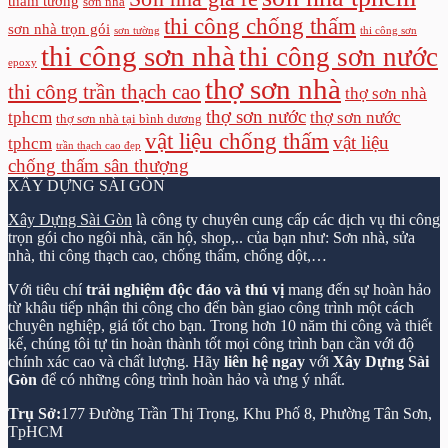
thấm tường
sơn nhà
thi công chống thấm
sơn nhà trọn gói
sơn tường
thi công sơn
thi công sơn nhà
thi công sơn nước
epoxy
thợ sơn nhà
thi công trần thạch cao
thợ sơn nhà
thợ sơn nước
tphcm
thợ sơn nước
thợ sơn nhà tại bình dương
vật liệu chống thấm
vật liệu
tphcm
trần thạch cao đẹp
chống thấm sân thượng
XÂY DỰNG SÀI GÒN
Xây Dựng Sài Gòn
là công ty chuyên cung cấp các dịch vụ thi công
trọn gói cho ngôi nhà, căn hộ, shop,.. của bạn như: Sơn nhà, sửa
nhà, thi công thạch cao, chống thấm, chống dột,…
Với tiêu chí
trải nghiệm độc đáo và thú vị
mang đến sự hoàn hảo
từ khâu tiếp nhận thi công cho đến bàn giao công trình một cách
chuyên nghiệp, giá tốt cho bạn. Trong hơn 10 năm thi công và thiết
kế, chúng tôi tự tin hoàn thành tốt mọi công trình bạn cần với độ
chính xác cao và chất lượng. Hãy
liên hệ ngay
với
Xây Dựng Sài
Gòn
để có những công trình hoàn hảo và ưng ý nhất.
Trụ Sở:
177 Đường Trần Thị Trọng, Khu Phố 8, Phường Tân Sơn,
TpHCM