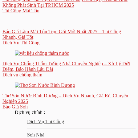
Không Phát Sinh Tại TP.HCM 2025
Thi Công Mái Tôn
Báo Giá Làm Mái Tôn Trọn Gói Mới Nhất 2025 – Thi Công
Nhanh, Giá Tốt
Dịch Vụ Thi Công
Dịch Vụ Chống Thấm Tường Nhà Chuyên Nghiệp – Xử Lý Dứt
Điểm, Bảo Hành Lâu Dài
Dịch vụ chống thấm
Thợ Sơn Nước Bình Dương – Dịch Vụ Nhanh, Giá Rẻ, Chuyên
Nghiệp 2025
Báo Giá Sơn
Dịch vụ chính :
Dịch Vụ Thi Công
Sơn Nhà