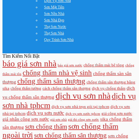
Dịch Vụ Sơn Nhà
Sơn Mặt Tiền
Sơn Nền Nhà
Sơn Nhà Đẹp
Thợ Sơn Nước
Thợ Sơn Nhà
Quy Trình Sơn Nhà
Tìm Kiếm Nổi Bật
báo giá sơn nhà
chống thấm mái bê tông
báo giá sơn nước
chống
chống thấm nhà vệ sinh
chống thấm sàn sân
thấm mái tôn
chống thấm sân thượng
thượng
chống thấm sân thượng bằng
dịch
sika
chống thấm tường
cách chống thấm sân thượng
dịch vụ chống thấm
dịch vụ sơn nhà
dịch vụ
vụ chống thấm sân thượng
sơn nhà tphcm
dịch vụ sơn nhà trọn gói tại tphcm
dịch vụ sơn
dịch vụ sơn nước
nhà tại tphcm
giá công sơn nước
dịch vụ sơn nước tphcm
giá nhân công sơn nước
sika chống thấm
giá sơn nhà
giá thi công sơn nước
sơn chống thấm
sơn chống thấm
sân thượng
ngoài trời
sơn chống thấm sân thượng
sơn chống