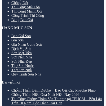
Chống Dột
Thi Công Mái Tôn
Thi Công Máng Xối
Công Trình Thi Công
Bảng Báo Giá
HẠNG MỤC SƠN
Báo Giá Sơn
Giá Sơn
Giá Nhân Công Sơn
Dịch Vụ Sơn
Sơn Mặt Tiền
Sơn Nền Nhà
Sơn Nhà Đẹp
Thợ Sơn Nước
Thợ Sơn Nhà
Quy Trình Sơn Nhà
Bài viết mới
Chống Thấm Bình Dương – Báo Giá Các Phương Pháp
Chống Thấm Hiệu Quả Nhất Hiện Nay 2026
Thi Công Chống Thấm Sân Thượng tại TPHCM – Bền Lâu
Trên 10 Năm, Bảo Hành Dài Hạn