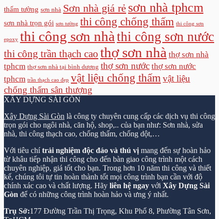
sơn nhà tphcm
Sơn nhà giá rẻ
thấm tường
sơn nhà
thi công chống thấm
sơn nhà trọn gói
sơn tường
thi công sơn
thi công sơn nhà
thi công sơn nước
epoxy
thợ sơn nhà
thi công trần thạch cao
thợ sơn nhà
thợ sơn nước
tphcm
thợ sơn nước
thợ sơn nhà tại bình dương
vật liệu chống thấm
vật liệu
tphcm
trần thạch cao đẹp
chống thấm sân thượng
XÂY DỰNG SÀI GÒN
Xây Dựng Sài Gòn
là công ty chuyên cung cấp các dịch vụ thi công
trọn gói cho ngôi nhà, căn hộ, shop,.. của bạn như: Sơn nhà, sửa
nhà, thi công thạch cao, chống thấm, chống dột,…
Với tiêu chí
trải nghiệm độc đáo và thú vị
mang đến sự hoàn hảo
từ khâu tiếp nhận thi công cho đến bàn giao công trình một cách
chuyên nghiệp, giá tốt cho bạn. Trong hơn 10 năm thi công và thiết
kế, chúng tôi tự tin hoàn thành tốt mọi công trình bạn cần với độ
chính xác cao và chất lượng. Hãy
liên hệ ngay
với
Xây Dựng Sài
Gòn
để có những công trình hoàn hảo và ưng ý nhất.
Trụ Sở:
177 Đường Trần Thị Trọng, Khu Phố 8, Phường Tân Sơn,