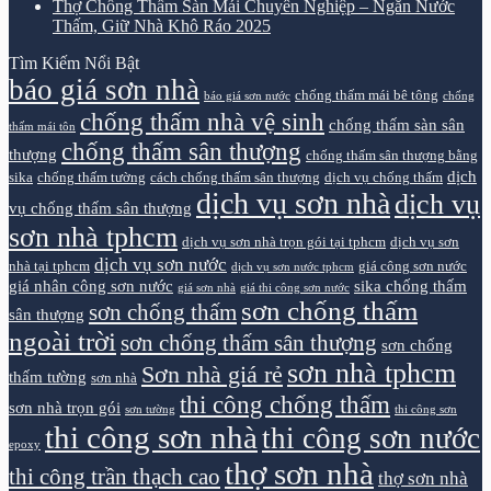
Thợ Chống Thấm Sàn Mái Chuyên Nghiệp – Ngăn Nước
Thấm, Giữ Nhà Khô Ráo 2025
Tìm Kiếm Nổi Bật
báo giá sơn nhà
chống thấm mái bê tông
báo giá sơn nước
chống
chống thấm nhà vệ sinh
chống thấm sàn sân
thấm mái tôn
chống thấm sân thượng
thượng
chống thấm sân thượng bằng
dịch
sika
chống thấm tường
cách chống thấm sân thượng
dịch vụ chống thấm
dịch vụ sơn nhà
dịch vụ
vụ chống thấm sân thượng
sơn nhà tphcm
dịch vụ sơn nhà trọn gói tại tphcm
dịch vụ sơn
dịch vụ sơn nước
nhà tại tphcm
giá công sơn nước
dịch vụ sơn nước tphcm
giá nhân công sơn nước
sika chống thấm
giá sơn nhà
giá thi công sơn nước
sơn chống thấm
sơn chống thấm
sân thượng
ngoài trời
sơn chống thấm sân thượng
sơn chống
sơn nhà tphcm
Sơn nhà giá rẻ
thấm tường
sơn nhà
thi công chống thấm
sơn nhà trọn gói
sơn tường
thi công sơn
thi công sơn nhà
thi công sơn nước
epoxy
thợ sơn nhà
thi công trần thạch cao
thợ sơn nhà