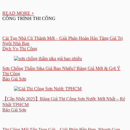
READ MORE +
CÔNG TRÌNH THI CÔNG
Cải Tạo Nhà Cũ Thành Mới – Giải Pháp Hoàn Hảo Tăng Giá Trị
Ngôi Nhà Bạn
Dịch Vụ Thi Công
Sơn Chống Thấm Sika Giá Bao Nhiêu? Bảng Giá Mới & Gợi Ý
Thi Công
Báo Giá Sơn
【Cập Nhật 2025】Bảng Giá Thi Công Sơn Nước Mới Nhất – Rẻ
Nhất TPHCM
Báo Giá Sơn
Thi Công Mái Tôn Trọn Gói – Giải Pháp Bền Đẹp, Nhanh Gọn,