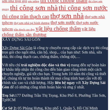
thi công chống thấm
sơn nhà trọn gói
sơn tường
thi công sơn
thi công sơn nhà
thi công sơn nước
epoxy
thợ sơn nhà
thi công trần thạch cao
thợ sơn nhà
thợ sơn nước
tphcm
thợ sơn nước
thợ sơn nhà tại bình dương
vật liệu chống thấm
vật liệu
tphcm
trần thạch cao đẹp
chống thấm sân thượng
XÂY DỰNG SÀI GÒN
Xây Dựng Sài Gòn
là công ty chuyên cung cấp các dịch vụ thi công
trọn gói cho ngôi nhà, căn hộ, shop,.. của bạn như: Sơn nhà, sửa
nhà, thi công thạch cao, chống thấm, chống dột,…
Với tiêu chí
trải nghiệm độc đáo và thú vị
mang đến sự hoàn hảo
từ khâu tiếp nhận thi công cho đến bàn giao công trình một cách
chuyên nghiệp, giá tốt cho bạn. Trong hơn 10 năm thi công và thiết
kế, chúng tôi tự tin hoàn thành tốt mọi công trình bạn cần với độ
chính xác cao và chất lượng. Hãy
liên hệ ngay
với
Xây Dựng Sài
Gòn
để có những công trình hoàn hảo và ưng ý nhất.
Trụ Sở:
177 Đường Trần Thị Trọng, Khu Phố 8, Phường Tân Sơn,
TpHCM
Cơ Sở 2:
05 Phùng Hưng, Khu phố 1, Quận 5, Hồ Chí Minh