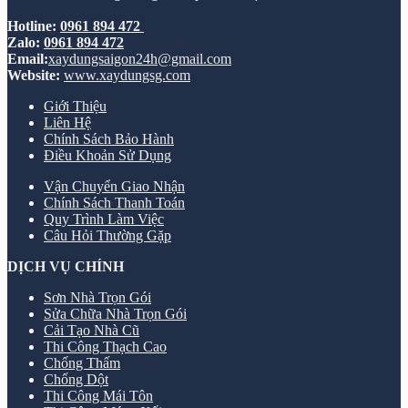
Hotline:
0961 894 472
Zalo:
0961 894 472
Email:
xaydungsaigon24h@gmail.com
Website:
www.xaydungsg.com
Giới Thiệu
Liên Hệ
Chính Sách Bảo Hành
Điều Khoản Sử Dụng
Vận Chuyển Giao Nhận
Chính Sách Thanh Toán
Quy Trình Làm Việc
Câu Hỏi Thường Gặp
DỊCH VỤ CHÍNH
Sơn Nhà Trọn Gói
Sửa Chữa Nhà Trọn Gói
Cải Tạo Nhà Cũ
Thi Công Thạch Cao
Chống Thấm
Chống Dột
Thi Công Mái Tôn