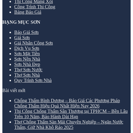
Thi Công Máng Xối
Công Trình Thi Công
Bảng Báo Giá
HẠNG MỤC SƠN
Báo Giá Sơn
Giá Sơn
Giá Nhân Công Sơn
Dịch Vụ Sơn
Sơn Mặt Tiền
Sơn Nền Nhà
Sơn Nhà Đẹp
Thợ Sơn Nước
Thợ Sơn Nhà
Quy Trình Sơn Nhà
Bài viết mới
Chống Thấm Bình Dương – Báo Giá Các Phương Pháp
Chống Thấm Hiệu Quả Nhất Hiện Nay 2026
Thi Công Chống Thấm Sân Thượng tại TPHCM – Bền Lâu
Trên 10 Năm, Bảo Hành Dài Hạn
Thợ Chống Thấm Sàn Mái Chuyên Nghiệp – Ngăn Nước
Thấm, Giữ Nhà Khô Ráo 2025