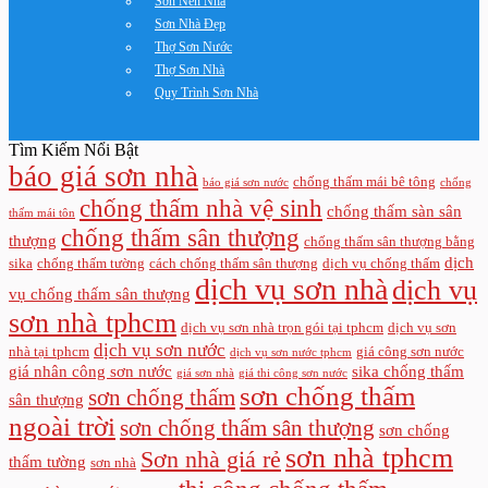
Sơn Nền Nhà
Sơn Nhà Đẹp
Thợ Sơn Nước
Thợ Sơn Nhà
Quy Trình Sơn Nhà
Tìm Kiếm Nổi Bật
báo giá sơn nhà
chống thấm mái bê tông
báo giá sơn nước
chống
chống thấm nhà vệ sinh
chống thấm sàn sân
thấm mái tôn
chống thấm sân thượng
thượng
chống thấm sân thượng bằng
dịch
sika
chống thấm tường
cách chống thấm sân thượng
dịch vụ chống thấm
dịch vụ sơn nhà
dịch vụ
vụ chống thấm sân thượng
sơn nhà tphcm
dịch vụ sơn nhà trọn gói tại tphcm
dịch vụ sơn
dịch vụ sơn nước
nhà tại tphcm
giá công sơn nước
dịch vụ sơn nước tphcm
giá nhân công sơn nước
sika chống thấm
giá sơn nhà
giá thi công sơn nước
sơn chống thấm
sơn chống thấm
sân thượng
ngoài trời
sơn chống thấm sân thượng
sơn chống
sơn nhà tphcm
Sơn nhà giá rẻ
thấm tường
sơn nhà