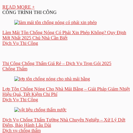
READ MORE +
CÔNG TRÌNH THI CÔNG
Làm Mái Tôn Chống Nóng Có Phải Xin Phép Không? Quy Định
Mới Nhất 2025 Chủ Nhà Cần Biết
Dịch Vụ Thi Công
Thi Công Chống Thấm Giá Rẻ – Dịch Vụ Trọn Gói 2025
Chống Thấm
Lợp Tôn Chống Nóng Cho Nhà Mái Bằng – Giải Pháp Giảm Nhiệt
Hiệu Quả, Tiết Kiệm Chi Phí
Dịch Vụ Thi Công
Dịch Vụ Chống Thấm Tường Nhà Chuyên Nghiệp – Xử Lý Dứt
Điểm, Bảo Hành Lâu Dài
Dịch vụ chống thấm