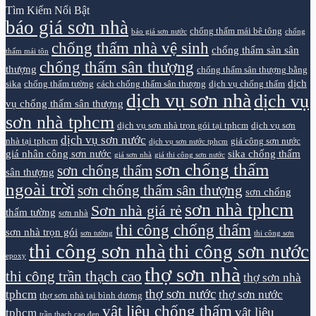
Tìm Kiếm Nổi Bật
báo giá sơn nhà
chống thấm mái bê tông
báo giá sơn nước
chống
chống thấm nhà vệ sinh
chống thấm sàn sân
thấm mái tôn
chống thấm sân thượng
thượng
chống thấm sân thượng bằng
dịch
sika
chống thấm tường
cách chống thấm sân thượng
dịch vụ chống thấm
dịch vụ sơn nhà
dịch vụ
vụ chống thấm sân thượng
sơn nhà tphcm
dịch vụ sơn nhà trọn gói tại tphcm
dịch vụ sơn
dịch vụ sơn nước
nhà tại tphcm
giá công sơn nước
dịch vụ sơn nước tphcm
giá nhân công sơn nước
sika chống thấm
giá sơn nhà
giá thi công sơn nước
sơn chống thấm
sơn chống thấm
sân thượng
ngoài trời
sơn chống thấm sân thượng
sơn chống
sơn nhà tphcm
Sơn nhà giá rẻ
thấm tường
sơn nhà
thi công chống thấm
sơn nhà trọn gói
sơn tường
thi công sơn
thi công sơn nhà
thi công sơn nước
epoxy
thợ sơn nhà
thi công trần thạch cao
thợ sơn nhà
thợ sơn nước
tphcm
thợ sơn nước
thợ sơn nhà tại bình dương
vật liệu chống thấm
vật liệu
tphcm
trần thạch cao đẹp