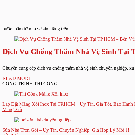
nước thấm từ nhà vệ sinh tầng trên
Dịch Vụ Chống Thấm Nhà Vệ Sinh Tại 
Chuyên cung cấp dịch vụ chống thấm nhà vệ sinh chuyên nghiệp, xử lý 
READ MORE +
CÔNG TRÌNH THI CÔNG
Lắp Đặt Máng Xối Inox Tại TP.HCM – Uy Tín, Giá Tốt, Bảo Hành 
Máng Xối
Sửa Nhà Trọn Gói – Uy Tín, Chuyên Nghiệp, Giá Hợp Lý Mới 1!