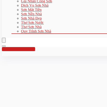
Giá Nhân Công Sơn
Dịch Vụ Sơn Nhà
Sơn Mặt Tiền
Sơn Nền Nhà
Sơn Nhà Đẹp
Thợ Sơn Nước
Thợ Sơn Nhà
Quy Trình Sơn Nhà
Hotline:0961 894 472