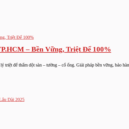
TP.HCM – Bền Vững, Triệt Để 100%
triệt để thấm dột sàn – tường – cổ ống. Giải pháp bền vững, bảo hành d
Lâu Dài 2025