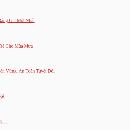
ảng Giá Mới Nhất
á Rẻ Cho Mùa Mưa
ền Vững, An Toàn Tuyệt Đối
Rẻ
,3….