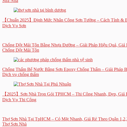
Sửa Nhà
【Chuẩn 2025】Định Mức Nhân Công Sơn Tường – Cách Tính & B
Dịch Vụ Sơn
Chống Dột Mái Tôn Bằng Nhựa Đường – Giải Pháp Hiệu Quả, Gi
Chống Dột Mái Tôn
Chống Thấm Bể Nước Bằng Sơn Epoxy Chống Thấm – Giải Pháp B
Dịch vụ chống thấm
【2025】Sơn Nhà Trọn Gói TPHCM – Thi Công Nhanh, Đẹp, Giá 
Dịch Vụ Thi Công
Thợ Sơn Nhà Tại TpHCM – Có Mặt Nhanh, Giá Rẻ Theo Quận 1,2
Thợ Sơn Nhà