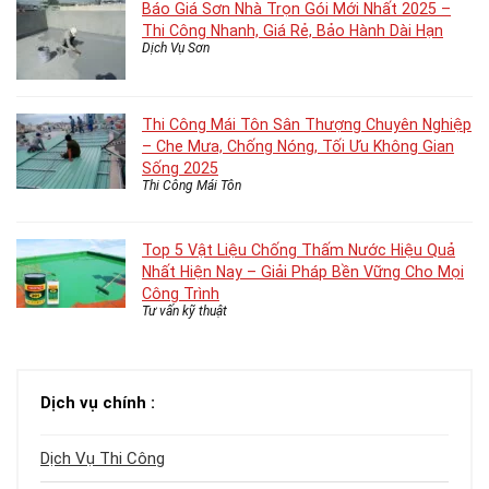
Báo Giá Sơn Nhà Trọn Gói Mới Nhất 2025 –
Thi Công Nhanh, Giá Rẻ, Bảo Hành Dài Hạn
Dịch Vụ Sơn
Thi Công Mái Tôn Sân Thượng Chuyên Nghiệp
– Che Mưa, Chống Nóng, Tối Ưu Không Gian
Sống 2025
Thi Công Mái Tôn
Top 5 Vật Liệu Chống Thấm Nước Hiệu Quả
Nhất Hiện Nay – Giải Pháp Bền Vững Cho Mọi
Công Trình
Tư vấn kỹ thuật
Dịch vụ chính :
Dịch Vụ Thi Công