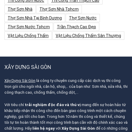
Thi Công Sơn Nước
Thi Công Trần Thạch Cao
Thợ Sơn Nhà
Thợ Sơn Nhà Tphcm
Thợ Sơn Nhà Tại Bình Dương
Thợ Sơn Nước
Thợ Sơn Nước Tphcm
Trần Thạch Cao Đẹp
Vật Liệu Chống Thấm
Vật Liệu Chống Thấm Sân Thượng
XÂY DỰNG SÀI GÒN
Xây Dựng Sài Gòn
là công ty chuyên cung cấp các dịch vụ thi công
trọn gói cho ngôi nhà, căn hộ, shop,.. của bạn như: Sơn nhà, sửa nhà, thi
công thạch cao, chống thấm, chống dột,…
Với tiêu chí
trải nghiệm độc đáo và thú vị
mang đến sự hoàn hảo từ
khâu tiếp nhận thi công cho đến bàn giao công trình một cách chuyên
nghiệp, giá tốt cho bạn. Trong hơn 10 năm thi công và thiết kế, chúng
tôi tự tin hoàn thành tốt mọi công trình bạn cần với độ chính xác cao và
chất lượng. Hãy
liên hệ ngay
với
Xây Dựng Sài Gòn
để có những công