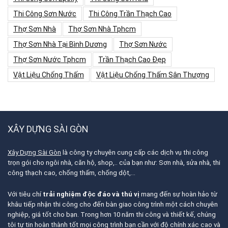
Thi Công Sơn Nước
Thi Công Trần Thạch Cao
Thợ Sơn Nhà
Thợ Sơn Nhà Tphcm
Thợ Sơn Nhà Tại Bình Dương
Thợ Sơn Nước
Thợ Sơn Nước Tphcm
Trần Thạch Cao Đẹp
Vật Liệu Chống Thấm
Vật Liệu Chống Thấm Sân Thượng
XÂY DỰNG SÀI GÒN
Xây Dựng Sài Gòn
là công ty chuyên cung cấp các dịch vụ thi công
trọn gói cho ngôi nhà, căn hộ, shop,.. của bạn như: Sơn nhà, sửa nhà, thi
công thạch cao, chống thấm, chống dột,…
Với tiêu chí
trải nghiệm độc đáo và thú vị
mang đến sự hoàn hảo từ
khâu tiếp nhận thi công cho đến bàn giao công trình một cách chuyên
nghiệp, giá tốt cho bạn. Trong hơn 10 năm thi công và thiết kế, chúng
tôi tự tin hoàn thành tốt mọi công trình bạn cần với độ chính xác cao và