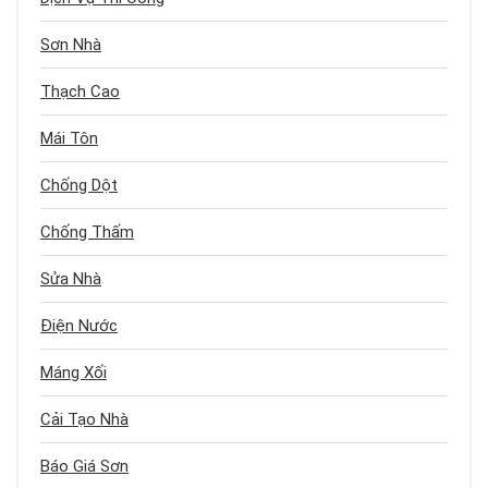
Sơn Nhà
Thạch Cao
Mái Tôn
Chống Dột
Chống Thấm
Sửa Nhà
Điện Nước
Máng Xối
Cải Tạo Nhà
Báo Giá Sơn