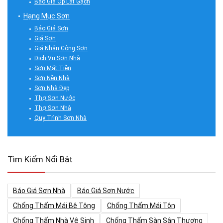
Báo Giá Ốp Lát Gạch
Hạng Mục Sơn
Báo Giá Sơn
Giá Sơn
Giá Nhân Công Sơn
Dịch Vụ Sơn Nhà
Sơn Mặt Tiền
Sơn Nền Nhà
Sơn Nhà Đẹp
Thợ Sơn Nước
Thợ Sơn Nhà
Quy Trình Sơn Nhà
Tìm Kiếm Nổi Bật
Báo Giá Sơn Nhà
Báo Giá Sơn Nước
Chống Thấm Mái Bê Tông
Chống Thấm Mái Tôn
Chống Thấm Nhà Vệ Sinh
Chống Thấm Sàn Sân Thượng