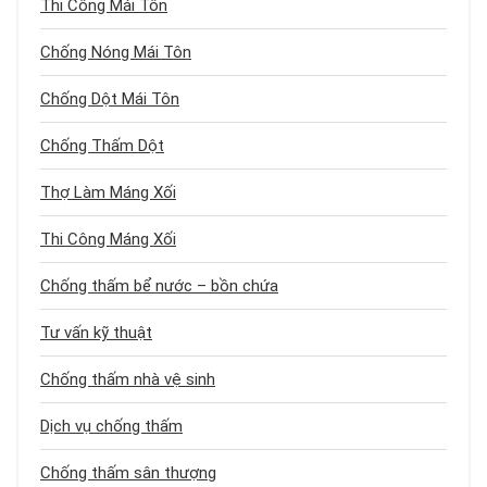
Thi Công Mái Tôn
Chống Nóng Mái Tôn
Chống Dột Mái Tôn
Chống Thấm Dột
Thợ Làm Máng Xối
Thi Công Máng Xối
Chống thấm bể nước – bồn chứa
Tư vấn kỹ thuật
Chống thấm nhà vệ sinh
Dịch vụ chống thấm
Chống thấm sân thượng