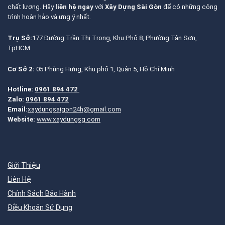
chất lượng. Hãy
liên hệ ngay
với
Xây Dựng Sài Gòn
để có những công
trình hoàn hảo và ưng ý nhất.
Trụ Sở:
177 Đường Trần Thị Trọng, Khu Phố 8, Phường Tân Sơn,
TpHCM
Cơ Sở 2:
05 Phùng Hưng, Khu phố 1, Quận 5, Hồ Chí Minh
Hotline:
0961 894 472
Zalo:
0961 894 472
Email:
xaydungsaigon24h@gmail.com
Website:
www.xaydungsg.com
Giới Thiệu
Liên Hệ
Chính Sách Bảo Hành
Điều Khoản Sử Dụng