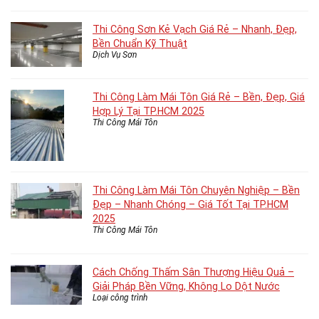
Thi Công Sơn Kẻ Vạch Giá Rẻ – Nhanh, Đẹp,
Bền Chuẩn Kỹ Thuật
Dịch Vụ Sơn
Thi Công Làm Mái Tôn Giá Rẻ – Bền, Đẹp, Giá
Hợp Lý Tại TP.HCM 2025
Thi Công Mái Tôn
Thi Công Làm Mái Tôn Chuyên Nghiệp – Bền
Đẹp – Nhanh Chóng – Giá Tốt Tại TP.HCM
2025
Thi Công Mái Tôn
Cách Chống Thấm Sân Thượng Hiệu Quả –
Giải Pháp Bền Vững, Không Lo Dột Nước
Loại công trình