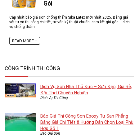
Gói
Cập nhật báo giá sơn chống thấm Sika Latex mới nhất 2025. Bảng giá
vật tư và thi công chi tiết, tư vấn kỹ thuật chuẩn, cam kết giá gốc – dịch
vụ chống thấm ...
READ MORE +
CÔNG TRÌNH THI CÔNG
Dịch Vụ Sơn Nhà Thủ Đức – Sơn Đẹp, Giá Rẻ,
Đội Thợ Chuyên Nghiệp
Dịch Vụ Thi Công
Báo Giá Thi Công Sơn Epoxy Tự San Phẳng –
Bảng Giá Chi Tiết & Hướng Dẫn Chọn Loại Phù
Hợp Số 1
Báo Giá Sơn