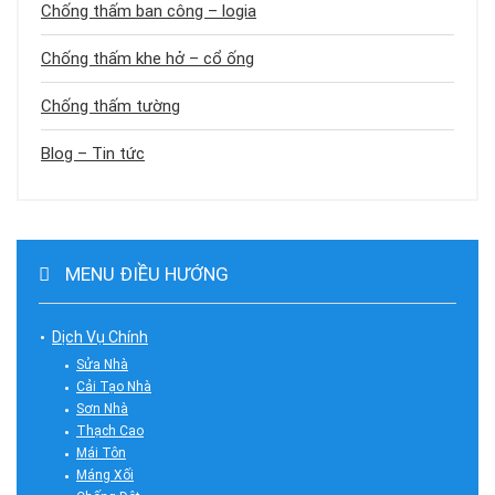
Chống thấm ban công – logia
Chống thấm khe hở – cổ ống
Chống thấm tường
Blog – Tin tức
MENU ĐIỀU HƯỚNG
Dịch Vụ Chính
Sửa Nhà
Cải Tạo Nhà
Sơn Nhà
Thạch Cao
Mái Tôn
Máng Xối