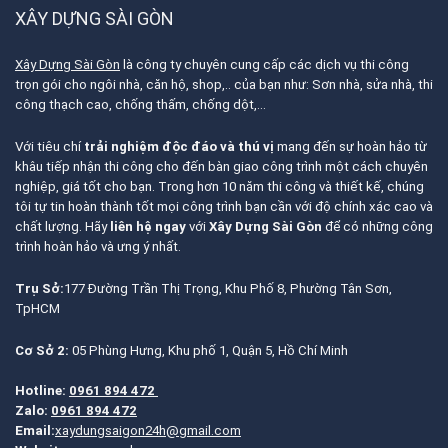
XÂY DỰNG SÀI GÒN
Xây Dựng Sài Gòn
là công ty chuyên cung cấp các dịch vụ thi công
trọn gói cho ngôi nhà, căn hộ, shop,.. của bạn như: Sơn nhà, sửa nhà, thi
công thạch cao, chống thấm, chống dột,…
Với tiêu chí
trải nghiệm độc đáo và thú vị
mang đến sự hoàn hảo từ
khâu tiếp nhận thi công cho đến bàn giao công trình một cách chuyên
nghiệp, giá tốt cho bạn. Trong hơn 10 năm thi công và thiết kế, chúng
tôi tự tin hoàn thành tốt mọi công trình bạn cần với độ chính xác cao và
chất lượng. Hãy
liên hệ ngay
với
Xây Dựng Sài Gòn
để có những công
trình hoàn hảo và ưng ý nhất.
Trụ Sở:
177 Đường Trần Thị Trọng, Khu Phố 8, Phường Tân Sơn,
TpHCM
Cơ Sở 2:
05 Phùng Hưng, Khu phố 1, Quận 5, Hồ Chí Minh
Hotline:
0961 894 472
Zalo:
0961 894 472
Email:
xaydungsaigon24h@gmail.com