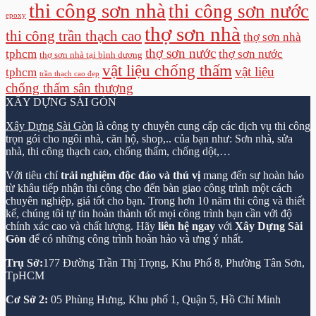
thi công sơn nhà
thi công sơn nước
epoxy
thợ sơn nhà
thi công trần thạch cao
thợ sơn nhà
thợ sơn nước
tphcm
thợ sơn nước
thợ sơn nhà tại bình dương
vật liệu chống thấm
vật liệu
tphcm
trần thạch cao đẹp
chống thấm sân thượng
XÂY DỰNG SÀI GÒN
Xây Dựng Sài Gòn
là công ty chuyên cung cấp các dịch vụ thi công
trọn gói cho ngôi nhà, căn hộ, shop,.. của bạn như: Sơn nhà, sửa
nhà, thi công thạch cao, chống thấm, chống dột,…
Với tiêu chí
trải nghiệm độc đáo và thú vị
mang đến sự hoàn hảo
từ khâu tiếp nhận thi công cho đến bàn giao công trình một cách
chuyên nghiệp, giá tốt cho bạn. Trong hơn 10 năm thi công và thiết
kế, chúng tôi tự tin hoàn thành tốt mọi công trình bạn cần với độ
chính xác cao và chất lượng. Hãy
liên hệ ngay
với
Xây Dựng Sài
Gòn
để có những công trình hoàn hảo và ưng ý nhất.
Trụ Sở:
177 Đường Trần Thị Trọng, Khu Phố 8, Phường Tân Sơn,
TpHCM
Cơ Sở 2:
05 Phùng Hưng, Khu phố 1, Quận 5, Hồ Chí Minh