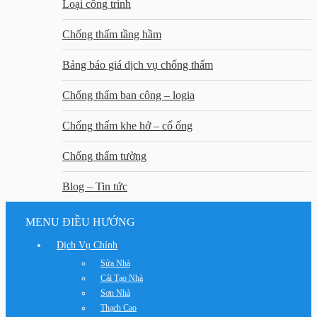
Loại công trình
Chống thấm tầng hầm
Bảng báo giá dịch vụ chống thấm
Chống thấm ban công – logia
Chống thấm khe hở – cổ ống
Chống thấm tường
Blog – Tin tức
MENU ĐIỀU HƯỚNG
Dịch Vụ Chính
Sửa Nhà
Cải Tạo Nhà
Sơn Nhà
Thạch Cao