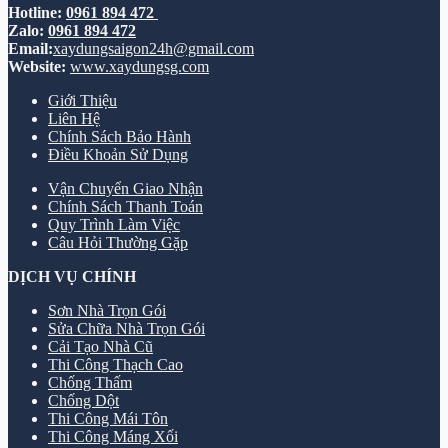
Hotline:
0961 894 472
Zalo:
0961 894 472
Email:
xaydungsaigon24h@gmail.com
Website:
www.xaydungsg.com
Giới Thiệu
Liên Hệ
Chính Sách Bảo Hành
Điều Khoản Sử Dụng
Vận Chuyển Giao Nhận
Chính Sách Thanh Toán
Quy Trình Làm Việc
Câu Hỏi Thường Gặp
DỊCH VỤ CHÍNH
Sơn Nhà Trọn Gói
Sửa Chữa Nhà Trọn Gói
Cải Tạo Nhà Cũ
Thi Công Thạch Cao
Chống Thấm
Chống Dột
Thi Công Mái Tôn
Thi Công Máng Xối