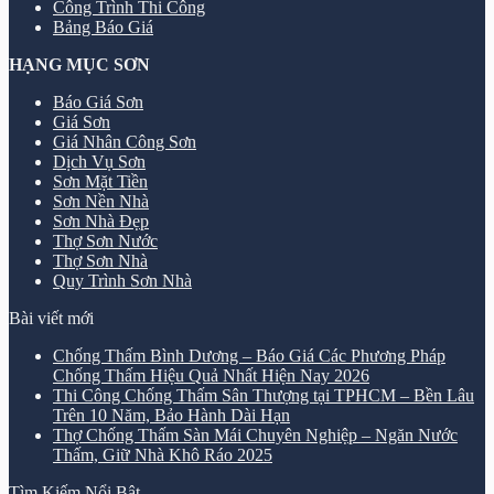
Công Trình Thi Công
Bảng Báo Giá
HẠNG MỤC SƠN
Báo Giá Sơn
Giá Sơn
Giá Nhân Công Sơn
Dịch Vụ Sơn
Sơn Mặt Tiền
Sơn Nền Nhà
Sơn Nhà Đẹp
Thợ Sơn Nước
Thợ Sơn Nhà
Quy Trình Sơn Nhà
Bài viết mới
Chống Thấm Bình Dương – Báo Giá Các Phương Pháp
Chống Thấm Hiệu Quả Nhất Hiện Nay 2026
Thi Công Chống Thấm Sân Thượng tại TPHCM – Bền Lâu
Trên 10 Năm, Bảo Hành Dài Hạn
Thợ Chống Thấm Sàn Mái Chuyên Nghiệp – Ngăn Nước
Thấm, Giữ Nhà Khô Ráo 2025
Tìm Kiếm Nổi Bật