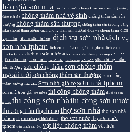
báo giá sơn nhà
chống thấm mái bê tông
báo giá sơn nước
chống
chống thấm nhà vệ sinh
chống thấm sàn sân
thấm mái tôn
chống thấm sân thượng
thượng
chống thấm sân thượng bằng
dịch
sika
chống thấm tường
cách chống thấm sân thượng
dịch vụ chống thấm
dịch vụ sơn nhà
dịch vụ
vụ chống thấm sân thượng
sơn nhà tphcm
dịch vụ sơn nhà trọn gói tại tphcm
dịch vụ sơn
dịch vụ sơn nước
nhà tại tphcm
giá công sơn nước
dịch vụ sơn nước tphcm
giá nhân công sơn nước
sika chống thấm
giá sơn nhà
giá thi công sơn nước
sơn chống thấm
sơn chống thấm
sân thượng
ngoài trời
sơn chống thấm sân thượng
sơn chống
sơn nhà tphcm
Sơn nhà giá rẻ
thấm tường
sơn nhà
thi công chống thấm
sơn nhà trọn gói
sơn tường
thi công sơn
thi công sơn nhà
thi công sơn nước
epoxy
thợ sơn nhà
thi công trần thạch cao
thợ sơn nhà
thợ sơn nước
tphcm
thợ sơn nước
thợ sơn nhà tại bình dương
vật liệu chống thấm
vật liệu
tphcm
trần thạch cao đẹp