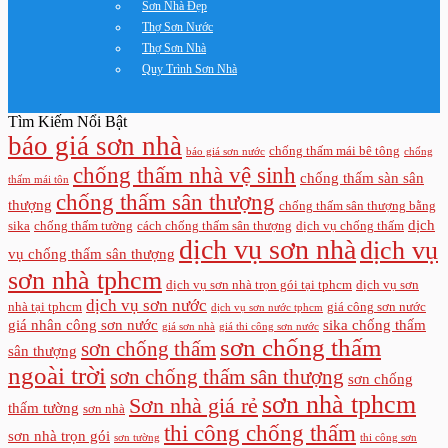
Sơn Nhà Đẹp
Thợ Sơn Nước
Thợ Sơn Nhà
Quy Trình Sơn Nhà
Tìm Kiếm Nổi Bật
báo giá sơn nhà
chống thấm mái bê tông
báo giá sơn nước
chống
chống thấm nhà vệ sinh
chống thấm sàn sân
thấm mái tôn
chống thấm sân thượng
thượng
chống thấm sân thượng bằng
dịch
sika
chống thấm tường
cách chống thấm sân thượng
dịch vụ chống thấm
dịch vụ sơn nhà
dịch vụ
vụ chống thấm sân thượng
sơn nhà tphcm
dịch vụ sơn nhà trọn gói tại tphcm
dịch vụ sơn
dịch vụ sơn nước
nhà tại tphcm
giá công sơn nước
dịch vụ sơn nước tphcm
giá nhân công sơn nước
sika chống thấm
giá sơn nhà
giá thi công sơn nước
sơn chống thấm
sơn chống thấm
sân thượng
ngoài trời
sơn chống thấm sân thượng
sơn chống
sơn nhà tphcm
Sơn nhà giá rẻ
thấm tường
sơn nhà
thi công chống thấm
sơn nhà trọn gói
sơn tường
thi công sơn