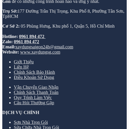
Gòn
để có những công trình hoàn hảo và ưng ý nhất.
Trụ Sở:
177 Đường Trần Thị Trọng, Khu Phố 8, Phường Tân Sơn,
TpHCM
Cơ Sở 2:
05 Phùng Hưng, Khu phố 1, Quận 5, Hồ Chí Minh
Hotline:
0961 894 472
Zalo:
0961 894 472
Email:
xaydungsaigon24h@gmail.com
Website:
www.xaydungsg.com
Giới Thiệu
Liên Hệ
Chính Sách Bảo Hành
Điều Khoản Sử Dụng
Vận Chuyển Giao Nhận
Chính Sách Thanh Toán
Quy Trình Làm Việc
Câu Hỏi Thường Gặp
DỊCH VỤ CHÍNH
Sơn Nhà Trọn Gói
Sửa Chữa Nhà Trọn Gói