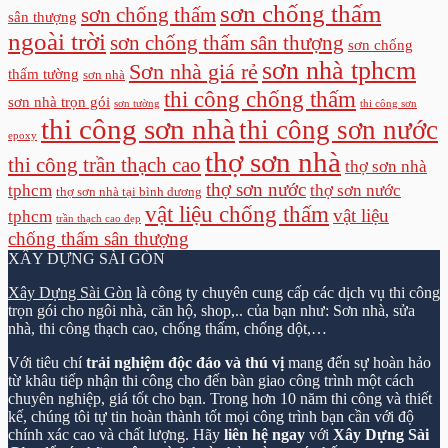
sơn chống thấm
sơn chống thấm
sân thượng
ngoài trời
sơn chống thấm sân thượng
sơn chống
sơn nhà tphcm
Sơn nhà giá rẻ
thấm tường
sơn nhà
thi công chống thấm
sơn nhà trọn gói
sơn tường
thi công sơn
thi công sơn nhà
thi công sơn nước
epoxy
thợ sơn nhà
thi công trần thạch cao
thợ sơn nhà
thợ sơn nước
tphcm
thợ sơn nước
thợ sơn nhà tại bình dương
vật liệu chống thấm
vật liệu
tphcm
trần thạch cao đẹp
chống thấm sân thượng
XÂY DỰNG SÀI GÒN
Xây Dựng Sài Gòn
là công ty chuyên cung cấp các dịch vụ thi công
trọn gói cho ngôi nhà, căn hộ, shop,.. của bạn như: Sơn nhà, sửa
nhà, thi công thạch cao, chống thấm, chống dột,…
Với tiêu chí
trải nghiệm độc đáo và thú vị
mang đến sự hoàn hảo
từ khâu tiếp nhận thi công cho đến bàn giao công trình một cách
chuyên nghiệp, giá tốt cho bạn. Trong hơn 10 năm thi công và thiết
kế, chúng tôi tự tin hoàn thành tốt mọi công trình bạn cần với độ
chính xác cao và chất lượng. Hãy
liên hệ ngay
với
Xây Dựng Sài