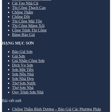
Cải Tạo Nhà Cũ
Thi Công Thạch Cao
Chống Thấm
Chống Dột
Thi Công Mái Tôn
Thi Công Máng Xối
Công Trình Thi Công
Bảng Báo Giá
HẠNG MỤC SƠN
Báo Giá Sơn
Giá Sơn
Giá Nhân Công Sơn
Dịch Vụ Sơn
Sơn Mặt Tiền
Sơn Nền Nhà
Sơn Nhà Đẹp
Thợ Sơn Nước
Thợ Sơn Nhà
Quy Trình Sơn Nhà
Bài viết mới
Chống Thấm Bình Dương – Báo Giá Các Phương Pháp