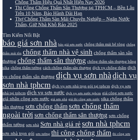
Chống Thấm Hiệu Quả Nhất Hiện Nay 2026
Thi Công Chống Thấm Sân Thượng tại TPHCM – Bền Lâu
Trên 10 Năm, Bảo Hành Dài Hạn
Thợ Chống Thấm Sàn Mái Chuyên Nghiệp – Ngăn Nước
Thấm, Giữ Nhà Khô Ráo 2025
Tìm Kiếm Nổi Bật
báo giá sơn nhà
chống thấm mái bê tông
báo giá sơn nước
chống
chống thấm nhà vệ sinh
chống thấm sàn sân
thấm mái tôn
chống thấm sân thượng
thượng
chống thấm sân thượng bằng
dịch
sika
chống thấm tường
cách chống thấm sân thượng
dịch vụ chống thấm
dịch vụ sơn nhà
dịch vụ
vụ chống thấm sân thượng
sơn nhà tphcm
dịch vụ sơn nhà trọn gói tại tphcm
dịch vụ sơn
dịch vụ sơn nước
nhà tại tphcm
giá công sơn nước
dịch vụ sơn nước tphcm
giá nhân công sơn nước
sika chống thấm
giá sơn nhà
giá thi công sơn nước
sơn chống thấm
sơn chống thấm
sân thượng
ngoài trời
sơn chống thấm sân thượng
sơn chống
sơn nhà tphcm
Sơn nhà giá rẻ
thấm tường
sơn nhà
thi công chống thấm
sơn nhà trọn gói
sơn tường
thi công sơn