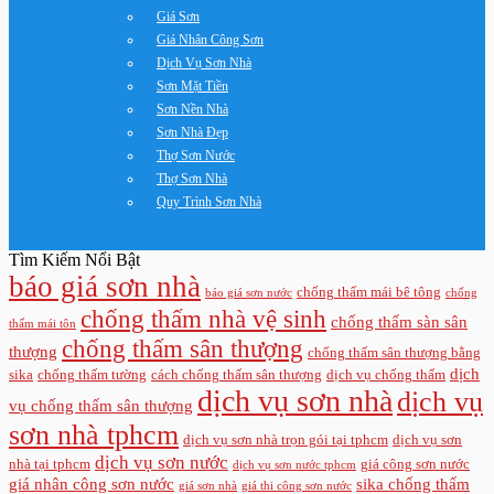
Giá Sơn
Giá Nhân Công Sơn
Dịch Vụ Sơn Nhà
Sơn Mặt Tiền
Sơn Nền Nhà
Sơn Nhà Đẹp
Thợ Sơn Nước
Thợ Sơn Nhà
Quy Trình Sơn Nhà
Tìm Kiếm Nổi Bật
báo giá sơn nhà
chống thấm mái bê tông
báo giá sơn nước
chống
chống thấm nhà vệ sinh
chống thấm sàn sân
thấm mái tôn
chống thấm sân thượng
thượng
chống thấm sân thượng bằng
dịch
sika
chống thấm tường
cách chống thấm sân thượng
dịch vụ chống thấm
dịch vụ sơn nhà
dịch vụ
vụ chống thấm sân thượng
sơn nhà tphcm
dịch vụ sơn nhà trọn gói tại tphcm
dịch vụ sơn
dịch vụ sơn nước
nhà tại tphcm
giá công sơn nước
dịch vụ sơn nước tphcm
giá nhân công sơn nước
sika chống thấm
giá sơn nhà
giá thi công sơn nước