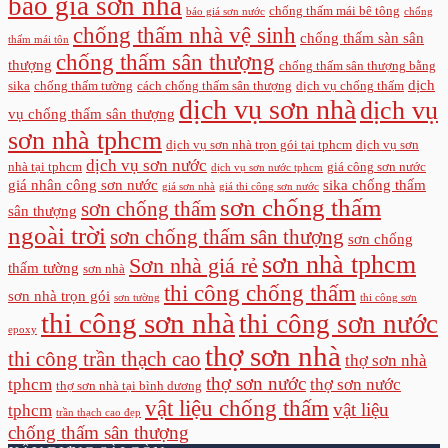
báo giá sơn nhà
chống thấm mái bê tông
báo giá sơn nước
chống
chống thấm nhà vệ sinh
chống thấm sàn sân
thấm mái tôn
chống thấm sân thượng
thượng
chống thấm sân thượng bằng
dịch
sika
chống thấm tường
cách chống thấm sân thượng
dịch vụ chống thấm
dịch vụ sơn nhà
dịch vụ
vụ chống thấm sân thượng
sơn nhà tphcm
dịch vụ sơn nhà trọn gói tại tphcm
dịch vụ sơn
dịch vụ sơn nước
nhà tại tphcm
giá công sơn nước
dịch vụ sơn nước tphcm
giá nhân công sơn nước
sika chống thấm
giá sơn nhà
giá thi công sơn nước
sơn chống thấm
sơn chống thấm
sân thượng
ngoài trời
sơn chống thấm sân thượng
sơn chống
sơn nhà tphcm
Sơn nhà giá rẻ
thấm tường
sơn nhà
thi công chống thấm
sơn nhà trọn gói
sơn tường
thi công sơn
thi công sơn nhà
thi công sơn nước
epoxy
thợ sơn nhà
thi công trần thạch cao
thợ sơn nhà
thợ sơn nước
tphcm
thợ sơn nước
thợ sơn nhà tại bình dương
vật liệu chống thấm
vật liệu
tphcm
trần thạch cao đẹp
chống thấm sân thượng