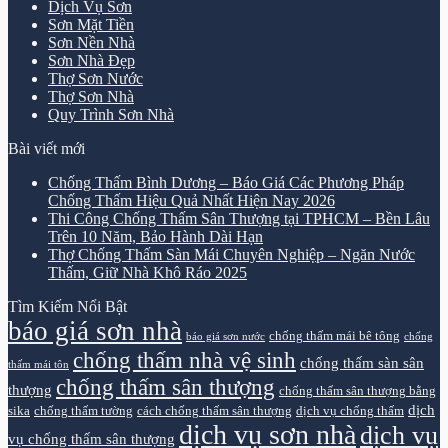
Dịch Vụ Sơn
Sơn Mặt Tiền
Sơn Nền Nhà
Sơn Nhà Đẹp
Thợ Sơn Nước
Thợ Sơn Nhà
Quy Trình Sơn Nhà
Bài viết mới
Chống Thấm Bình Dương – Báo Giá Các Phương Pháp
Chống Thấm Hiệu Quả Nhất Hiện Nay 2026
Thi Công Chống Thấm Sân Thượng tại TPHCM – Bền Lâu
Trên 10 Năm, Bảo Hành Dài Hạn
Thợ Chống Thấm Sàn Mái Chuyên Nghiệp – Ngăn Nước
Thấm, Giữ Nhà Khô Ráo 2025
Tìm Kiếm Nổi Bật
báo giá sơn nhà
chống thấm mái bê tông
báo giá sơn nước
chống
chống thấm nhà vệ sinh
chống thấm sàn sân
thấm mái tôn
chống thấm sân thượng
thượng
chống thấm sân thượng bằng
dịch
sika
chống thấm tường
cách chống thấm sân thượng
dịch vụ chống thấm
dịch vụ sơn nhà
dịch vụ
vụ chống thấm sân thượng