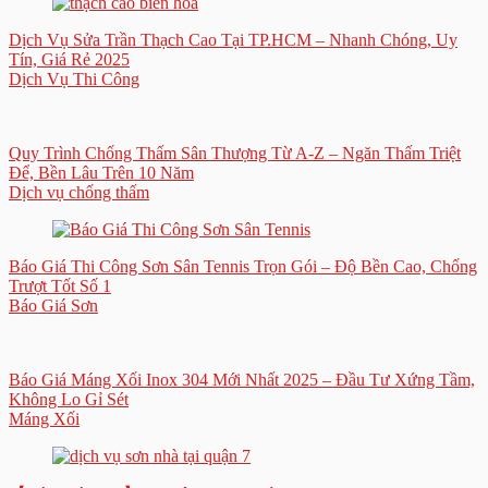
Dịch Vụ Sửa Trần Thạch Cao Tại TP.HCM – Nhanh Chóng, Uy
Tín, Giá Rẻ 2025
Dịch Vụ Thi Công
Quy Trình Chống Thấm Sân Thượng Từ A-Z – Ngăn Thấm Triệt
Để, Bền Lâu Trên 10 Năm
Dịch vụ chống thấm
Báo Giá Thi Công Sơn Sân Tennis Trọn Gói – Độ Bền Cao, Chống
Trượt Tốt Số 1
Báo Giá Sơn
Báo Giá Máng Xối Inox 304 Mới Nhất 2025 – Đầu Tư Xứng Tầm,
Không Lo Gỉ Sét
Máng Xối