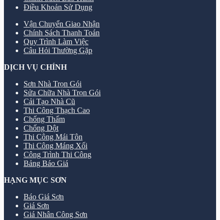
Điều Khoản Sử Dụng
Vận Chuyển Giao Nhận
Chính Sách Thanh Toán
Quy Trình Làm Việc
Câu Hỏi Thường Gặp
DỊCH VỤ CHÍNH
Sơn Nhà Trọn Gói
Sửa Chữa Nhà Trọn Gói
Cải Tạo Nhà Cũ
Thi Công Thạch Cao
Chống Thấm
Chống Dột
Thi Công Mái Tôn
Thi Công Máng Xối
Công Trình Thi Công
Bảng Báo Giá
HẠNG MỤC SƠN
Báo Giá Sơn
Giá Sơn
Giá Nhân Công Sơn