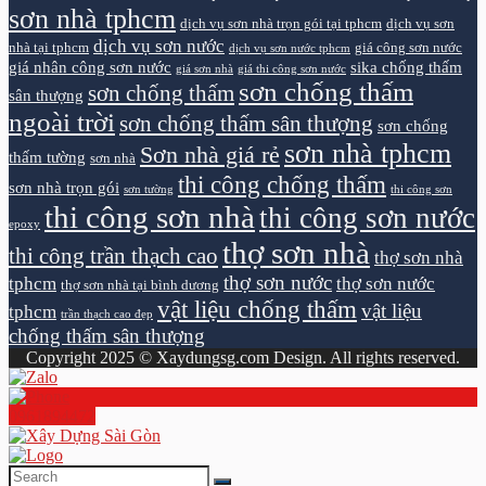
sơn nhà tphcm
dịch vụ sơn nhà trọn gói tại tphcm
dịch vụ sơn
dịch vụ sơn nước
nhà tại tphcm
giá công sơn nước
dịch vụ sơn nước tphcm
giá nhân công sơn nước
sika chống thấm
giá sơn nhà
giá thi công sơn nước
sơn chống thấm
sơn chống thấm
sân thượng
ngoài trời
sơn chống thấm sân thượng
sơn chống
sơn nhà tphcm
Sơn nhà giá rẻ
thấm tường
sơn nhà
thi công chống thấm
sơn nhà trọn gói
sơn tường
thi công sơn
thi công sơn nhà
thi công sơn nước
epoxy
thợ sơn nhà
thi công trần thạch cao
thợ sơn nhà
thợ sơn nước
tphcm
thợ sơn nước
thợ sơn nhà tại bình dương
vật liệu chống thấm
vật liệu
tphcm
trần thạch cao đẹp
chống thấm sân thượng
Copyright 2025 © Xaydungsg.com Design. All rights reserved.
0961894472