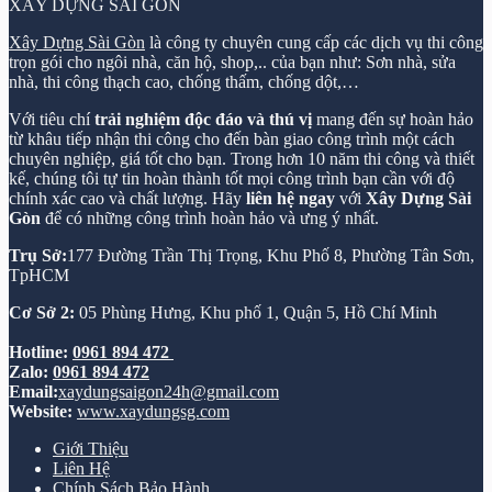
XÂY DỰNG SÀI GÒN
Xây Dựng Sài Gòn
là công ty chuyên cung cấp các dịch vụ thi công
trọn gói cho ngôi nhà, căn hộ, shop,.. của bạn như: Sơn nhà, sửa
nhà, thi công thạch cao, chống thấm, chống dột,…
Với tiêu chí
trải nghiệm độc đáo và thú vị
mang đến sự hoàn hảo
từ khâu tiếp nhận thi công cho đến bàn giao công trình một cách
chuyên nghiệp, giá tốt cho bạn. Trong hơn 10 năm thi công và thiết
kế, chúng tôi tự tin hoàn thành tốt mọi công trình bạn cần với độ
chính xác cao và chất lượng. Hãy
liên hệ ngay
với
Xây Dựng Sài
Gòn
để có những công trình hoàn hảo và ưng ý nhất.
Trụ Sở:
177 Đường Trần Thị Trọng, Khu Phố 8, Phường Tân Sơn,
TpHCM
Cơ Sở 2:
05 Phùng Hưng, Khu phố 1, Quận 5, Hồ Chí Minh
Hotline:
0961 894 472
Zalo:
0961 894 472
Email:
xaydungsaigon24h@gmail.com
Website:
www.xaydungsg.com
Giới Thiệu
Liên Hệ
Chính Sách Bảo Hành