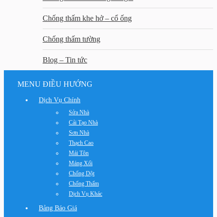
Chống thấm khe hở – cổ ống
Chống thấm tường
Blog – Tin tức
MENU ĐIỀU HƯỚNG
Dịch Vụ Chính
Sửa Nhà
Cải Tạo Nhà
Sơn Nhà
Thạch Cao
Mái Tôn
Máng Xối
Chống Dột
Chống Thấm
Dịch Vụ Khác
Bảng Báo Giá