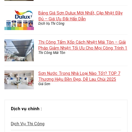
Bảng Giá Sơn Dulux Mới Nhất, Cập Nhật Đầy
Đủ – Giá Ưu Đãi Hấp Dẫn
Dịch Vụ Thi Công
Thi Công Tấm Xốp Cách Nhiệt Mái Tôn – Giải
Pháp Giảm Nhiệt Tối Ưu Cho Mọi Công Trình 1
Thi Công Mái Tôn
Sơn Nước Trong Nhà Loại Nào Tốt? TOP 7
Thương Hiệu Bền Đẹp, Dễ Lau Chùi 2025
Giá Sơn
Dịch vụ chính :
Dịch Vụ Thi Công