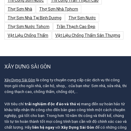
Thi Công Sơn Nước
Thi Công Trần Thạch Cao
Thợ Sơn Nhà
Thợ Sơn Nhà Tphcm
Thợ Sơn Nhà Tại Bình Dương
Thợ Sơn Nước
Thợ Sơn Nước Tphcm
Trần Thạch Cao Đẹp
Vật Liệu Chống Thấm
Vật Liệu Chống Thấm Sân Thượng
XÂY DỰNG SÀI GÒN
Xây Dựng Sài Gòn
là công ty chuyên cung cấp các dịch vụ thi công
trọn gói cho ngôi nhà, căn hộ, shop,.. của bạn như: Sơn nhà, sửa nhà, thi
công thạch cao, chống thấm, chống dột,…
Với tiêu chí
trải nghiệm độc đáo và thú vị
mang đến sự hoàn hảo từ
khâu tiếp nhận thi công cho đến bàn giao công trình một cách chuyên
nghiệp, giá tốt cho bạn. Trong hơn 10 năm thi công và thiết kế, chúng
tôi tự tin hoàn thành tốt mọi công trình bạn cần với độ chính xác cao và
chất lượng. Hãy
liên hệ ngay
với
Xây Dựng Sài Gòn
để có những công