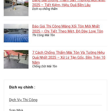
Bảng Giá Chống Thấm Sân Thượng Mới Nhất
2025 – Tiết Kiệm, Hiệu Quả Bền Lâu
Dịch vụ chống thấm
Báo Giá Thi Công Máng Xối Tôn Mới Nhất
2025 – Chi Tiết Theo Mét, Độ Dày, Loại Tôn
Thi Công Mái Tôn
7 Cách Chống Thấm Mái Tôn Và Tường Hiệu
Quả Nhất 2025 – Xử Lý Tận Gốc, Bền Trên 10
Năm
Chống Dột Mái Tôn
Dịch vụ chính :
Dịch Vụ Thi Công
Sơn Nhà