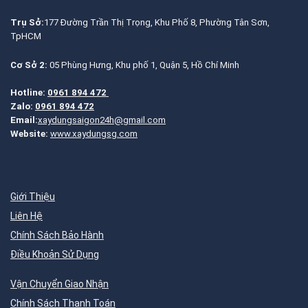
Trụ Sở:
177 Đường Trần Thị Trọng, Khu Phố 8, Phường Tân Sơn,
TpHCM
Cơ Sở 2:
05 Phùng Hưng, Khu phố 1, Quận 5, Hồ Chí Minh
Hotline:
0961 894 472
Zalo:
0961 894 472
Email:
xaydungsaigon24h@gmail.com
Website:
www.xaydungsg.com
Giới Thiệu
Liên Hệ
Chính Sách Bảo Hành
Điều Khoản Sử Dụng
Vận Chuyển Giao Nhận
Chính Sách Thanh Toán