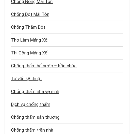
Chống Nóng Mái Tôn
Chống Dột Mái Tôn
Chống Thấm Dột
Thợ Làm Máng Xối
Thi Công Máng Xối
Chống thấm bể nước – bồn chứa
Tư vấn kỹ thuật
Chống thấm nhà vệ sinh
Dịch vụ chống thấm
Chống thấm sân thượng
Chống thấm trần nhà