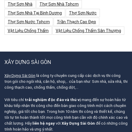
Thợ Sơn Nhà
Thợ Sơn Nhà Tphcm
Thợ Sơn Nhà Tại Bình Dương
Thợ Sơn Nước
Thợ Sơn Nước Tphcm
Trần Thạch Cao Đẹp
Vật Liệu Chống Thấm
Vật Liệu Chống Thấm Sân Thượng
XÂY DỰNG SÀI GÒN
Xây Dựng Sài Gòn
là công ty chuyên cung cấp các dịch vụ thi công
trọn gói cho ngôi nhà, căn hộ, shop,.. của bạn như: Sơn nhà, sửa nhà, thi
công thạch cao, chống thấm, chống dột,…
Với tiêu chí
trải nghiệm độc đáo và thú vị
mang đến sự hoàn hảo từ
khâu tiếp nhận thi công cho đến bàn giao công trình một cách chuyên
nghiệp, giá tốt cho bạn. Trong hơn 10 năm thi công và thiết kế, chúng
tôi tự tin hoàn thành tốt mọi công trình bạn cần với độ chính xác cao và
chất lượng. Hãy
liên hệ ngay
với
Xây Dựng Sài Gòn
để có những công
trình hoàn hảo và ưng ý nhất.