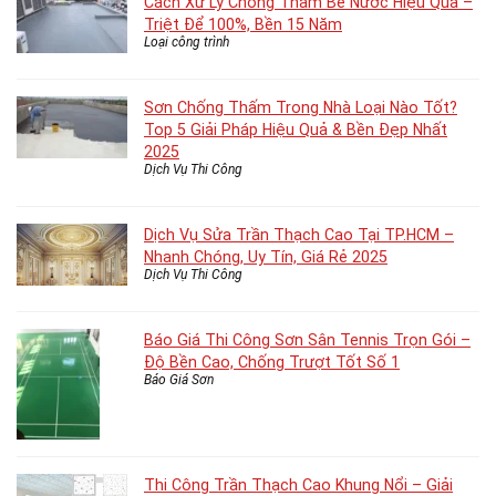
Cách Xử Lý Chống Thấm Bể Nước Hiệu Quả –
Triệt Để 100%, Bền 15 Năm
Loại công trình
Sơn Chống Thấm Trong Nhà Loại Nào Tốt?
Top 5 Giải Pháp Hiệu Quả & Bền Đẹp Nhất
2025
Dịch Vụ Thi Công
Dịch Vụ Sửa Trần Thạch Cao Tại TP.HCM –
Nhanh Chóng, Uy Tín, Giá Rẻ 2025
Dịch Vụ Thi Công
Báo Giá Thi Công Sơn Sân Tennis Trọn Gói –
Độ Bền Cao, Chống Trượt Tốt Số 1
Báo Giá Sơn
Thi Công Trần Thạch Cao Khung Nổi – Giải