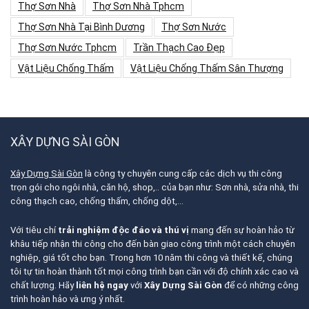
Thợ Sơn Nhà
Thợ Sơn Nhà Tphcm
Thợ Sơn Nhà Tại Bình Dương
Thợ Sơn Nước
Thợ Sơn Nước Tphcm
Trần Thạch Cao Đẹp
Vật Liệu Chống Thấm
Vật Liệu Chống Thấm Sân Thượng
XÂY DỰNG SÀI GÒN
Xây Dựng Sài Gòn
là công ty chuyên cung cấp các dịch vụ thi công
trọn gói cho ngôi nhà, căn hộ, shop,.. của bạn như: Sơn nhà, sửa nhà, thi
công thạch cao, chống thấm, chống dột,…
Với tiêu chí
trải nghiệm độc đáo và thú vị
mang đến sự hoàn hảo từ
khâu tiếp nhận thi công cho đến bàn giao công trình một cách chuyên
nghiệp, giá tốt cho bạn. Trong hơn 10 năm thi công và thiết kế, chúng
tôi tự tin hoàn thành tốt mọi công trình bạn cần với độ chính xác cao và
chất lượng. Hãy
liên hệ ngay
với
Xây Dựng Sài Gòn
để có những công
trình hoàn hảo và ưng ý nhất.