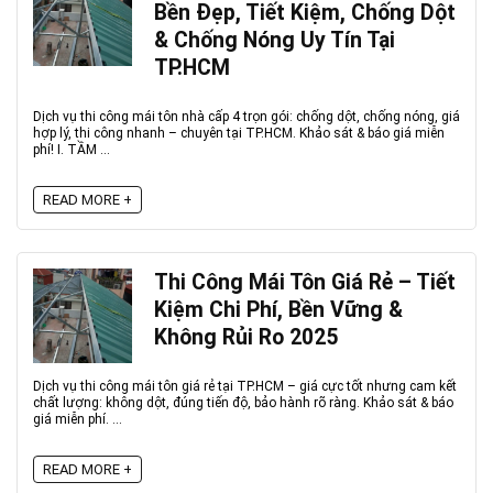
Bền Đẹp, Tiết Kiệm, Chống Dột
& Chống Nóng Uy Tín Tại
TP.HCM
Dịch vụ thi công mái tôn nhà cấp 4 trọn gói: chống dột, chống nóng, giá
hợp lý, thi công nhanh – chuyên tại TP.HCM. Khảo sát & báo giá miễn
phí! I. TẦM ...
READ MORE +
Thi Công Mái Tôn Giá Rẻ – Tiết
Kiệm Chi Phí, Bền Vững &
Không Rủi Ro 2025
Dịch vụ thi công mái tôn giá rẻ tại TP.HCM – giá cực tốt nhưng cam kết
chất lượng: không dột, đúng tiến độ, bảo hành rõ ràng. Khảo sát & báo
giá miễn phí. ...
READ MORE +