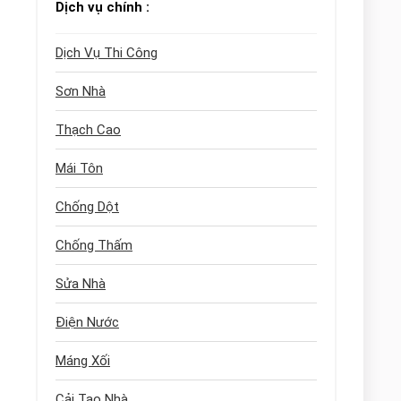
Dịch vụ chính :
Dịch Vụ Thi Công
Sơn Nhà
Thạch Cao
Mái Tôn
Chống Dột
Chống Thấm
Sửa Nhà
Điện Nước
Máng Xối
Cải Tạo Nhà