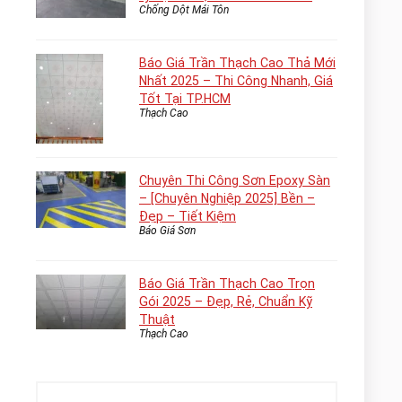
Chống Dột Mái Tôn
Báo Giá Trần Thạch Cao Thả Mới
Nhất 2025 – Thi Công Nhanh, Giá
Tốt Tại TP.HCM
Thạch Cao
Chuyên Thi Công Sơn Epoxy Sàn
– [Chuyên Nghiệp 2025] Bền –
Đẹp – Tiết Kiệm
Báo Giá Sơn
Báo Giá Trần Thạch Cao Trọn
Gói 2025 – Đẹp, Rẻ, Chuẩn Kỹ
Thuật
Thạch Cao