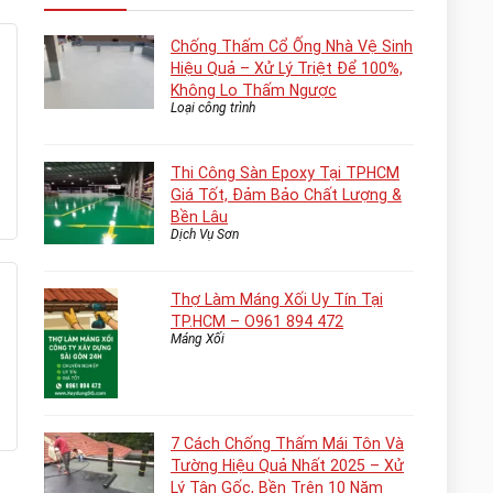
Chống Thấm Cổ Ống Nhà Vệ Sinh
Hiệu Quả – Xử Lý Triệt Để 100%,
Không Lo Thấm Ngược
Loại công trình
Thi Công Sàn Epoxy Tại TPHCM
Giá Tốt, Đảm Bảo Chất Lượng &
Bền Lâu
Dịch Vụ Sơn
Thợ Làm Máng Xối Uy Tín Tại
TP.HCM – O961 894 472
Máng Xối
7 Cách Chống Thấm Mái Tôn Và
Tường Hiệu Quả Nhất 2025 – Xử
Lý Tận Gốc, Bền Trên 10 Năm