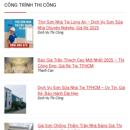
CÔNG TRÌNH THI CÔNG
Thợ Sơn Nhà Tại Long An – Dịch Vụ Sơn Sửa
Nhà Chuyên Nghiệp, Giá Rẻ 2025
Dịch Vụ Thi Công
Báo Giá Trần Thạch Cao Mới Nhất 2025 – Thi
Công Đẹp, Giá Rẻ Tại TP.HCM
Thạch Cao
Dịch Vụ Sơn Sửa Nhà Tại TPHCM – Uy Tín, Giá
Rẻ, Bảo Hành Dài Hạn
Dịch Vụ Thi Công
Giá Sơn Chống Thấm Trần Nhà Bảng Giá Thi