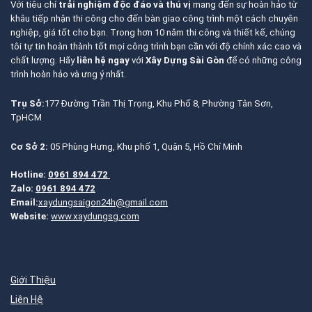
Với tiêu chí
trải nghiệm độc đáo và thú vị
mang đến sự hoàn hảo từ
khâu tiếp nhận thi công cho đến bàn giao công trình một cách chuyên
nghiệp, giá tốt cho bạn. Trong hơn 10 năm thi công và thiết kế, chúng
tôi tự tin hoàn thành tốt mọi công trình bạn cần với độ chính xác cao và
chất lượng. Hãy
liên hệ ngay
với
Xây Dựng Sài Gòn
để có những công
trình hoàn hảo và ưng ý nhất.
Trụ Sở:
177 Đường Trần Thị Trọng, Khu Phố 8, Phường Tân Sơn,
TpHCM
Cơ Sở 2:
05 Phùng Hưng, Khu phố 1, Quận 5, Hồ Chí Minh
Hotline:
0961 894 472
Zalo:
0961 894 472
Email:
xaydungsaigon24h@gmail.com
Website:
www.xaydungsg.com
Giới Thiệu
Liên Hệ