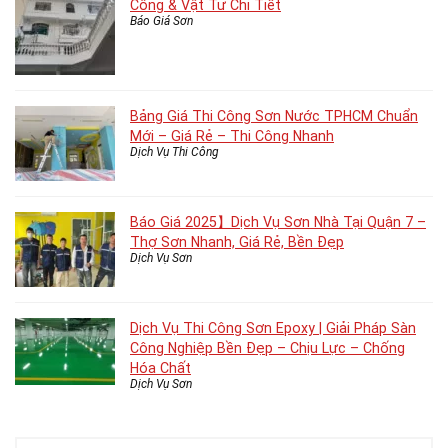
Công & Vật Tư Chi Tiết
Báo Giá Sơn
Bảng Giá Thi Công Sơn Nước TPHCM Chuẩn
Mới – Giá Rẻ – Thi Công Nhanh
Dịch Vụ Thi Công
Báo Giá 2025】Dịch Vụ Sơn Nhà Tại Quận 7 –
Thợ Sơn Nhanh, Giá Rẻ, Bền Đẹp
Dịch Vụ Sơn
Dịch Vụ Thi Công Sơn Epoxy | Giải Pháp Sàn
Công Nghiệp Bền Đẹp – Chịu Lực – Chống
Hóa Chất
Dịch Vụ Sơn