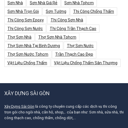
Sơn Nhà
Sơn Nhà Giá Rẻ
Sơn Nhà Tphcm
Sơn Nhà Trọn Gói
Sơn Tường
Thi Công Chống Thấm
Thi Công Sơn Epoxy
Thi Công Sơn Nhà
Thi Công Sơn Nước
Thi Công Trần Thạch Cao
Thợ Sơn Nhà
Thợ Sơn Nhà Tphcm
Thợ Sơn Nhà Tại Bình Dương
Thợ Sơn Nước
Thợ Sơn Nước Tphcm
Trần Thạch Cao Đẹp
Vật Liệu Chống Thấm
Vật Liệu Chống Thấm Sân Thượng
XÂY DỰNG SÀI GÒN
Xây Dựng Sài Gòn
là công ty chuyên cung cấp các dịch vụ thi công
trọn gói cho ngôi nhà, căn hộ, shop,.. của bạn như: Sơn nhà, sửa nhà, thi
công thạch cao, chống thấm, chống dột,…