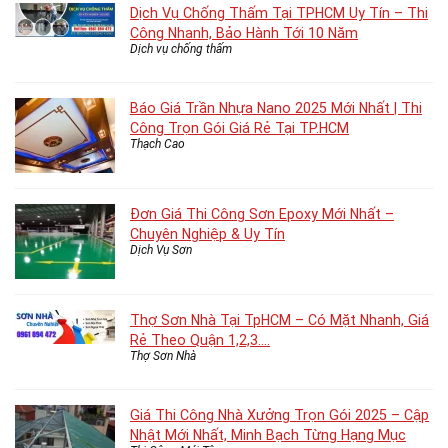
Dịch Vụ Chống Thấm Tại TPHCM Uy Tín – Thi
Công Nhanh, Bảo Hành Tới 10 Năm
Dịch vụ chống thấm
Báo Giá Trần Nhựa Nano 2025 Mới Nhất | Thi
Công Trọn Gói Giá Rẻ Tại TP.HCM
Thạch Cao
Đơn Giá Thi Công Sơn Epoxy Mới Nhất –
Chuyên Nghiệp & Uy Tín
Dịch Vụ Sơn
Thợ Sơn Nhà Tại TpHCM – Có Mặt Nhanh, Giá
Rẻ Theo Quận 1,2,3….
Thợ Sơn Nhà
Giá Thi Công Nhà Xưởng Trọn Gói 2025 – Cập
Nhật Mới Nhất, Minh Bạch Từng Hạng Mục