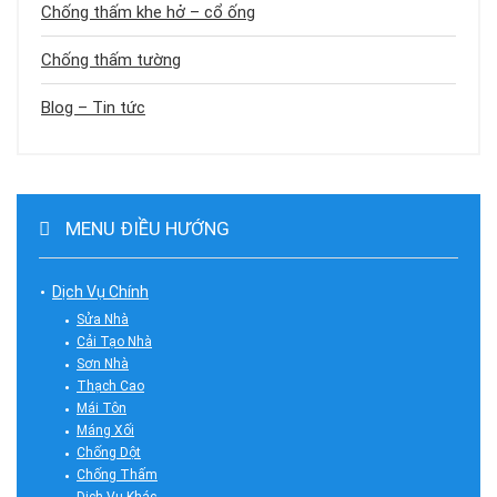
Chống thấm khe hở – cổ ống
Chống thấm tường
Blog – Tin tức
MENU ĐIỀU HƯỚNG
Dịch Vụ Chính
Sửa Nhà
Cải Tạo Nhà
Sơn Nhà
Thạch Cao
Mái Tôn
Máng Xối
Chống Dột
Chống Thấm