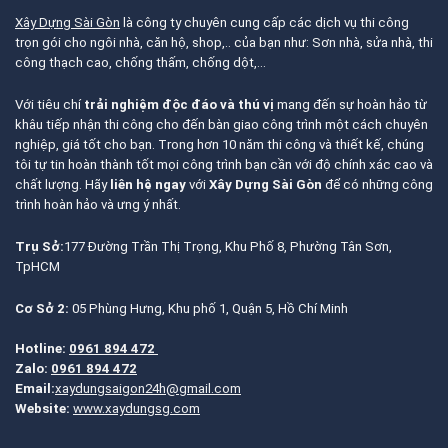
Xây Dựng Sài Gòn
là công ty chuyên cung cấp các dịch vụ thi công
trọn gói cho ngôi nhà, căn hộ, shop,.. của bạn như: Sơn nhà, sửa nhà, thi
công thạch cao, chống thấm, chống dột,…
Với tiêu chí
trải nghiệm độc đáo và thú vị
mang đến sự hoàn hảo từ
khâu tiếp nhận thi công cho đến bàn giao công trình một cách chuyên
nghiệp, giá tốt cho bạn. Trong hơn 10 năm thi công và thiết kế, chúng
tôi tự tin hoàn thành tốt mọi công trình bạn cần với độ chính xác cao và
chất lượng. Hãy
liên hệ ngay
với
Xây Dựng Sài Gòn
để có những công
trình hoàn hảo và ưng ý nhất.
Trụ Sở:
177 Đường Trần Thị Trọng, Khu Phố 8, Phường Tân Sơn,
TpHCM
Cơ Sở 2:
05 Phùng Hưng, Khu phố 1, Quận 5, Hồ Chí Minh
Hotline:
0961 894 472
Zalo:
0961 894 472
Email:
xaydungsaigon24h@gmail.com
Website:
www.xaydungsg.com