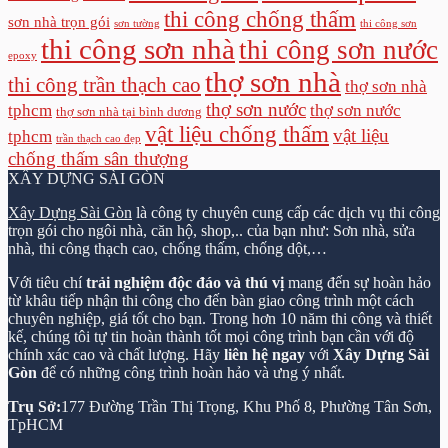
thi công chống thấm
sơn nhà trọn gói
sơn tường
thi công sơn
thi công sơn nhà
thi công sơn nước
epoxy
thợ sơn nhà
thi công trần thạch cao
thợ sơn nhà
thợ sơn nước
tphcm
thợ sơn nước
thợ sơn nhà tại bình dương
vật liệu chống thấm
vật liệu
tphcm
trần thạch cao đẹp
chống thấm sân thượng
XÂY DỰNG SÀI GÒN
Xây Dựng Sài Gòn
là công ty chuyên cung cấp các dịch vụ thi công
trọn gói cho ngôi nhà, căn hộ, shop,.. của bạn như: Sơn nhà, sửa
nhà, thi công thạch cao, chống thấm, chống dột,…
Với tiêu chí
trải nghiệm độc đáo và thú vị
mang đến sự hoàn hảo
từ khâu tiếp nhận thi công cho đến bàn giao công trình một cách
chuyên nghiệp, giá tốt cho bạn. Trong hơn 10 năm thi công và thiết
kế, chúng tôi tự tin hoàn thành tốt mọi công trình bạn cần với độ
chính xác cao và chất lượng. Hãy
liên hệ ngay
với
Xây Dựng Sài
Gòn
để có những công trình hoàn hảo và ưng ý nhất.
Trụ Sở:
177 Đường Trần Thị Trọng, Khu Phố 8, Phường Tân Sơn,
TpHCM