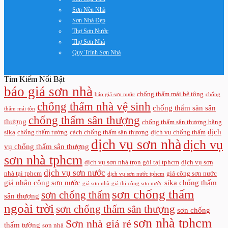
Sơn Nền Nhà
Sơn Nhà Đẹp
Thợ Sơn Nước
Thợ Sơn Nhà
Quy Trình Sơn Nhà
Tìm Kiếm Nổi Bật
báo giá sơn nhà
chống thấm mái bê tông
báo giá sơn nước
chống
chống thấm nhà vệ sinh
chống thấm sàn sân
thấm mái tôn
chống thấm sân thượng
thượng
chống thấm sân thượng bằng
dịch
sika
chống thấm tường
cách chống thấm sân thượng
dịch vụ chống thấm
dịch vụ sơn nhà
dịch vụ
vụ chống thấm sân thượng
sơn nhà tphcm
dịch vụ sơn nhà trọn gói tại tphcm
dịch vụ sơn
dịch vụ sơn nước
nhà tại tphcm
giá công sơn nước
dịch vụ sơn nước tphcm
giá nhân công sơn nước
sika chống thấm
giá sơn nhà
giá thi công sơn nước
sơn chống thấm
sơn chống thấm
sân thượng
ngoài trời
sơn chống thấm sân thượng
sơn chống
sơn nhà tphcm
Sơn nhà giá rẻ
thấm tường
sơn nhà