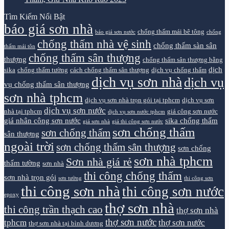
Tìm Kiếm Nổi Bật
báo giá sơn nhà
chống thấm mái bê tông
báo giá sơn nước
chống
chống thấm nhà vệ sinh
chống thấm sàn sân
thấm mái tôn
chống thấm sân thượng
thượng
chống thấm sân thượng bằng
dịch
sika
chống thấm tường
cách chống thấm sân thượng
dịch vụ chống thấm
dịch vụ sơn nhà
dịch vụ
vụ chống thấm sân thượng
sơn nhà tphcm
dịch vụ sơn nhà trọn gói tại tphcm
dịch vụ sơn
dịch vụ sơn nước
nhà tại tphcm
giá công sơn nước
dịch vụ sơn nước tphcm
giá nhân công sơn nước
sika chống thấm
giá sơn nhà
giá thi công sơn nước
sơn chống thấm
sơn chống thấm
sân thượng
ngoài trời
sơn chống thấm sân thượng
sơn chống
sơn nhà tphcm
Sơn nhà giá rẻ
thấm tường
sơn nhà
thi công chống thấm
sơn nhà trọn gói
sơn tường
thi công sơn
thi công sơn nhà
thi công sơn nước
epoxy
thợ sơn nhà
thi công trần thạch cao
thợ sơn nhà
thợ sơn nước
tphcm
thợ sơn nước
thợ sơn nhà tại bình dương