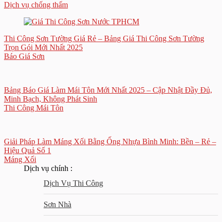
Dịch vụ chống thấm
Thi Công Sơn Tường Giá Rẻ – Bảng Giá Thi Công Sơn Tường
Trọn Gói Mới Nhất 2025
Báo Giá Sơn
Bảng Báo Giá Làm Mái Tôn Mới Nhất 2025 – Cập Nhật Đầy Đủ,
Minh Bạch, Không Phát Sinh
Thi Công Mái Tôn
Giải Pháp Làm Máng Xối Bằng Ống Nhựa Bình Minh: Bền – Rẻ –
Hiệu Quả Số 1
Máng Xối
Dịch vụ chính :
Dịch Vụ Thi Công
Sơn Nhà