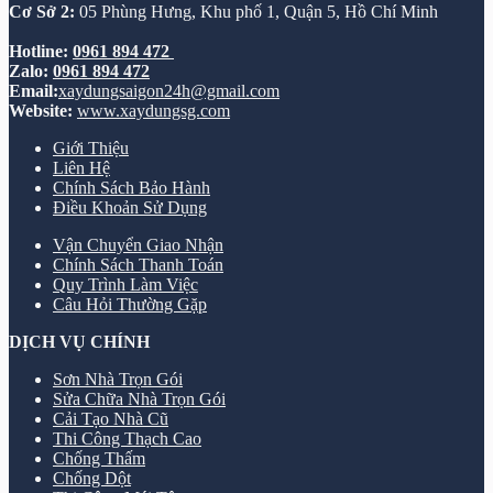
Cơ Sở 2:
05 Phùng Hưng, Khu phố 1, Quận 5, Hồ Chí Minh
Hotline:
0961 894 472
Zalo:
0961 894 472
Email:
xaydungsaigon24h@gmail.com
Website:
www.xaydungsg.com
Giới Thiệu
Liên Hệ
Chính Sách Bảo Hành
Điều Khoản Sử Dụng
Vận Chuyển Giao Nhận
Chính Sách Thanh Toán
Quy Trình Làm Việc
Câu Hỏi Thường Gặp
DỊCH VỤ CHÍNH
Sơn Nhà Trọn Gói
Sửa Chữa Nhà Trọn Gói
Cải Tạo Nhà Cũ
Thi Công Thạch Cao
Chống Thấm
Chống Dột