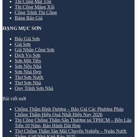
Thi Công Mái Tôn
Thi Công Máng Xối
Công Trình Thi Công
Bảng Báo Giá
HẠNG MỤC SƠN
Báo Giá Sơn
Giá Sơn
Giá Nhân Công Sơn
Dịch Vụ Sơn
Sơn Mặt Tiền
Sơn Nền Nhà
Sơn Nhà Đẹp
Thợ Sơn Nước
Thợ Sơn Nhà
Quy Trình Sơn Nhà
Bài viết mới
Chống Thấm Bình Dương – Báo Giá Các Phương Pháp
Chống Thấm Hiệu Quả Nhất Hiện Nay 2026
Thi Công Chống Thấm Sân Thượng tại TPHCM – Bền Lâu
Trên 10 Năm, Bảo Hành Dài Hạn
Thợ Chống Thấm Sàn Mái Chuyên Nghiệp – Ngăn Nước
Thấm, Giữ Nhà Khô Ráo 2025