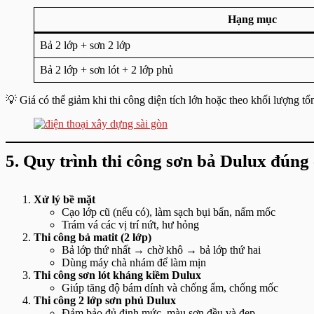
Hạng mục
Bả 2 lớp + sơn 2 lớp
Bả 2 lớp + sơn lót + 2 lớp phủ
💡 Giá có thể giảm khi thi công diện tích lớn hoặc theo khối lượng tổn
5. Quy trình thi công sơn bả Dulux đúng
Xử lý bề mặt
Cạo lớp cũ (nếu có), làm sạch bụi bẩn, nấm mốc
Trám vá các vị trí nứt, hư hỏng
Thi công bả matit (2 lớp)
Bả lớp thứ nhất → chờ khô → bả lớp thứ hai
Dùng máy chà nhám để làm mịn
Thi công sơn lót kháng kiềm Dulux
Giúp tăng độ bám dính và chống ẩm, chống mốc
Thi công 2 lớp sơn phủ Dulux
Đảm bảo đủ định mức, màu sơn đều và đẹp