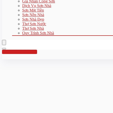
Giá Nhân Công Sơn
Dịch Vụ Sơn Nhà
Sơn Mặt Tiền
Sơn Nền Nhà
Sơn Nhà Đẹp
Thợ Sơn Nước
Thợ Sơn Nhà
Quy Trình Sơn Nhà
Hotline:0961 894 472