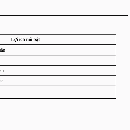
Lợi ích nổi bật
uẩn
an
óc