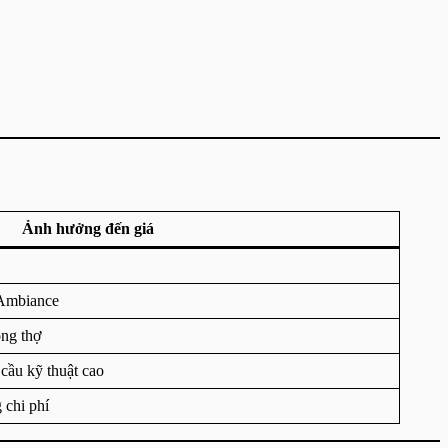
Ảnh hưởng đến giá
 Ambiance
ông thợ
 cầu kỹ thuật cao
 chi phí