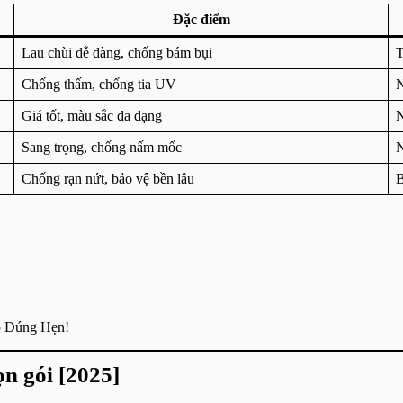
Đặc điểm
Lau chùi dễ dàng, chống bám bụi
T
Chống thấm, chống tia UV
N
Giá tốt, màu sắc đa dạng
N
Sang trọng, chống nấm mốc
N
Chống rạn nứt, bảo vệ bền lâu
B
o Đúng Hẹn!
ọn gói [2025]