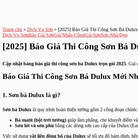
Trang chủ
»
Dịch Vụ Sơn
»
[2025] Báo Giá Thi Công Sơn Bả Dulux
Dịch Vụ Sơn
Báo Giá Sơn
Giá Nhân Công
Giá Sơn
Sơn Nhà Đẹp
[2025] Báo Giá Thi Công Sơn Bả D
Cập nhật bảng báo giá thi công sơn bả Dulux trọn gói 2025
. Giá
Báo Giá Thi Công Sơn Bả Dulux Mới Nh
1. Sơn bả Dulux là gì?
Sơn bả Dulux
là quy trình hoàn thiện tường gồm 2 công đoạn chính:
Bả matit (bột trét tường)
giúp làm phẳng, che khuyết điểm và 
Sơn lót và sơn phủ
bằng các dòng sơn cao cấp của Dulux (Eas
Việc sử dụng
vật liệu đồng bộ của Dulux
sẽ tối ưu độ bám dính, bề