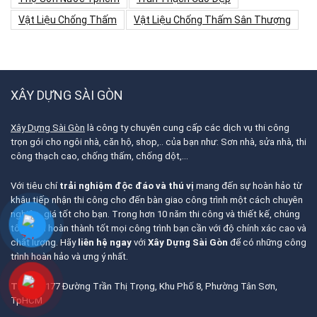
Vật Liệu Chống Thấm
Vật Liệu Chống Thấm Sân Thượng
XÂY DỰNG SÀI GÒN
Xây Dựng Sài Gòn
là công ty chuyên cung cấp các dịch vụ thi công
trọn gói cho ngôi nhà, căn hộ, shop,.. của bạn như: Sơn nhà, sửa nhà, thi
công thạch cao, chống thấm, chống dột,…
Với tiêu chí
trải nghiệm độc đáo và thú vị
mang đến sự hoàn hảo từ
khâu tiếp nhận thi công cho đến bàn giao công trình một cách chuyên
nghiệp, giá tốt cho bạn. Trong hơn 10 năm thi công và thiết kế, chúng
tôi tự tin hoàn thành tốt mọi công trình bạn cần với độ chính xác cao và
chất lượng. Hãy
liên hệ ngay
với
Xây Dựng Sài Gòn
để có những công
trình hoàn hảo và ưng ý nhất.
Trụ Sở:
177 Đường Trần Thị Trọng, Khu Phố 8, Phường Tân Sơn,
TpHCM