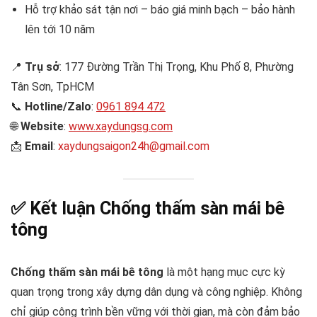
Hỗ trợ khảo sát tận nơi – báo giá minh bạch – bảo hành
lên tới 10 năm
📍
Trụ sở
: 177 Đường Trần Thị Trọng, Khu Phố 8, Phường
Tân Sơn, TpHCM
📞
Hotline/Zalo
:
0961 894 472
🌐
Website
:
www.xaydungsg.com
📩
Email
:
xaydungsaigon24h@gmail.com
✅ Kết luận Chống thấm sàn mái bê
tông
Chống thấm sàn mái bê tông
là một hạng mục cực kỳ
quan trọng trong xây dựng dân dụng và công nghiệp. Không
chỉ giúp công trình bền vững với thời gian, mà còn đảm bảo