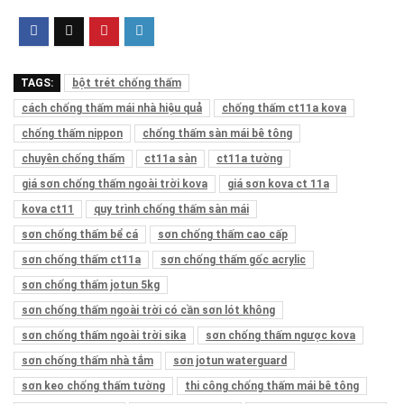
TAGS:
bột trét chống thấm
cách chống thấm mái nhà hiệu quả
chống thấm ct11a kova
chống thấm nippon
chống thấm sàn mái bê tông
chuyên chống thấm
ct11a sàn
ct11a tường
giá sơn chống thấm ngoài trời kova
giá sơn kova ct 11a
kova ct11
quy trình chống thấm sàn mái
sơn chống thấm bể cá
sơn chống thấm cao cấp
sơn chống thấm ct11a
sơn chống thấm gốc acrylic
sơn chống thấm jotun 5kg
sơn chống thấm ngoài trời có cần sơn lót không
sơn chống thấm ngoài trời sika
sơn chống thấm ngược kova
sơn chống thấm nhà tắm
sơn jotun waterguard
sơn keo chống thấm tường
thi công chống thấm mái bê tông