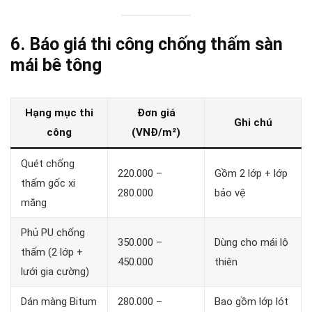
6. Báo giá thi công chống thấm sàn
mái bê tông
Hạng mục thi
Đơn giá
Ghi chú
công
(VNĐ/m²)
Quét chống
220.000 –
Gồm 2 lớp + lớp
thấm gốc xi
280.000
bảo vệ
măng
Phủ PU chống
350.000 –
Dùng cho mái lộ
thấm (2 lớp +
450.000
thiên
lưới gia cường)
Dán màng Bitum
280.000 –
Bao gồm lớp lót