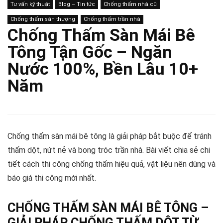
Tư vấn kỹ thuật
Blog – Tin tức
Chống thấm nhà cũ
Chống thấm sân thượng
Chống thấm trần nhà
Chống Thấm Sàn Mái Bê
Tông Tận Gốc – Ngăn
Nước 100%, Bền Lâu 10+
Năm
Chống thấm sàn mái bê tông là giải pháp bắt buộc để tránh
thấm dột, nứt nẻ và bong tróc trần nhà. Bài viết chia sẻ chi
tiết cách thi công chống thấm hiệu quả, vật liệu nên dùng và
báo giá thi công mới nhất.
CHỐNG THẤM SÀN MÁI BÊ TÔNG –
GIẢI PHÁP CHỐNG THẤM DỘT TỪ