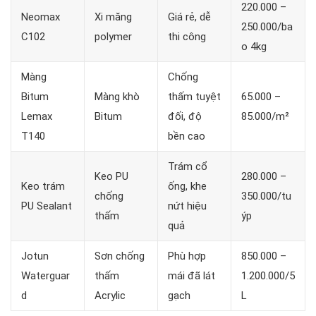
220.000 –
Neomax
Xi măng
Giá rẻ, dễ
250.000/ba
C102
polymer
thi công
o 4kg
Màng
Chống
Bitum
Màng khò
thấm tuyệt
65.000 –
Lemax
Bitum
đối, độ
85.000/m²
T140
bền cao
Trám cổ
Keo PU
280.000 –
Keo trám
ống, khe
chống
350.000/tu
PU Sealant
nứt hiệu
thấm
ýp
quả
Jotun
Sơn chống
Phù hợp
850.000 –
Waterguar
thấm
mái đã lát
1.200.000/5
d
Acrylic
gạch
L