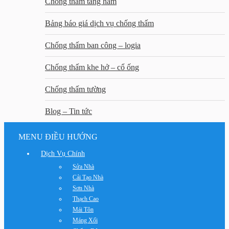
Chống thấm tầng hầm
Bảng báo giá dịch vụ chống thấm
Chống thấm ban công – logia
Chống thấm khe hở – cổ ống
Chống thấm tường
Blog – Tin tức
MENU ĐIỀU HƯỚNG
Dịch Vụ Chính
Sửa Nhà
Cải Tạo Nhà
Sơn Nhà
Thạch Cao
Mái Tôn
Máng Xối