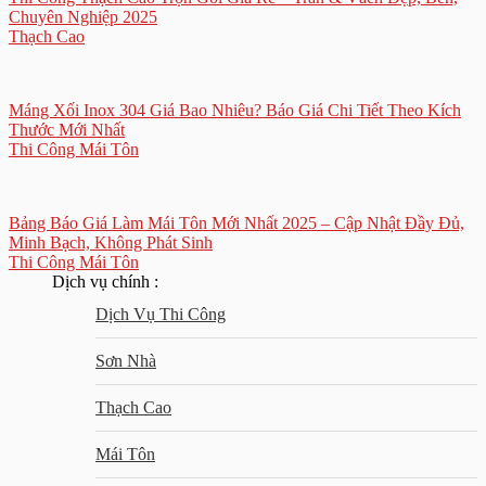
Chuyên Nghiệp 2025
Thạch Cao
Máng Xối Inox 304 Giá Bao Nhiêu? Báo Giá Chi Tiết Theo Kích
Thước Mới Nhất
Thi Công Mái Tôn
Bảng Báo Giá Làm Mái Tôn Mới Nhất 2025 – Cập Nhật Đầy Đủ,
Minh Bạch, Không Phát Sinh
Thi Công Mái Tôn
Dịch vụ chính :
Dịch Vụ Thi Công
Sơn Nhà
Thạch Cao
Mái Tôn