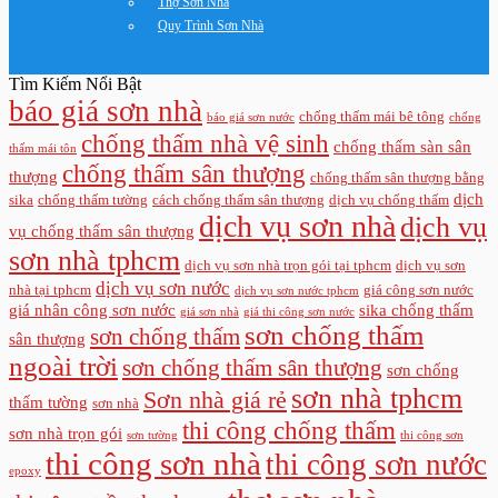
Thợ Sơn Nhà
Quy Trình Sơn Nhà
Tìm Kiếm Nổi Bật
báo giá sơn nhà
chống thấm mái bê tông
báo giá sơn nước
chống
chống thấm nhà vệ sinh
chống thấm sàn sân
thấm mái tôn
chống thấm sân thượng
thượng
chống thấm sân thượng bằng
dịch
sika
chống thấm tường
cách chống thấm sân thượng
dịch vụ chống thấm
dịch vụ sơn nhà
dịch vụ
vụ chống thấm sân thượng
sơn nhà tphcm
dịch vụ sơn nhà trọn gói tại tphcm
dịch vụ sơn
dịch vụ sơn nước
nhà tại tphcm
giá công sơn nước
dịch vụ sơn nước tphcm
giá nhân công sơn nước
sika chống thấm
giá sơn nhà
giá thi công sơn nước
sơn chống thấm
sơn chống thấm
sân thượng
ngoài trời
sơn chống thấm sân thượng
sơn chống
sơn nhà tphcm
Sơn nhà giá rẻ
thấm tường
sơn nhà
thi công chống thấm
sơn nhà trọn gói
sơn tường
thi công sơn
thi công sơn nhà
thi công sơn nước
epoxy