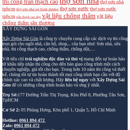
thợ sơn nhà
thi công trần thạch cao
thợ sơn nhà
thợ sơn nước
tphcm
thợ sơn nước
thợ sơn nhà tại bình dương
vật liệu chống thấm
vật liệu
tphcm
trần thạch cao đẹp
chống thấm sân thượng
XÂY DỰNG SÀI GÒN
Xây Dựng Sài Gòn
là công ty chuyên cung cấp các dịch vụ thi công
trọn gói cho ngôi nhà, căn hộ, shop,.. của bạn như: Sơn nhà, sửa
nhà, thi công thạch cao, chống thấm, chống dột,…
Với tiêu chí
trải nghiệm độc đáo và thú vị
mang đến sự hoàn hảo
từ khâu tiếp nhận thi công cho đến bàn giao công trình một cách
chuyên nghiệp, giá tốt cho bạn. Trong hơn 10 năm thi công và thiết
kế, chúng tôi tự tin hoàn thành tốt mọi công trình bạn cần với độ
chính xác cao và chất lượng. Hãy
liên hệ ngay
với
Xây Dựng Sài
Gòn
để có những công trình hoàn hảo và ưng ý nhất.
Trụ Sở:
177 Đường Trần Thị Trọng, Khu Phố 8, Phường Tân Sơn,
TpHCM
Cơ Sở 2:
05 Phùng Hưng, Khu phố 1, Quận 5, Hồ Chí Minh
Hotline:
0961 894 472
Zalo:
0961 894 472