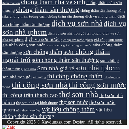
chống thấm nhà vệ sinh
chống thấm sàn sân
thấm mái tôn
chống thấm sân thượng
thượng
chống thấm sân thượng bằng
dịch
sika
chống thấm tường
cách chống thấm sân thượng
dịch vụ chống thấm
dịch vụ sơn nhà
dịch vụ
vụ chống thấm sân thượng
sơn nhà tphcm
dịch vụ sơn nhà trọn gói tại tphcm
dịch vụ sơn
dịch vụ sơn nước
nhà tại tphcm
giá công sơn nước
dịch vụ sơn nước tphcm
giá nhân công sơn nước
sika chống thấm
giá sơn nhà
giá thi công sơn nước
sơn chống thấm
sơn chống thấm
sân thượng
ngoài trời
sơn chống thấm sân thượng
sơn chống
sơn nhà tphcm
Sơn nhà giá rẻ
thấm tường
sơn nhà
thi công chống thấm
sơn nhà trọn gói
sơn tường
thi công sơn
thi công sơn nhà
thi công sơn nước
epoxy
thợ sơn nhà
thi công trần thạch cao
thợ sơn nhà
thợ sơn nước
tphcm
thợ sơn nước
thợ sơn nhà tại bình dương
vật liệu chống thấm
vật liệu
tphcm
trần thạch cao đẹp
chống thấm sân thượng
Copyright 2025 © Xaydungsg.com Design. All rights reserved.