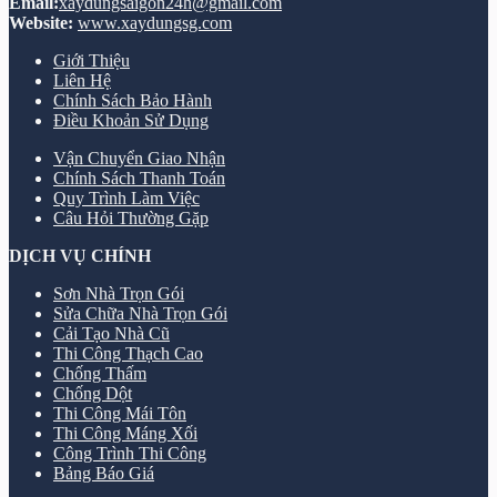
Email:
xaydungsaigon24h@gmail.com
Website:
www.xaydungsg.com
Giới Thiệu
Liên Hệ
Chính Sách Bảo Hành
Điều Khoản Sử Dụng
Vận Chuyển Giao Nhận
Chính Sách Thanh Toán
Quy Trình Làm Việc
Câu Hỏi Thường Gặp
DỊCH VỤ CHÍNH
Sơn Nhà Trọn Gói
Sửa Chữa Nhà Trọn Gói
Cải Tạo Nhà Cũ
Thi Công Thạch Cao
Chống Thấm
Chống Dột
Thi Công Mái Tôn
Thi Công Máng Xối
Công Trình Thi Công
Bảng Báo Giá