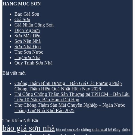
HẠNG MỤC SƠN
Báo Giá Sơn
Giá Sơn
Giá Nhân Công Sơn
Dịch Vụ Sơn
Sơn Mặt Tiền
Sơn Nền Nhà
Sơn Nhà Đẹp
Thợ Sơn Nước
Thợ Sơn Nhà
Quy Trình Sơn Nhà
Bài viết mới
Chống Thấm Bình Dương – Báo Giá Các Phương Pháp
Chống Thấm Hiệu Quả Nhất Hiện Nay 2026
Thi Công Chống Thấm Sân Thượng tại TPHCM – Bền Lâu
Trên 10 Năm, Bảo Hành Dài Hạn
Thợ Chống Thấm Sàn Mái Chuyên Nghiệp – Ngăn Nước
Thấm, Giữ Nhà Khô Ráo 2025
Tìm Kiếm Nổi Bật
báo giá sơn nhà
chống thấm mái bê tông
báo giá sơn nước
chống