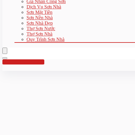
Giá Nhân Công Sơn
Dịch Vụ Sơn Nhà
Sơn Mặt Tiền
Sơn Nền Nhà
Sơn Nhà Đẹp
Thợ Sơn Nước
Thợ Sơn Nhà
Quy Trình Sơn Nhà
Hotline:0961 894 472