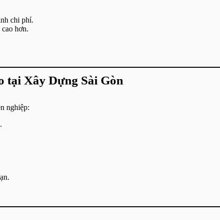
nh chi phí.
á cao hơn.
ao tại Xây Dựng Sài Gòn
ên nghiệp:
.
ạn.