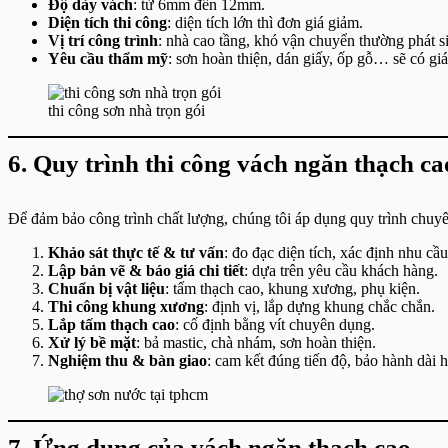
Độ dày vách
: từ 6mm đến 12mm.
Diện tích thi công
: diện tích lớn thì đơn giá giảm.
Vị trí công trình
: nhà cao tầng, khó vận chuyển thường phát si
Yêu cầu thẩm mỹ
: sơn hoàn thiện, dán giấy, ốp gỗ… sẽ có gi
thi công sơn nhà trọn gói
6. Quy trình thi công vách ngăn thạch c
Để đảm bảo công trình chất lượng, chúng tôi áp dụng quy trình chuy
Khảo sát thực tế & tư vấn
: đo đạc diện tích, xác định nhu cầu
Lập bản vẽ & báo giá chi tiết
: dựa trên yêu cầu khách hàng.
Chuẩn bị vật liệu
: tấm thạch cao, khung xương, phụ kiện.
Thi công khung xương
: định vị, lắp dựng khung chắc chắn.
Lắp tấm thạch cao
: cố định bằng vít chuyên dụng.
Xử lý bề mặt
: bả mastic, chà nhám, sơn hoàn thiện.
Nghiệm thu & bàn giao
: cam kết đúng tiến độ, bảo hành dài h
7. Ứng dụng của vách ngăn thạch cao