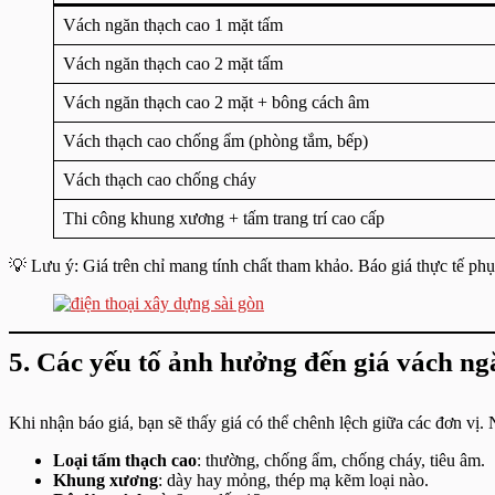
Vách ngăn thạch cao 1 mặt tấm
Vách ngăn thạch cao 2 mặt tấm
Vách ngăn thạch cao 2 mặt + bông cách âm
Vách thạch cao chống ẩm (phòng tắm, bếp)
Vách thạch cao chống cháy
Thi công khung xương + tấm trang trí cao cấp
💡 Lưu ý: Giá trên chỉ mang tính chất tham khảo. Báo giá thực tế ph
5. Các yếu tố ảnh hưởng đến giá vách ng
Khi nhận báo giá, bạn sẽ thấy giá có thể chênh lệch giữa các đơn vị
Loại tấm thạch cao
: thường, chống ẩm, chống cháy, tiêu âm.
Khung xương
: dày hay mỏng, thép mạ kẽm loại nào.