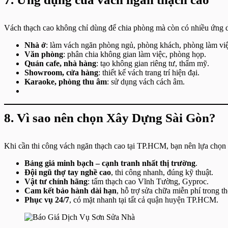
Vách thạch cao không chỉ dùng để chia phòng mà còn có nhiều ứng d
Nhà ở
: làm vách ngăn phòng ngủ, phòng khách, phòng làm việ
Văn phòng
: phân chia không gian làm việc, phòng họp.
Quán cafe, nhà hàng
: tạo không gian riêng tư, thẩm mỹ.
Showroom, cửa hàng
: thiết kế vách trang trí hiện đại.
Karaoke, phòng thu âm
: sử dụng vách cách âm.
8. Vì sao nên chọn Xây Dựng Sài Gòn?
Khi cần thi công vách ngăn thạch cao tại TP.HCM, bạn nên lựa chọn
Bảng giá minh bạch – cạnh tranh nhất thị trường
.
Đội ngũ thợ tay nghề cao
, thi công nhanh, đúng kỹ thuật.
Vật tư chính hãng
: tấm thạch cao Vĩnh Tường, Gyproc.
Cam kết bảo hành dài hạn
, hỗ trợ sửa chữa miễn phí trong t
Phục vụ 24/7
, có mặt nhanh tại tất cả quận huyện TP.HCM.