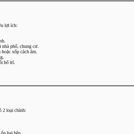
 lợi ích:
nh.
ới nhà phố, chung cư.
nh hoặc xốp cách âm.
g.
 bố trí.
ó 2 loại chính:
 ốp hai bên.