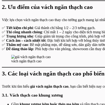
2. Ưu điểm của vách ngăn thạch cao
Việc lựa chọn vách ngăn thạch cao thay cho tường gạch mang lại nhiều
✅
Tiết kiệm chi phí
: Giá thành chỉ bằng 1/2 – 2/3 tường gạch.
✅
Thi công nhanh chóng
: Chỉ mất 1 – 2 ngày cho diện tích trung bì
✅
Trọng lượng nhẹ
: Giúp giảm tải trọng cho công trình, phù hợp v
✅
Cách âm – cách nhiệt tốt
: Đặc biệt khi kết hợp với bông thủy ti
✅
Thẩm mỹ cao
: Bề mặt phẳng mịn, dễ dàng sơn, dán giấy dán tườn
✅
Dễ dàng tháo lắp
: Phù hợp cho văn phòng, showroom cần thay đổi
vách ngăn thạch cao
3. Các loại vách ngăn thạch cao phổ biến
Trước khi tìm hiểu
giá vách ngăn thạch cao
, bạn cần biết hiện nay c
3.1. Vách thạch cao khung xương
Gồm
khung xương kẽm hoặc thép mạ kẽm
và tấm thạch cao