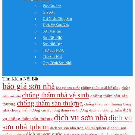
Báo Giá Sơn
Giá Sơn
Giá Nhân Công Sơn
Dịch Vụ Sơn Nhà
Sơn Mặt Tiền
Sơn Nền Nhà
Sơn Nhà Đẹp
Thợ Sơn Nước
Thợ Sơn Nhà
Quy Trình Sơn Nhà
Tìm Kiếm Nổi Bật
báo giá sơn nhà
chống thấm mái bê tông
báo giá sơn nước
chống
chống thấm nhà vệ sinh
chống thấm sàn sân
thấm mái tôn
chống thấm sân thượng
thượng
chống thấm sân thượng bằng
dịch
sika
chống thấm tường
cách chống thấm sân thượng
dịch vụ chống thấm
dịch vụ sơn nhà
dịch vụ
vụ chống thấm sân thượng
sơn nhà tphcm
dịch vụ sơn nhà trọn gói tại tphcm
dịch vụ sơn
dịch vụ sơn nước
nhà tại tphcm
giá công sơn nước
dịch vụ sơn nước tphcm