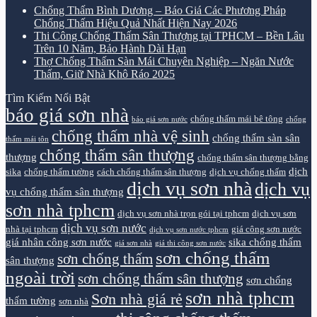
Chống Thấm Bình Dương – Báo Giá Các Phương Pháp
Chống Thấm Hiệu Quả Nhất Hiện Nay 2026
Thi Công Chống Thấm Sân Thượng tại TPHCM – Bền Lâu
Trên 10 Năm, Bảo Hành Dài Hạn
Thợ Chống Thấm Sàn Mái Chuyên Nghiệp – Ngăn Nước
Thấm, Giữ Nhà Khô Ráo 2025
Tìm Kiếm Nổi Bật
báo giá sơn nhà
chống thấm mái bê tông
báo giá sơn nước
chống
chống thấm nhà vệ sinh
chống thấm sàn sân
thấm mái tôn
chống thấm sân thượng
thượng
chống thấm sân thượng bằng
dịch
sika
chống thấm tường
cách chống thấm sân thượng
dịch vụ chống thấm
dịch vụ sơn nhà
dịch vụ
vụ chống thấm sân thượng
sơn nhà tphcm
dịch vụ sơn nhà trọn gói tại tphcm
dịch vụ sơn
dịch vụ sơn nước
nhà tại tphcm
giá công sơn nước
dịch vụ sơn nước tphcm
giá nhân công sơn nước
sika chống thấm
giá sơn nhà
giá thi công sơn nước
sơn chống thấm
sơn chống thấm
sân thượng
ngoài trời
sơn chống thấm sân thượng
sơn chống
sơn nhà tphcm
Sơn nhà giá rẻ
thấm tường
sơn nhà