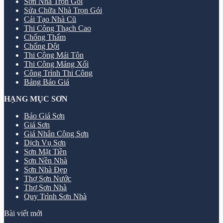
Sơn Nhà Trọn Gói
Sửa Chữa Nhà Trọn Gói
Cải Tạo Nhà Cũ
Thi Công Thạch Cao
Chống Thấm
Chống Dột
Thi Công Mái Tôn
Thi Công Máng Xối
Công Trình Thi Công
Bảng Báo Giá
HẠNG MỤC SƠN
Báo Giá Sơn
Giá Sơn
Giá Nhân Công Sơn
Dịch Vụ Sơn
Sơn Mặt Tiền
Sơn Nền Nhà
Sơn Nhà Đẹp
Thợ Sơn Nước
Thợ Sơn Nhà
Quy Trình Sơn Nhà
Bài viết mới