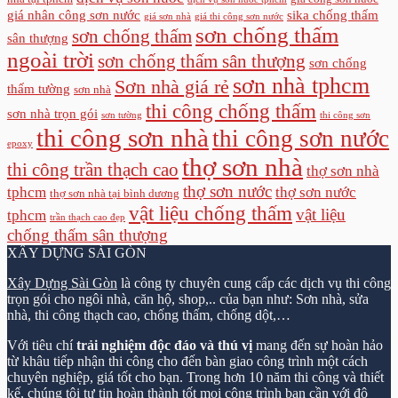
giá nhân công sơn nước
sika chống thấm
giá sơn nhà
giá thi công sơn nước
sơn chống thấm
sơn chống thấm
sân thượng
ngoài trời
sơn chống thấm sân thượng
sơn chống
sơn nhà tphcm
Sơn nhà giá rẻ
thấm tường
sơn nhà
thi công chống thấm
sơn nhà trọn gói
sơn tường
thi công sơn
thi công sơn nhà
thi công sơn nước
epoxy
thợ sơn nhà
thi công trần thạch cao
thợ sơn nhà
thợ sơn nước
tphcm
thợ sơn nước
thợ sơn nhà tại bình dương
vật liệu chống thấm
vật liệu
tphcm
trần thạch cao đẹp
chống thấm sân thượng
XÂY DỰNG SÀI GÒN
Xây Dựng Sài Gòn
là công ty chuyên cung cấp các dịch vụ thi công
trọn gói cho ngôi nhà, căn hộ, shop,.. của bạn như: Sơn nhà, sửa
nhà, thi công thạch cao, chống thấm, chống dột,…
Với tiêu chí
trải nghiệm độc đáo và thú vị
mang đến sự hoàn hảo
từ khâu tiếp nhận thi công cho đến bàn giao công trình một cách
chuyên nghiệp, giá tốt cho bạn. Trong hơn 10 năm thi công và thiết
kế, chúng tôi tự tin hoàn thành tốt mọi công trình bạn cần với độ