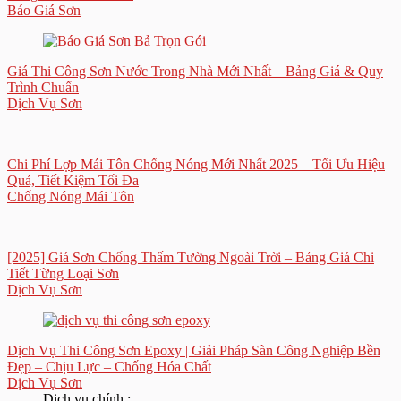
Báo Giá Sơn
Giá Thi Công Sơn Nước Trong Nhà Mới Nhất – Bảng Giá & Quy
Trình Chuẩn
Dịch Vụ Sơn
Chi Phí Lợp Mái Tôn Chống Nóng Mới Nhất 2025 – Tối Ưu Hiệu
Quả, Tiết Kiệm Tối Đa
Chống Nóng Mái Tôn
[2025] Giá Sơn Chống Thấm Tường Ngoài Trời – Bảng Giá Chi
Tiết Từng Loại Sơn
Dịch Vụ Sơn
Dịch Vụ Thi Công Sơn Epoxy | Giải Pháp Sàn Công Nghiệp Bền
Đẹp – Chịu Lực – Chống Hóa Chất
Dịch Vụ Sơn
Dịch vụ chính :