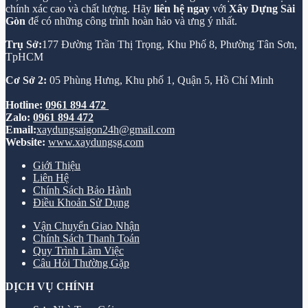
chính xác cao và chất lượng. Hãy
liên hệ ngay
với
Xây Dựng Sài
Gòn
để có những công trình hoàn hảo và ưng ý nhất.
Trụ Sở:
177 Đường Trần Thị Trọng, Khu Phố 8, Phường Tân Sơn,
TpHCM
Cơ Sở 2:
05 Phùng Hưng, Khu phố 1, Quận 5, Hồ Chí Minh
Hotline:
0961 894 472
Zalo:
0961 894 472
Email:
xaydungsaigon24h@gmail.com
Website:
www.xaydungsg.com
Giới Thiệu
Liên Hệ
Chính Sách Bảo Hành
Điều Khoản Sử Dụng
Vận Chuyển Giao Nhận
Chính Sách Thanh Toán
Quy Trình Làm Việc
Câu Hỏi Thường Gặp
DỊCH VỤ CHÍNH