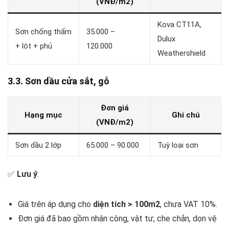
(VNĐ/m2)
Kova CT11A,
Sơn chống thấm
35.000 –
Dulux
+ lót + phủ
120.000
Weathershield
3.3. Sơn dầu cửa sắt, gỗ
Đơn giá
Hạng mục
Ghi chú
(VNĐ/m2)
Sơn dầu 2 lớp
65.000 – 90.000
Tuỳ loại sơn
✅
Lưu ý
:
Giá trên áp dụng cho
diện tích > 100m2
, chưa VAT 10%.
Đơn giá đã bao gồm nhân công, vật tư, che chắn, dọn vệ