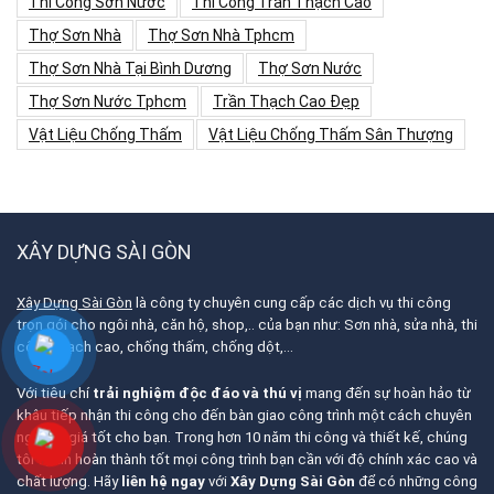
Thi Công Sơn Nước
Thi Công Trần Thạch Cao
Thợ Sơn Nhà
Thợ Sơn Nhà Tphcm
Thợ Sơn Nhà Tại Bình Dương
Thợ Sơn Nước
Thợ Sơn Nước Tphcm
Trần Thạch Cao Đẹp
Vật Liệu Chống Thấm
Vật Liệu Chống Thấm Sân Thượng
XÂY DỰNG SÀI GÒN
Xây Dựng Sài Gòn
là công ty chuyên cung cấp các dịch vụ thi công
trọn gói cho ngôi nhà, căn hộ, shop,.. của bạn như: Sơn nhà, sửa nhà, thi
công thạch cao, chống thấm, chống dột,…
Với tiêu chí
trải nghiệm độc đáo và thú vị
mang đến sự hoàn hảo từ
khâu tiếp nhận thi công cho đến bàn giao công trình một cách chuyên
nghiệp, giá tốt cho bạn. Trong hơn 10 năm thi công và thiết kế, chúng
tôi tự tin hoàn thành tốt mọi công trình bạn cần với độ chính xác cao và
chất lượng. Hãy
liên hệ ngay
với
Xây Dựng Sài Gòn
để có những công