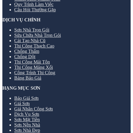
Quy Trình Làm Việc
Câu Hỏi Thường Gặp
DỊCH VỤ CHÍNH
Sơn Nhà Trọn Gói
Sửa Chữa Nhà Trọn Gói
Cải Tạo Nhà Cũ
Thi Công Thạch Cao
Chống Thấm
Chống Dột
Thi Công Mái Tôn
Thi Công Máng Xối
Công Trình Thi Công
Bảng Báo Giá
HẠNG MỤC SƠN
Báo Giá Sơn
Giá Sơn
Giá Nhân Công Sơn
Dịch Vụ Sơn
Sơn Mặt Tiền
Sơn Nền Nhà
Sơn Nhà Đẹp