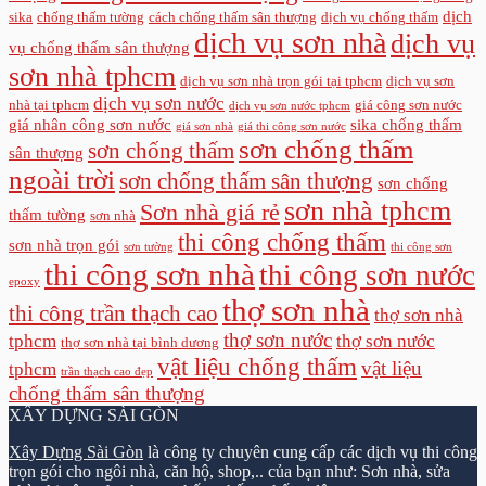
dịch
sika
chống thấm tường
cách chống thấm sân thượng
dịch vụ chống thấm
dịch vụ sơn nhà
dịch vụ
vụ chống thấm sân thượng
sơn nhà tphcm
dịch vụ sơn nhà trọn gói tại tphcm
dịch vụ sơn
dịch vụ sơn nước
nhà tại tphcm
giá công sơn nước
dịch vụ sơn nước tphcm
giá nhân công sơn nước
sika chống thấm
giá sơn nhà
giá thi công sơn nước
sơn chống thấm
sơn chống thấm
sân thượng
ngoài trời
sơn chống thấm sân thượng
sơn chống
sơn nhà tphcm
Sơn nhà giá rẻ
thấm tường
sơn nhà
thi công chống thấm
sơn nhà trọn gói
sơn tường
thi công sơn
thi công sơn nhà
thi công sơn nước
epoxy
thợ sơn nhà
thi công trần thạch cao
thợ sơn nhà
thợ sơn nước
tphcm
thợ sơn nước
thợ sơn nhà tại bình dương
vật liệu chống thấm
vật liệu
tphcm
trần thạch cao đẹp
chống thấm sân thượng
XÂY DỰNG SÀI GÒN
Xây Dựng Sài Gòn
là công ty chuyên cung cấp các dịch vụ thi công
trọn gói cho ngôi nhà, căn hộ, shop,.. của bạn như: Sơn nhà, sửa