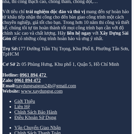
nhà, thi công thạch cao, chống thấm, chống dột,…
Với tiêu chí
trải nghiệm độc đáo và thú vị
mang đến sự hoàn hảo
từ khâu tiếp nhận thi công cho đến bàn giao công trình một cách
chuyên nghiệp, giá tốt cho bạn. Trong hơn 10 năm thi công và thiết
kế, chúng tôi tự tin hoàn thành tốt mọi công trình bạn cần với độ
chính xác cao và chất lượng. Hãy
liên hệ ngay
với
Xây Dựng Sài
Gòn
để có những công trình hoàn hảo và ưng ý nhất.
Trụ Sở:
177 Đường Trần Thị Trọng, Khu Phố 8, Phường Tân Sơn,
TpHCM
Cơ Sở 2:
05 Phùng Hưng, Khu phố 1, Quận 5, Hồ Chí Minh
Hotline:
0961 894 472
Zalo:
0961 894 472
Email:
xaydungsaigon24h@gmail.com
Website:
www.xaydungsg.com
Giới Thiệu
Liên Hệ
Chính Sách Bảo Hành
Điều Khoản Sử Dụng
Vận Chuyển Giao Nhận
Chính Sách Thanh Toán