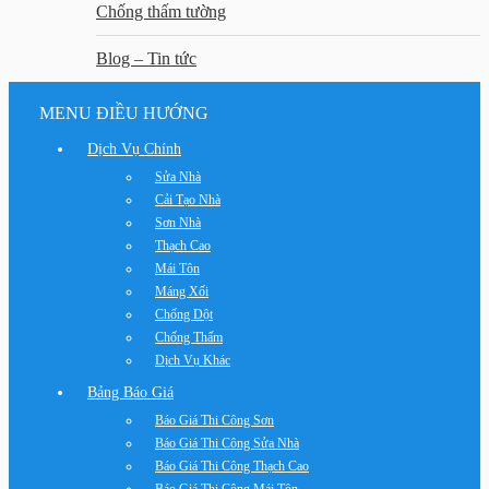
Chống thấm tường
Blog – Tin tức
MENU ĐIỀU HƯỚNG
Dịch Vụ Chính
Sửa Nhà
Cải Tạo Nhà
Sơn Nhà
Thạch Cao
Mái Tôn
Máng Xối
Chống Dột
Chống Thấm
Dịch Vụ Khác
Bảng Báo Giá
Báo Giá Thi Công Sơn
Báo Giá Thi Công Sửa Nhà
Báo Giá Thi Công Thạch Cao