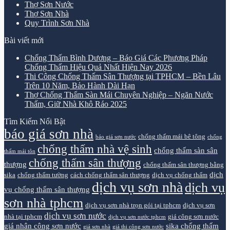
Thợ Sơn Nước
Thợ Sơn Nhà
Quy Trình Sơn Nhà
Bài viết mới
Chống Thấm Bình Dương – Báo Giá Các Phương Pháp
Chống Thấm Hiệu Quả Nhất Hiện Nay 2026
Thi Công Chống Thấm Sân Thượng tại TPHCM – Bền Lâu
Trên 10 Năm, Bảo Hành Dài Hạn
Thợ Chống Thấm Sàn Mái Chuyên Nghiệp – Ngăn Nước
Thấm, Giữ Nhà Khô Ráo 2025
Tìm Kiếm Nổi Bật
báo giá sơn nhà
chống thấm mái bê tông
báo giá sơn nước
chống
chống thấm nhà vệ sinh
chống thấm sàn sân
thấm mái tôn
chống thấm sân thượng
thượng
chống thấm sân thượng bằng
dịch
sika
chống thấm tường
cách chống thấm sân thượng
dịch vụ chống thấm
dịch vụ sơn nhà
dịch vụ
vụ chống thấm sân thượng
sơn nhà tphcm
dịch vụ sơn nhà trọn gói tại tphcm
dịch vụ sơn
dịch vụ sơn nước
nhà tại tphcm
giá công sơn nước
dịch vụ sơn nước tphcm
giá nhân công sơn nước
sika chống thấm
giá sơn nhà
giá thi công sơn nước