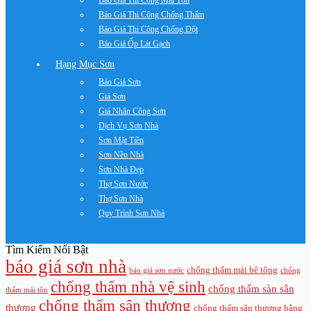
Báo Giá Thi Công Mái Tôn
Báo Giá Thi Công Chống Thấm
Báo Giá Thi Công Chống Dột
Báo Giá Ốp Lát Gạch
Hạng Mục Sơn
Báo Giá Sơn
Giá Sơn
Giá Nhân Công Sơn
Dịch Vụ Sơn Nhà
Sơn Mặt Tiền
Sơn Nền Nhà
Sơn Nhà Đẹp
Thợ Sơn Nước
Thợ Sơn Nhà
Quy Trình Sơn Nhà
Tìm Kiếm Nổi Bật
báo giá sơn nhà
chống thấm mái bê tông
báo giá sơn nước
chống
chống thấm nhà vệ sinh
chống thấm sàn sân
thấm mái tôn
chống thấm sân thượng
thượng
chống thấm sân thượng bằng