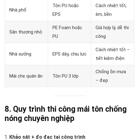
Tôn PU hoặc
Cách nhiệt tốt,
Nhà phố
EPS
êm, bền
PE Foam hoặc
Giá hợp lý, dễ thi
Sân thượng nhỏ
PU
công
Cách nhiệt tốt –
Nhà xưởng
EPS dày, chịu lực
tiết kiệm điện
Chống ồn mưa
Mái che quán ăn
Tôn PU 3 lớp
– đẹp
8. Quy trình thi công mái tôn chống
nóng chuyên nghiệp
Khảo sát + đo đạc tại công trình