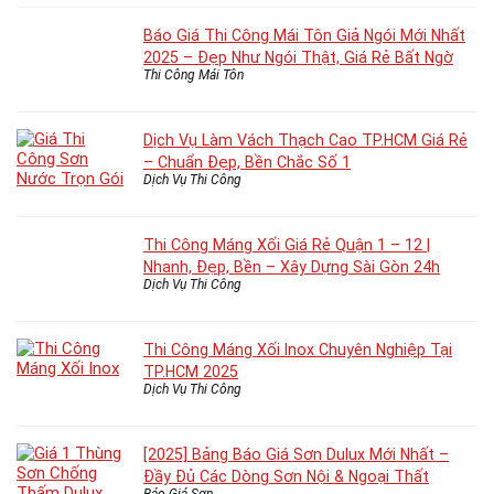
Báo Giá Thi Công Mái Tôn Giả Ngói Mới Nhất
2025 – Đẹp Như Ngói Thật, Giá Rẻ Bất Ngờ
Thi Công Mái Tôn
Dịch Vụ Làm Vách Thạch Cao TP.HCM Giá Rẻ
– Chuẩn Đẹp, Bền Chắc Số 1
Dịch Vụ Thi Công
Thi Công Máng Xối Giá Rẻ Quận 1 – 12 |
Nhanh, Đẹp, Bền – Xây Dựng Sài Gòn 24h
Dịch Vụ Thi Công
Thi Công Máng Xối Inox Chuyên Nghiệp Tại
TP.HCM 2025
Dịch Vụ Thi Công
[2025] Bảng Báo Giá Sơn Dulux Mới Nhất –
Đầy Đủ Các Dòng Sơn Nội & Ngoại Thất