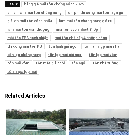
TAGS:
bảng giá mái tôn chống nóng 2025
chi phí làm mái tôn chống nóng
chi phí thi công mái tôn trọn gói
giá lợp mái tôn cách nhiệt
làm mái tôn chống nóng giá rẻ
làm mái tôn sân thượng
mái tôn cách nhiệt 3 lớp
mái tôn EPS cách nhiệt
mái tôn nhà cấp 4 chống nóng
thi công mái tôn PU
tôn lạnh giả ngói
tôn lạnh lợp mái nhà
tôn lợp chống nóng
tôn lợp mái giả ngói
tôn lợp mái vòm
tôn mái vòm
tôn mát giả ngói
tôn ngói
tôn nhà xưởng
tôn nhựa lợp mái
Related Articles