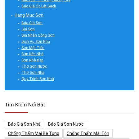
Báo Giá Thi Công Chống Dột
Báo Giá Ốp Lát Gạch
Hạng Mục Sơn
Báo Giá Sơn
Giá Sơn
Giá Nhân Công Sơn
Dịch Vụ Sơn Nhà
Sơn Mặt Tiền
Sơn Nền Nhà
Sơn Nhà Đẹp
Thợ Sơn Nước
Thợ Sơn Nhà
Quy Trình Sơn Nhà
Tìm Kiếm Nổi Bật
Báo Giá Sơn Nhà
Báo Giá Sơn Nước
Chống Thấm Mái Bê Tông
Chống Thấm Mái Tôn