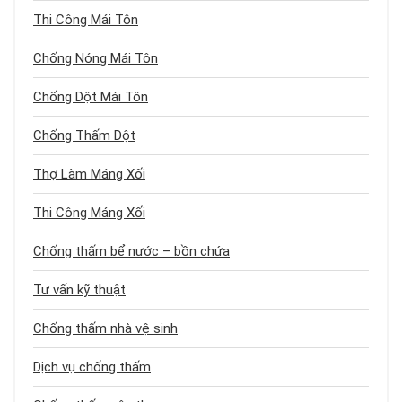
Thi Công Mái Tôn
Chống Nóng Mái Tôn
Chống Dột Mái Tôn
Chống Thấm Dột
Thợ Làm Máng Xối
Thi Công Máng Xối
Chống thấm bể nước – bồn chứa
Tư vấn kỹ thuật
Chống thấm nhà vệ sinh
Dịch vụ chống thấm