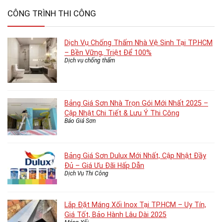
CÔNG TRÌNH THI CÔNG
Dịch Vụ Chống Thấm Nhà Vệ Sinh Tại TP.HCM
– Bền Vững, Triệt Để 100%
Dịch vụ chống thấm
Bảng Giá Sơn Nhà Trọn Gói Mới Nhất 2025 –
Cập Nhật Chi Tiết & Lưu Ý Thi Công
Báo Giá Sơn
Bảng Giá Sơn Dulux Mới Nhất, Cập Nhật Đầy
Đủ – Giá Ưu Đãi Hấp Dẫn
Dịch Vụ Thi Công
Lắp Đặt Máng Xối Inox Tại TP.HCM – Uy Tín,
Giá Tốt, Bảo Hành Lâu Dài 2025