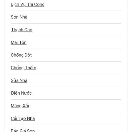
Dịch Vụ Thi Công
Sơn Nhà
Thạch Cao
Mái Tôn
Chống Dột
Chống Thấm
Sửa Nhà
Điện Nước
Máng Xối
Cải Tạo Nhà
Báo Giá Sơn