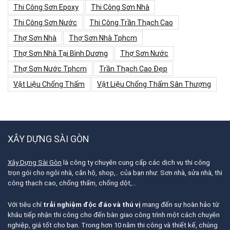
Thi Công Sơn Epoxy
Thi Công Sơn Nhà
Thi Công Sơn Nước
Thi Công Trần Thạch Cao
Thợ Sơn Nhà
Thợ Sơn Nhà Tphcm
Thợ Sơn Nhà Tại Bình Dương
Thợ Sơn Nước
Thợ Sơn Nước Tphcm
Trần Thạch Cao Đẹp
Vật Liệu Chống Thấm
Vật Liệu Chống Thấm Sân Thượng
XÂY DỰNG SÀI GÒN
Xây Dựng Sài Gòn
là công ty chuyên cung cấp các dịch vụ thi công
trọn gói cho ngôi nhà, căn hộ, shop,.. của bạn như: Sơn nhà, sửa nhà, thi
công thạch cao, chống thấm, chống dột,…
Với tiêu chí
trải nghiệm độc đáo và thú vị
mang đến sự hoàn hảo từ
khâu tiếp nhận thi công cho đến bàn giao công trình một cách chuyên
nghiệp, giá tốt cho bạn. Trong hơn 10 năm thi công và thiết kế, chúng