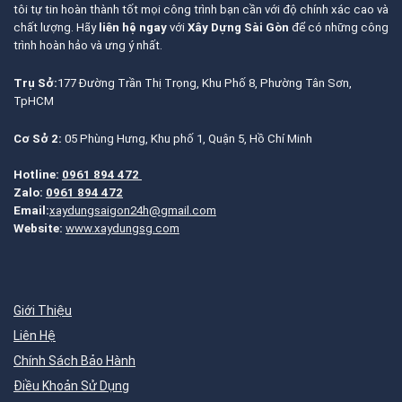
tôi tự tin hoàn thành tốt mọi công trình bạn cần với độ chính xác cao và
chất lượng. Hãy
liên hệ ngay
với
Xây Dựng Sài Gòn
để có những công
trình hoàn hảo và ưng ý nhất.
Trụ Sở:
177 Đường Trần Thị Trọng, Khu Phố 8, Phường Tân Sơn,
TpHCM
Cơ Sở 2:
05 Phùng Hưng, Khu phố 1, Quận 5, Hồ Chí Minh
Hotline:
0961 894 472
Zalo:
0961 894 472
Email:
xaydungsaigon24h@gmail.com
Website:
www.xaydungsg.com
Giới Thiệu
Liên Hệ
Chính Sách Bảo Hành
Điều Khoản Sử Dụng