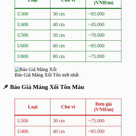
(VNĐ/m)
U300
30 cm
~85.000
U400
40 cm
~45.000
U500
50 cm
~70.000
U600
60 cm
~85.000
U800
80 cm
~75.000
Báo Giá Máng Xối Tôn mới nhất
📌
Báo Giá Máng Xối
Tôn Màu
Đơn giá
Loại
Chu vi
(VNĐ/m)
U300
30 cm
~75.000
U400
40 cm
~85.000