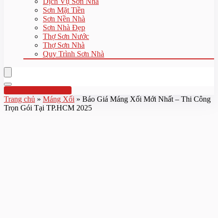
Dịch Vụ Sơn Nhà
Sơn Mặt Tiền
Sơn Nền Nhà
Sơn Nhà Đẹp
Thợ Sơn Nước
Thợ Sơn Nhà
Quy Trình Sơn Nhà
Hotline:0961 894 472
Trang chủ
»
Máng Xối
»
Báo Giá Máng Xối Mới Nhất – Thi Công
Trọn Gói Tại TP.HCM 2025