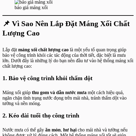
báo giá máng xối
📌
Vì Sao Nên Lắp Đặt Máng Xối Chất
Lượng Cao
Lắp đặt
máng xối chất lượng cao
là một yếu tố quan trọng giúp
bảo vệ công trình khỏi các tác động của thời tiết, đặc biệt là mưa
lớn. Dưới đây là những lý do bạn nên đầu tư vào hệ thống máng xối
chất lượng cao:
1. Bảo vệ công trình khỏi thấm dột
Máng xối giúp
thu gom và dẫn nước mưa
một cách hiệu quả,
ngăn chặn tình trạng nước đọng trên mái nhà, tránh thấm dột vào
tường và nền móng.
2. Kéo dài tuổi thọ công trình
Nước mưa có thể gây
ăn mòn
,
hư hại
cho mái nhà và tường nếu
không được xử lý đúng cách. Một hệ thống máng xối tốt sẽ giúp