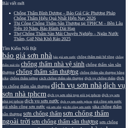
Bài viết mới
Chống Thấm Bình Dương – Báo Giá Các Phương Pháp
Chống Thấm Hiệu Quả Nhất Hiện Nay 2026
Thi Công Chống Thấm Sân Thượng tại TPHCM – Bền Lâu
Trên 10 Năm, Bảo Hành Dài Hạn
Thợ Chống Thấm Sàn Mái Chuyên Nghiệp – Ngăn Nước
Thấm, Giữ Nhà Khô Ráo 2025
Tìm Kiếm Nổi Bật
báo giá sơn nhà
chống thấm mái bê tông
báo giá sơn nước
chống
chống thấm nhà vệ sinh
chống thấm sàn sân
thấm mái tôn
chống thấm sân thượng
thượng
chống thấm sân thượng bằng
dịch
sika
chống thấm tường
cách chống thấm sân thượng
dịch vụ chống thấm
dịch vụ sơn nhà
dịch vụ
vụ chống thấm sân thượng
sơn nhà tphcm
dịch vụ sơn nhà trọn gói tại tphcm
dịch vụ sơn
dịch vụ sơn nước
nhà tại tphcm
giá công sơn nước
dịch vụ sơn nước tphcm
giá nhân công sơn nước
sika chống thấm
giá sơn nhà
giá thi công sơn nước
sơn chống thấm
sơn chống thấm
sân thượng
ngoài trời
sơn chống thấm sân thượng
sơn chống