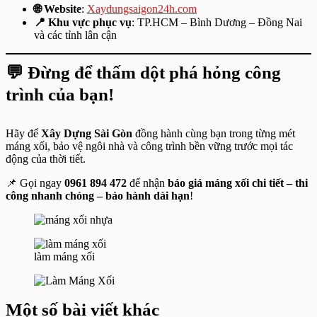
🌐 Website
:
Xaydungsaigon24h.com
📍 Khu vực phục vụ
: TP.HCM – Bình Dương – Đồng Nai
và các tỉnh lân cận
💬
Đừng để thấm dột phá hỏng công
trình của bạn!
Hãy để
Xây Dựng Sài Gòn
đồng hành cùng bạn trong từng mét
máng xối, bảo vệ ngôi nhà và công trình bền vững trước mọi tác
động của thời tiết.
📌 Gọi ngay
0961 894 472
để nhận
báo giá máng xối chi tiết – thi
công nhanh chóng – bảo hành dài hạn
!
làm máng xối
Một số bài viết khác