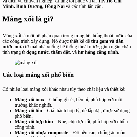
và dịch vụ chuyên nghiệp. Chúng tôi phục vụ tại
TP. Hồ Chí
Minh, Bình Dương, Đồng Nai
và các tỉnh lân cận.
Máng xối là gì?
Máng xối là một bộ phận quan trọng trong hệ thống thoát nước của
các công trình xây dựng. Nó được thiết kế để
thu gom và dẫn
nước mưa
từ mái nhà xuống hệ thống thoát nước, giúp ngăn chặn
tình trạng
ứ đọng nước
,
thấm dột
, và
hư hỏng công trình
.
Các loại máng xối phổ biến
Có nhiều loại máng xối khác nhau tùy theo chất liệu và thiết kế:
Máng xối inox
– Chống gỉ sét, bền bỉ, phù hợp với môi
trường khắc nghiệt.
Máng xối tôn
– Giá thành hợp lý, dễ lắp đặt, được sử dụng
phổ biến.
Máng xối hợp kim
– Nhẹ, chịu lực tốt, phù hợp với nhiều
công trình.
Máng xối nhựa composite
– Độ bền cao, chống ăn mòn