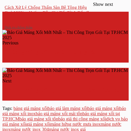
Show next
Cách Xử Lý Chống Thấm Sàn Bê Tông Hiệu
Quả 100% – Hướng Dẫn Chi Tiết Từ A Đến Z
Dịch vụ chống thấm
Previous
Thi Công Máng Xối Inox Chuyên Nghiệp Tại TP.HCM
2025
Next
Thợ Làm Máng Xối Uy Tín Tại TP.HCM - O961 894
472
Tags:
bảng giá máng xối
báo giá làm máng xối
báo giá máng xối
báo
giá máng xối inox
báo giá máng xối mái tôn
báo giá máng xối tại
TP.HCM
báo giá máng xối tôn
báo giá thi công máng xối
dịch vụ báo
giá máng xối
giá máng xối
máng hứng nước mưa inox
máng nước
inox
máng nước inox 304
máng nước inox giá