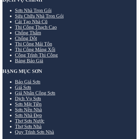
Sơn Nhà Trọn Gói
Sửa Chữa Nhà Trọn Gói
Cải Tạo Nhà Cũ
Thi Công Thạch Cao
Chống Thấm
Chống Dột
Thi Công Mái Tôn
Thi Công Máng Xối
Công Trình Thi Công
Bảng Báo Giá
HẠNG MỤC SƠN
Báo Giá Sơn
Giá Sơn
Giá Nhân Công Sơn
Dịch Vụ Sơn
Sơn Mặt Tiền
Sơn Nền Nhà
Sơn Nhà Đẹp
Thợ Sơn Nước
Thợ Sơn Nhà
Quy Trình Sơn Nhà