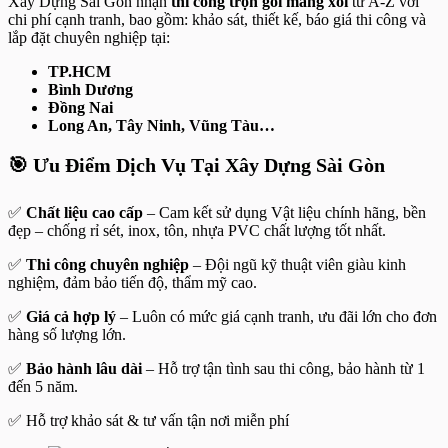
Xây Dựng Sài Gòn nhận
thi công trọn gói máng xối
từ A-Z với
chi phí cạnh tranh, bao gồm: khảo sát, thiết kế, báo giá thi công và
lắp đặt chuyên nghiệp tại:
TP.HCM
Bình Dương
Đồng Nai
Long An, Tây Ninh, Vũng Tàu…
🎯 Ưu Điểm Dịch Vụ Tại Xây Dựng Sài Gòn
✅
Chất liệu cao cấp
– Cam kết sử dụng Vật liệu chính hãng, bền
đẹp – chống rỉ sét, inox, tôn, nhựa PVC chất lượng tốt nhất.
✅
Thi công chuyên nghiệp
– Đội ngũ kỹ thuật viên giàu kinh
nghiệm, đảm bảo tiến độ, thẩm mỹ cao.
✅
Giá cả hợp lý
– Luôn có mức giá cạnh tranh, ưu đãi lớn cho đơn
hàng số lượng lớn.
✅
Bảo hành lâu dài
– Hỗ trợ tận tình sau thi công, bảo hành từ 1
đến 5 năm.
✅ Hỗ trợ khảo sát & tư vấn tận nơi miễn phí