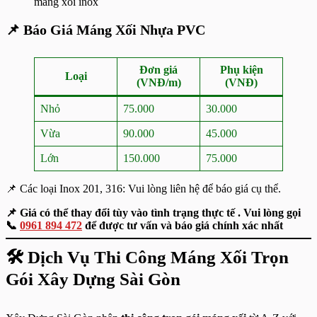
máng xối inox
📌
Báo Giá Máng Xối
Nhựa PVC
Đơn giá
Phụ kiện
Loại
(VNĐ/m)
(VNĐ)
Nhỏ
75.000
30.000
Vừa
90.000
45.000
Lớn
150.000
75.000
📌 Các loại Inox 201, 316: Vui lòng liên hệ để báo giá cụ thể.
📌 Giá có thể thay đổi tùy vào tình trạng thực tế . Vui lòng gọi
📞
0961 894 472
để được tư vấn và báo giá chính xác nhất
🛠️
Dịch Vụ Thi Công Máng Xối Trọn
Gói Xây Dựng Sài Gòn