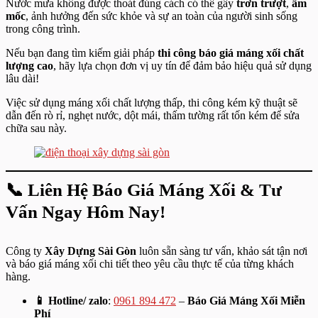
Nước mưa không được thoát đúng cách có thể gây
trơn trượt
,
ẩm
mốc
, ảnh hưởng đến sức khỏe và sự an toàn của người sinh sống
trong công trình.
Nếu bạn đang tìm kiếm giải pháp
thi công báo giá máng xối chất
lượng cao
, hãy lựa chọn đơn vị uy tín để đảm bảo hiệu quả sử dụng
lâu dài!
Việc sử dụng máng xối chất lượng thấp, thi công kém kỹ thuật sẽ
dẫn đến rò rỉ, nghẹt nước, dột mái, thấm tường rất tốn kém để sửa
chữa sau này.
📞
Liên Hệ
Báo Giá Máng Xối
& Tư
Vấn Ngay Hôm Nay!
Công ty
Xây Dựng Sài Gòn
luôn sẵn sàng tư vấn, khảo sát tận nơi
và báo giá máng xối chi tiết theo yêu cầu thực tế của từng khách
hàng.
📱 Hotline/ zalo
:
0961 894 472
–
Báo Giá Máng Xối
Miễn
Phí