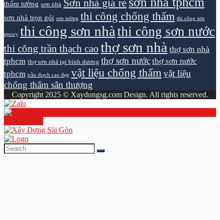
sơn nhà tphcm
Sơn nhà giá rẻ
thấm tường
sơn nhà
thi công chống thấm
sơn nhà trọn gói
sơn tường
thi công sơn
thi công sơn nhà
thi công sơn nước
epoxy
thợ sơn nhà
thi công trần thạch cao
thợ sơn nhà
thợ sơn nước
tphcm
thợ sơn nước
thợ sơn nhà tại bình dương
vật liệu chống thấm
vật liệu
tphcm
trần thạch cao đẹp
chống thấm sân thượng
Copyright 2025 © Xaydungsg.com Design. All rights reserved.
0961894472