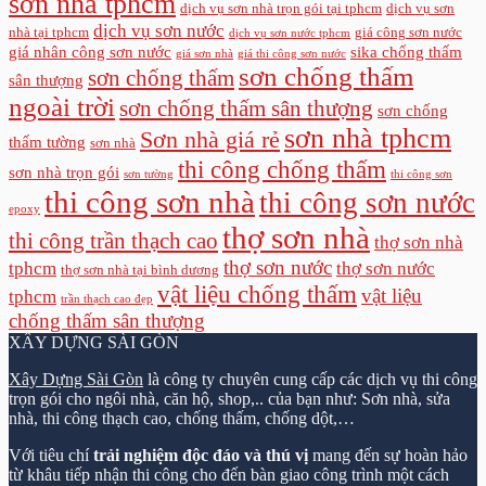
sơn nhà tphcm
dịch vụ sơn nhà trọn gói tại tphcm
dịch vụ sơn
dịch vụ sơn nước
nhà tại tphcm
giá công sơn nước
dịch vụ sơn nước tphcm
giá nhân công sơn nước
sika chống thấm
giá sơn nhà
giá thi công sơn nước
sơn chống thấm
sơn chống thấm
sân thượng
ngoài trời
sơn chống thấm sân thượng
sơn chống
sơn nhà tphcm
Sơn nhà giá rẻ
thấm tường
sơn nhà
thi công chống thấm
sơn nhà trọn gói
sơn tường
thi công sơn
thi công sơn nhà
thi công sơn nước
epoxy
thợ sơn nhà
thi công trần thạch cao
thợ sơn nhà
thợ sơn nước
tphcm
thợ sơn nước
thợ sơn nhà tại bình dương
vật liệu chống thấm
vật liệu
tphcm
trần thạch cao đẹp
chống thấm sân thượng
XÂY DỰNG SÀI GÒN
Xây Dựng Sài Gòn
là công ty chuyên cung cấp các dịch vụ thi công
trọn gói cho ngôi nhà, căn hộ, shop,.. của bạn như: Sơn nhà, sửa
nhà, thi công thạch cao, chống thấm, chống dột,…
Với tiêu chí
trải nghiệm độc đáo và thú vị
mang đến sự hoàn hảo
từ khâu tiếp nhận thi công cho đến bàn giao công trình một cách