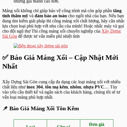
nhưng giá thành cao hơn.
Máng xối không chỉ giúp bảo vệ công trình mà còn góp phần
tăng
tính thẩm mỹ
và
đảm bảo an toàn
cho ngôi nhà của bạn. Nếu bạn
đang tìm kiếm giải pháp thi công máng xối chất lượng, hãy cân nhắc
lựa chọn loại phù hợp với nhu cầu của mình! Hoặc nhấc máy và gọi
cho đội ngũ thợ Thi công máng xối chuyên nghiệp của
Xây Dựng
Sài Gòn
để được tư vấn miễn phí nhiệt tình
✅
Báo Giá Máng Xối – Cập Nhật Mới
Nhất
Xây Dựng Sài Gòn cung cấp đa dạng các loại máng xối với nhiều
chất liệu như
inox 304
,
tôn mạ kẽm
,
nhôm
,
nhựa PVC
… Tùy
vào yêu cầu thiết kế và ngân sách của khách hàng, chúng tôi sẽ tư
vấn loại máng phù hợp nhất.
📌
Báo Giá Máng Xối
Tôn Kẽm
Đơn giá
Loại
Chu vi