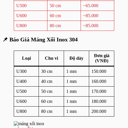
U500
50 cm
~65.000
U600
60 cm
~85.000
U800
80 cm
~85.000
📌
Báo Giá Máng Xối
Inox 304
Đơn giá
Loại
Chu vi
Độ dày
(VNĐ)
U300
30 cm
1 mm
150.000
U400
40 cm
1 mm
160.000
U500
50 cm
1 mm
170.000
U600
60 cm
1 mm
180.000
U800
80 cm
1 mm
200.000