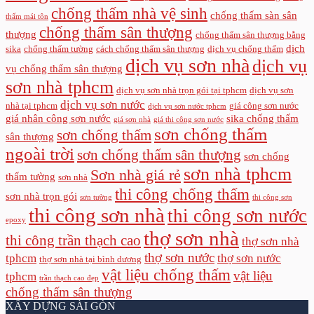
chống thấm nhà vệ sinh
chống thấm sàn sân
thấm mái tôn
chống thấm sân thượng
thượng
chống thấm sân thượng bằng
dịch
sika
chống thấm tường
cách chống thấm sân thượng
dịch vụ chống thấm
dịch vụ sơn nhà
dịch vụ
vụ chống thấm sân thượng
sơn nhà tphcm
dịch vụ sơn nhà trọn gói tại tphcm
dịch vụ sơn
dịch vụ sơn nước
nhà tại tphcm
giá công sơn nước
dịch vụ sơn nước tphcm
giá nhân công sơn nước
sika chống thấm
giá sơn nhà
giá thi công sơn nước
sơn chống thấm
sơn chống thấm
sân thượng
ngoài trời
sơn chống thấm sân thượng
sơn chống
sơn nhà tphcm
Sơn nhà giá rẻ
thấm tường
sơn nhà
thi công chống thấm
sơn nhà trọn gói
sơn tường
thi công sơn
thi công sơn nhà
thi công sơn nước
epoxy
thợ sơn nhà
thi công trần thạch cao
thợ sơn nhà
thợ sơn nước
tphcm
thợ sơn nước
thợ sơn nhà tại bình dương
vật liệu chống thấm
vật liệu
tphcm
trần thạch cao đẹp
chống thấm sân thượng
XÂY DỰNG SÀI GÒN