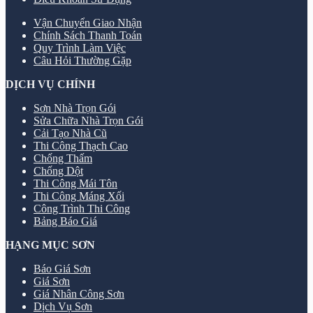
Vận Chuyển Giao Nhận
Chính Sách Thanh Toán
Quy Trình Làm Việc
Câu Hỏi Thường Gặp
DỊCH VỤ CHÍNH
Sơn Nhà Trọn Gói
Sửa Chữa Nhà Trọn Gói
Cải Tạo Nhà Cũ
Thi Công Thạch Cao
Chống Thấm
Chống Dột
Thi Công Mái Tôn
Thi Công Máng Xối
Công Trình Thi Công
Bảng Báo Giá
HẠNG MỤC SƠN
Báo Giá Sơn
Giá Sơn
Giá Nhân Công Sơn
Dịch Vụ Sơn