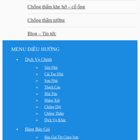
Chống thấm khe hở – cổ ống
Chống thấm tường
Blog – Tin tức
MENU ĐIỀU HƯỚNG
Dịch Vụ Chính
Sửa Nhà
Cải Tạo Nhà
Sơn Nhà
Thạch Cao
Mái Tôn
Máng Xối
Chống Dột
Chống Thấm
Dịch Vụ Khác
Bảng Báo Giá
Báo Giá Thi Công Sơn