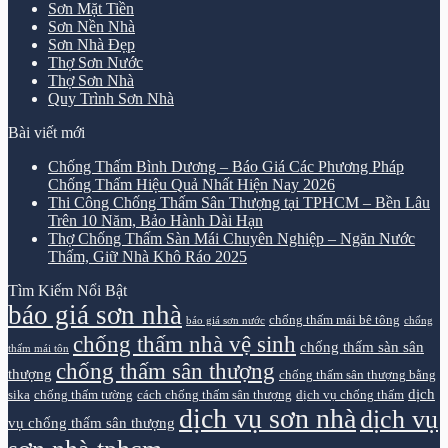
Sơn Mặt Tiền
Sơn Nền Nhà
Sơn Nhà Đẹp
Thợ Sơn Nước
Thợ Sơn Nhà
Quy Trình Sơn Nhà
Bài viết mới
Chống Thấm Bình Dương – Báo Giá Các Phương Pháp
Chống Thấm Hiệu Quả Nhất Hiện Nay 2026
Thi Công Chống Thấm Sân Thượng tại TPHCM – Bền Lâu
Trên 10 Năm, Bảo Hành Dài Hạn
Thợ Chống Thấm Sàn Mái Chuyên Nghiệp – Ngăn Nước
Thấm, Giữ Nhà Khô Ráo 2025
Tìm Kiếm Nổi Bật
báo giá sơn nhà
chống thấm mái bê tông
báo giá sơn nước
chống
chống thấm nhà vệ sinh
chống thấm sàn sân
thấm mái tôn
chống thấm sân thượng
thượng
chống thấm sân thượng bằng
dịch
sika
chống thấm tường
cách chống thấm sân thượng
dịch vụ chống thấm
dịch vụ sơn nhà
dịch vụ
vụ chống thấm sân thượng