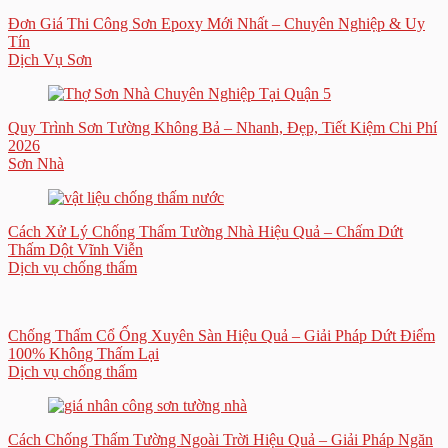
Đơn Giá Thi Công Sơn Epoxy Mới Nhất – Chuyên Nghiệp & Uy
Tín
Dịch Vụ Sơn
Quy Trình Sơn Tường Không Bả – Nhanh, Đẹp, Tiết Kiệm Chi Phí
2026
Sơn Nhà
Cách Xử Lý Chống Thấm Tường Nhà Hiệu Quả – Chấm Dứt
Thấm Dột Vĩnh Viễn
Dịch vụ chống thấm
Chống Thấm Cổ Ống Xuyên Sàn Hiệu Quả – Giải Pháp Dứt Điểm
100% Không Thấm Lại
Dịch vụ chống thấm
Cách Chống Thấm Tường Ngoài Trời Hiệu Quả – Giải Pháp Ngăn