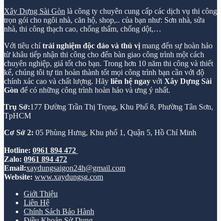
Xây Dựng Sài Gòn
là công ty chuyên cung cấp các dịch vụ thi công
trọn gói cho ngôi nhà, căn hộ, shop,.. của bạn như: Sơn nhà, sửa
nhà, thi công thạch cao, chống thấm, chống dột,…
Với tiêu chí
trải nghiệm độc đáo và thú vị
mang đến sự hoàn hảo
từ khâu tiếp nhận thi công cho đến bàn giao công trình một cách
chuyên nghiệp, giá tốt cho bạn. Trong hơn 10 năm thi công và thiết
kế, chúng tôi tự tin hoàn thành tốt mọi công trình bạn cần với độ
chính xác cao và chất lượng. Hãy
liên hệ ngay
với
Xây Dựng Sài
Gòn
để có những công trình hoàn hảo và ưng ý nhất.
Trụ Sở:
177 Đường Trần Thị Trọng, Khu Phố 8, Phường Tân Sơn,
TpHCM
Cơ Sở 2:
05 Phùng Hưng, Khu phố 1, Quận 5, Hồ Chí Minh
Hotline:
0961 894 472
Zalo:
0961 894 472
Email:
xaydungsaigon24h@gmail.com
Website:
www.xaydungsg.com
Giới Thiệu
Liên Hệ
Chính Sách Bảo Hành
Điều Khoản Sử Dụng