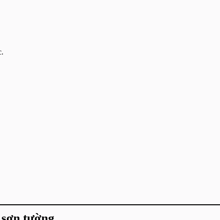
c.
g sơn tường