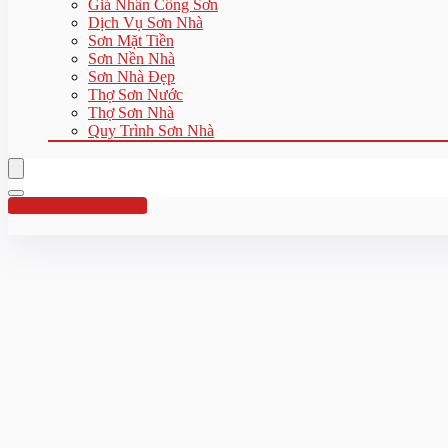
Giá Nhân Công Sơn
Dịch Vụ Sơn Nhà
Sơn Mặt Tiền
Sơn Nền Nhà
Sơn Nhà Đẹp
Thợ Sơn Nước
Thợ Sơn Nhà
Quy Trình Sơn Nhà
Hotline:0961 894 472