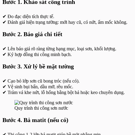
Bước 1. Khảo sát công trình
✔ Đo đạc diện tích thực tế.
✔ Đánh giá hiện trạng tường: mới hay cũ, có nứt, ẩm mốc không.
Bước 2. Báo giá chi tiết
✔ Lên báo giá rõ ràng từng hạng mục, loại sơn, khối lượng.
✔ Ký hợp đồng thi công minh bạch.
Bước 3. Xử lý bề mặt tường
✔ Cạo bỏ lớp sơn cũ bong tróc (nếu có).
✔ Vệ sinh bụi bẩn, dầu mỡ, rêu mốc.
✔ Trám vá khe nứt, lỗ hổng bằng bột bả hoặc keo chuyên dụng.
Quy trình thi công sơn nước
Bước 4. Bả matit (nếu có)
✔ Thi công 1-2 lớp bả matit giúp bề mặt phẳng mịn.