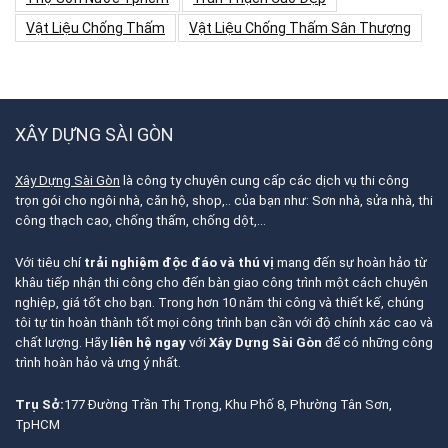
Vật Liệu Chống Thấm
Vật Liệu Chống Thấm Sân Thượng
XÂY DỰNG SÀI GÒN
Xây Dựng Sài Gòn
là công ty chuyên cung cấp các dịch vụ thi công
trọn gói cho ngôi nhà, căn hộ, shop,.. của bạn như: Sơn nhà, sửa nhà, thi
công thạch cao, chống thấm, chống dột,…
Với tiêu chí
trải nghiệm độc đáo và thú vị
mang đến sự hoàn hảo từ
khâu tiếp nhận thi công cho đến bàn giao công trình một cách chuyên
nghiệp, giá tốt cho bạn. Trong hơn 10 năm thi công và thiết kế, chúng
tôi tự tin hoàn thành tốt mọi công trình bạn cần với độ chính xác cao và
chất lượng. Hãy
liên hệ ngay
với
Xây Dựng Sài Gòn
để có những công
trình hoàn hảo và ưng ý nhất.
Trụ Sở:
177 Đường Trần Thị Trọng, Khu Phố 8, Phường Tân Sơn,
TpHCM