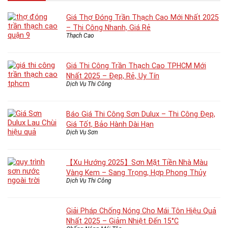
Giá Thợ Đóng Trần Thạch Cao Mới Nhất 2025
– Thi Công Nhanh, Giá Rẻ
Thạch Cao
Giá Thi Công Trần Thạch Cao TPHCM Mới
Nhất 2025 – Đẹp, Rẻ, Uy Tín
Dịch Vụ Thi Công
Báo Giá Thi Công Sơn Dulux – Thi Công Đẹp,
Giá Tốt, Bảo Hành Dài Hạn
Dịch Vụ Sơn
【Xu Hướng 2025】Sơn Mặt Tiền Nhà Màu
Vàng Kem – Sang Trọng, Hợp Phong Thủy
Dịch Vụ Thi Công
Giải Pháp Chống Nóng Cho Mái Tôn Hiệu Quả
Nhất 2025 – Giảm Nhiệt Đến 15°C