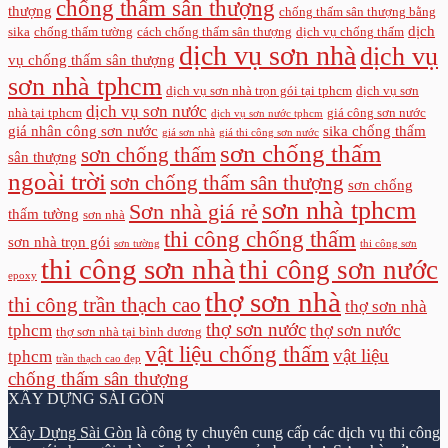
chống thấm sân thượng
thượng
chống thấm sân thượng bằng
dịch
sika
chống thấm tường
cách chống thấm sân thượng
dịch vụ chống thấm
dịch vụ sơn nhà
dịch vụ
vụ chống thấm sân thượng
sơn nhà tphcm
dịch vụ sơn nhà trọn gói tại tphcm
dịch vụ sơn
dịch vụ sơn nước
nhà tại tphcm
giá công sơn nước
dịch vụ sơn nước tphcm
giá nhân công sơn nước
sika chống thấm
giá sơn nhà
giá thi công sơn nước
sơn chống thấm
sơn chống thấm
sân thượng
ngoài trời
sơn chống thấm sân thượng
sơn chống
sơn nhà tphcm
Sơn nhà giá rẻ
thấm tường
sơn nhà
thi công chống thấm
sơn nhà trọn gói
sơn tường
thi công sơn
thi công sơn nhà
thi công sơn nước
epoxy
thợ sơn nhà
thi công trần thạch cao
thợ sơn nhà
thợ sơn nước
tphcm
thợ sơn nước
thợ sơn nhà tại bình dương
vật liệu chống thấm
vật liệu
tphcm
trần thạch cao đẹp
chống thấm sân thượng
XÂY DỰNG SÀI GÒN
Xây Dựng Sài Gòn
là công ty chuyên cung cấp các dịch vụ thi công