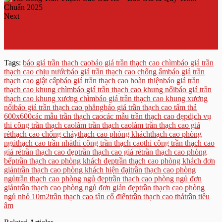
Next
Báo Giá Trần Thạch Cao Trọn Gói 2025 – Đẹp, Rẻ,
Chuẩn Kỹ Thuật
Tags:
báo giá trần thạch cao
báo giá trần thạch cao chìm
báo giá trần
thạch cao chịu nước
báo giá trần thạch cao chống ẩm
báo giá trần
thạch cao giật cấp
báo giá trần thạch cao hoàn thiện
báo giá trần
thạch cao khung chìm
báo giá trần thạch cao khung nổi
báo giá trần
thạch cao khung xương chìm
báo giá trần thạch cao khung xương
nổi
báo giá trần thạch cao phẳng
báo giá trần thạch cao tấm thả
600x600
các mẫu trần thạch cao
các mẫu trần thạch cao đẹp
dịch vụ
thi công trần thạch cao
làm trần thạch cao
làm trần thạch cao giá
rẻ
thạch cao chống cháy
thạch cao phòng khách
thạch cao phòng
ngủ
thạch cao trần nhà
thi công trần thạch cao
thi công trần thạch cao
giá rẻ
trần thạch cao đẹp
trần thạch cao giá rẻ
trần thạch cao phòng
bếp
trần thạch cao phòng khách đẹp
trần thạch cao phòng khách đơn
giản
trần thạch cao phòng khách hiện đại
trần thạch cao phòng
ngủ
trần thạch cao phòng ngủ đẹp
trần thạch cao phòng ngủ đơn
giản
trần thạch cao phòng ngủ đơn giản đẹp
trần thạch cao phòng
ngủ nhỏ 10m2
trần thạch cao tân cổ điển
trần thạch cao thả
trần tiêu
âm