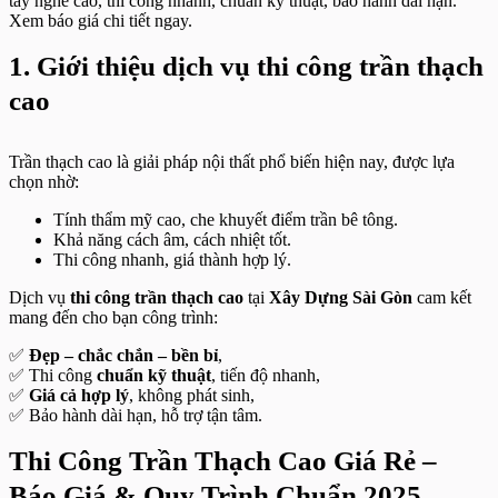
tay nghề cao, thi công nhanh, chuẩn kỹ thuật, bảo hành dài hạn.
Xem báo giá chi tiết ngay.
1. Giới thiệu dịch vụ thi công trần thạch
cao
Trần thạch cao là giải pháp nội thất phổ biến hiện nay, được lựa
chọn nhờ:
Tính thẩm mỹ cao, che khuyết điểm trần bê tông.
Khả năng cách âm, cách nhiệt tốt.
Thi công nhanh, giá thành hợp lý.
Dịch vụ
thi công trần thạch cao
tại
Xây Dựng Sài Gòn
cam kết
mang đến cho bạn công trình:
✅
Đẹp – chắc chắn – bền bỉ
,
✅ Thi công
chuẩn kỹ thuật
, tiến độ nhanh,
✅
Giá cả hợp lý
, không phát sinh,
✅ Bảo hành dài hạn, hỗ trợ tận tâm.
Thi Công Trần Thạch Cao Giá Rẻ –
Báo Giá & Quy Trình Chuẩn 2025