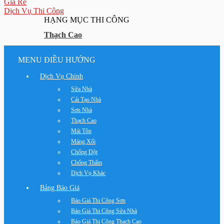
Giá Rẻ
Dịch Vụ Thi Công
HẠNG MỤC THI CÔNG
Thạch Cao
MENU ĐIỀU HƯỚNG
Dịch Vụ Chính
Sửa Nhà
Cải Tạo Nhà
Sơn Nhà
Thạch Cao
Mái Tôn
Máng Xối
Chống Dột
Chống Thấm
Dịch Vụ Khác
Bảng Báo Giá
Báo Giá Thi Công Sơn
Báo Giá Thi Công Sửa Nhà
Báo Giá Thi Công Thạch Cao