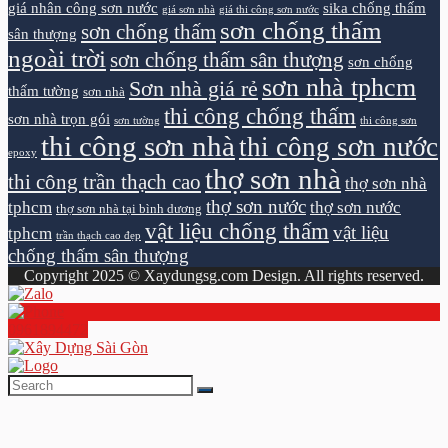
giá nhân công sơn nước
sika chống thấm
giá sơn nhà
giá thi công sơn nước
sơn chống thấm
sơn chống thấm
sân thượng
ngoài trời
sơn chống thấm sân thượng
sơn chống
sơn nhà tphcm
Sơn nhà giá rẻ
thấm tường
sơn nhà
thi công chống thấm
sơn nhà trọn gói
sơn tường
thi công sơn
thi công sơn nhà
thi công sơn nước
epoxy
thợ sơn nhà
thi công trần thạch cao
thợ sơn nhà
thợ sơn nước
tphcm
thợ sơn nước
thợ sơn nhà tại bình dương
vật liệu chống thấm
vật liệu
tphcm
trần thạch cao đẹp
chống thấm sân thượng
Copyright 2025 © Xaydungsg.com Design. All rights reserved.
0961894472