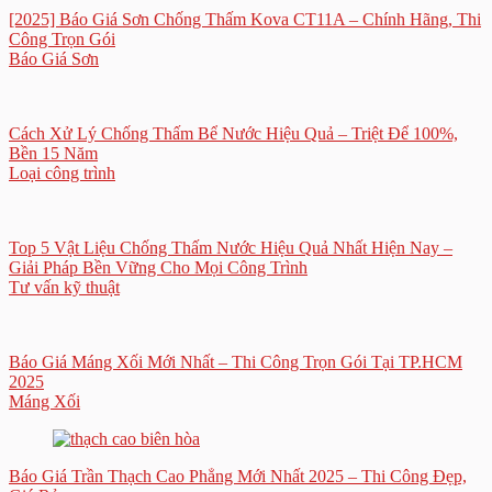
[2025] Báo Giá Sơn Chống Thấm Kova CT11A – Chính Hãng, Thi
Công Trọn Gói
Báo Giá Sơn
Cách Xử Lý Chống Thấm Bể Nước Hiệu Quả – Triệt Để 100%,
Bền 15 Năm
Loại công trình
Top 5 Vật Liệu Chống Thấm Nước Hiệu Quả Nhất Hiện Nay –
Giải Pháp Bền Vững Cho Mọi Công Trình
Tư vấn kỹ thuật
Báo Giá Máng Xối Mới Nhất – Thi Công Trọn Gói Tại TP.HCM
2025
Máng Xối
Báo Giá Trần Thạch Cao Phẳng Mới Nhất 2025 – Thi Công Đẹp,