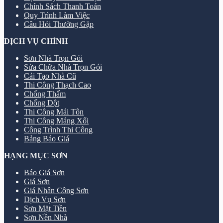
Chính Sách Thanh Toán
Quy Trình Làm Việc
Câu Hỏi Thường Gặp
DỊCH VỤ CHÍNH
Sơn Nhà Trọn Gói
Sửa Chữa Nhà Trọn Gói
Cải Tạo Nhà Cũ
Thi Công Thạch Cao
Chống Thấm
Chống Dột
Thi Công Mái Tôn
Thi Công Máng Xối
Công Trình Thi Công
Bảng Báo Giá
HẠNG MỤC SƠN
Báo Giá Sơn
Giá Sơn
Giá Nhân Công Sơn
Dịch Vụ Sơn
Sơn Mặt Tiền
Sơn Nền Nhà