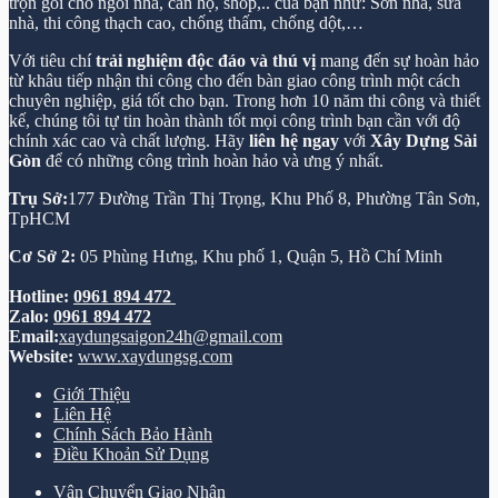
trọn gói cho ngôi nhà, căn hộ, shop,.. của bạn như: Sơn nhà, sửa
nhà, thi công thạch cao, chống thấm, chống dột,…
Với tiêu chí
trải nghiệm độc đáo và thú vị
mang đến sự hoàn hảo
từ khâu tiếp nhận thi công cho đến bàn giao công trình một cách
chuyên nghiệp, giá tốt cho bạn. Trong hơn 10 năm thi công và thiết
kế, chúng tôi tự tin hoàn thành tốt mọi công trình bạn cần với độ
chính xác cao và chất lượng. Hãy
liên hệ ngay
với
Xây Dựng Sài
Gòn
để có những công trình hoàn hảo và ưng ý nhất.
Trụ Sở:
177 Đường Trần Thị Trọng, Khu Phố 8, Phường Tân Sơn,
TpHCM
Cơ Sở 2:
05 Phùng Hưng, Khu phố 1, Quận 5, Hồ Chí Minh
Hotline:
0961 894 472
Zalo:
0961 894 472
Email:
xaydungsaigon24h@gmail.com
Website:
www.xaydungsg.com
Giới Thiệu
Liên Hệ
Chính Sách Bảo Hành
Điều Khoản Sử Dụng
Vận Chuyển Giao Nhận