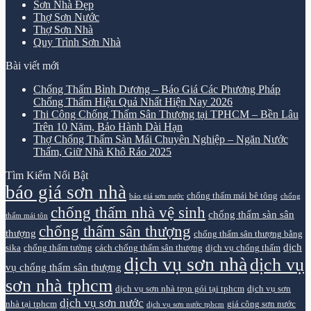
Sơn Nhà Đẹp
Thợ Sơn Nước
Thợ Sơn Nhà
Quy Trình Sơn Nhà
Bài viết mới
Chống Thấm Bình Dương – Báo Giá Các Phương Pháp
Chống Thấm Hiệu Quả Nhất Hiện Nay 2026
Thi Công Chống Thấm Sân Thượng tại TPHCM – Bền Lâu
Trên 10 Năm, Bảo Hành Dài Hạn
Thợ Chống Thấm Sàn Mái Chuyên Nghiệp – Ngăn Nước
Thấm, Giữ Nhà Khô Ráo 2025
Tìm Kiếm Nổi Bật
báo giá sơn nhà
chống thấm mái bê tông
báo giá sơn nước
chống
chống thấm nhà vệ sinh
chống thấm sàn sân
thấm mái tôn
chống thấm sân thượng
thượng
chống thấm sân thượng bằng
dịch
sika
chống thấm tường
cách chống thấm sân thượng
dịch vụ chống thấm
dịch vụ sơn nhà
dịch vụ
vụ chống thấm sân thượng
sơn nhà tphcm
dịch vụ sơn nhà trọn gói tại tphcm
dịch vụ sơn
dịch vụ sơn nước
nhà tại tphcm
giá công sơn nước
dịch vụ sơn nước tphcm