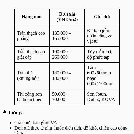
Đơn giá
Hạng mục
Ghi chú
(VNĐ/m2)
Đã bao gồm
Trần thạch cao
135.000 –
nhân công &
phẳng
165.000
vật tư
Trần thạch cao
190.000 –
Tùy mẫu mã,
giật cấp
260.000
độ phức tạp
Tấm
Trần thả
140.000 –
600x600mm
(khung nổi)
180.000
hoặc
600x1200mm
Thi công sơn
50.000 –
Sơn Jotun,
bả hoàn thiện
70.000
Dulux, KOVA
🔔
Lưu ý:
Giá chưa bao gồm VAT.
Đơn giá thực tế phụ thuộc diện tích, độ khó, chiều cao công
trình.