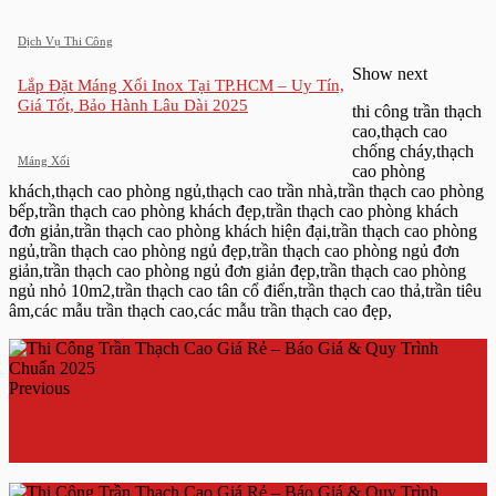
Dịch Vụ Thi Công
Show next
Lắp Đặt Máng Xối Inox Tại TP.HCM – Uy Tín,
Giá Tốt, Bảo Hành Lâu Dài 2025
thi công trần thạch
cao,thạch cao
chống cháy,thạch
Máng Xối
cao phòng
khách,thạch cao phòng ngủ,thạch cao trần nhà,trần thạch cao phòng
bếp,trần thạch cao phòng khách đẹp,trần thạch cao phòng khách
đơn giản,trần thạch cao phòng khách hiện đại,trần thạch cao phòng
ngủ,trần thạch cao phòng ngủ đẹp,trần thạch cao phòng ngủ đơn
giản,trần thạch cao phòng ngủ đơn giản đẹp,trần thạch cao phòng
ngủ nhỏ 10m2,trần thạch cao tân cổ điển,trần thạch cao thả,trần tiêu
âm,các mẫu trần thạch cao,các mẫu trần thạch cao đẹp,
Previous
Giá Thi Công Trần Thạch Cao Tại TPHCM – Chuyên
Nghiệp, Giá Rẻ, Đẹp Chuẩn Kỹ Thuật 2025