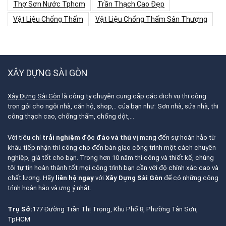
Thợ Sơn Nước Tphcm
Trần Thạch Cao Đẹp
Vật Liệu Chống Thấm
Vật Liệu Chống Thấm Sân Thượng
XÂY DỰNG SÀI GÒN
Xây Dựng Sài Gòn
là công ty chuyên cung cấp các dịch vụ thi công
trọn gói cho ngôi nhà, căn hộ, shop,.. của bạn như: Sơn nhà, sửa nhà, thi
công thạch cao, chống thấm, chống dột,…
Với tiêu chí
trải nghiệm độc đáo và thú vị
mang đến sự hoàn hảo từ
khâu tiếp nhận thi công cho đến bàn giao công trình một cách chuyên
nghiệp, giá tốt cho bạn. Trong hơn 10 năm thi công và thiết kế, chúng
tôi tự tin hoàn thành tốt mọi công trình bạn cần với độ chính xác cao và
chất lượng. Hãy
liên hệ ngay
với
Xây Dựng Sài Gòn
để có những công
trình hoàn hảo và ưng ý nhất.
Trụ Sở:
177 Đường Trần Thị Trọng, Khu Phố 8, Phường Tân Sơn,
TpHCM