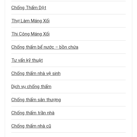
Chống Thấm Dột
Thợ Làm Máng Xối
Thi Công Máng Xối
Chống thấm bể nước – bồn chứa
Tư vấn kỹ thuật
Chống thấm nhà vệ sinh
Dịch vụ chống thấm
Chống thấm sân thượng
Chống thấm trần nhà
Chống thấm nhà cũ