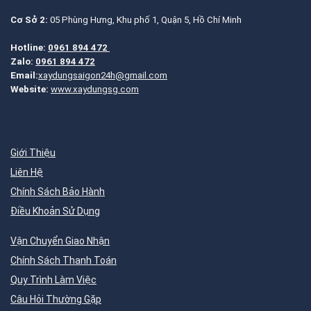
Cơ Sở 2:
05 Phùng Hưng, Khu phố 1, Quận 5, Hồ Chí Minh
Hotline:
0961 894 472
Zalo:
0961 894 472
Email:
xaydungsaigon24h@gmail.com
Website:
www.xaydungsg.com
Giới Thiệu
Liên Hệ
Chính Sách Bảo Hành
Điều Khoản Sử Dụng
Vận Chuyển Giao Nhận
Chính Sách Thanh Toán
Quy Trình Làm Việc
Câu Hỏi Thường Gặp