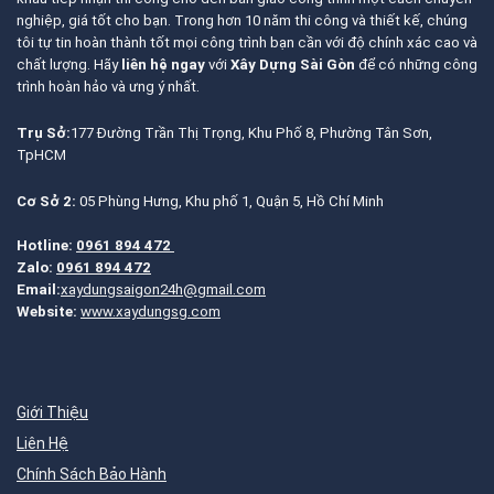
nghiệp, giá tốt cho bạn. Trong hơn 10 năm thi công và thiết kế, chúng
tôi tự tin hoàn thành tốt mọi công trình bạn cần với độ chính xác cao và
chất lượng. Hãy
liên hệ ngay
với
Xây Dựng Sài Gòn
để có những công
trình hoàn hảo và ưng ý nhất.
Trụ Sở:
177 Đường Trần Thị Trọng, Khu Phố 8, Phường Tân Sơn,
TpHCM
Cơ Sở 2:
05 Phùng Hưng, Khu phố 1, Quận 5, Hồ Chí Minh
Hotline:
0961 894 472
Zalo:
0961 894 472
Email:
xaydungsaigon24h@gmail.com
Website:
www.xaydungsg.com
Giới Thiệu
Liên Hệ
Chính Sách Bảo Hành