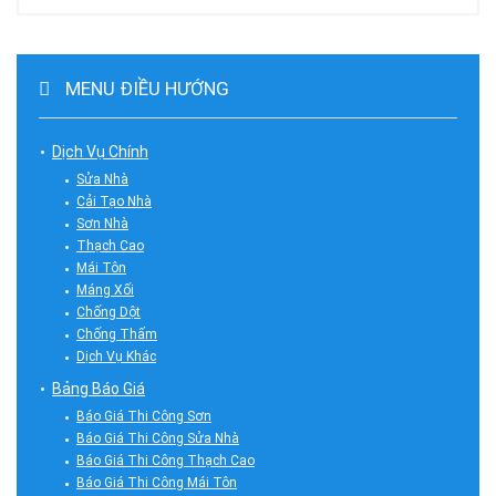
MENU ĐIỀU HƯỚNG
Dịch Vụ Chính
Sửa Nhà
Cải Tạo Nhà
Sơn Nhà
Thạch Cao
Mái Tôn
Máng Xối
Chống Dột
Chống Thấm
Dịch Vụ Khác
Bảng Báo Giá
Báo Giá Thi Công Sơn
Báo Giá Thi Công Sửa Nhà
Báo Giá Thi Công Thạch Cao
Báo Giá Thi Công Mái Tôn