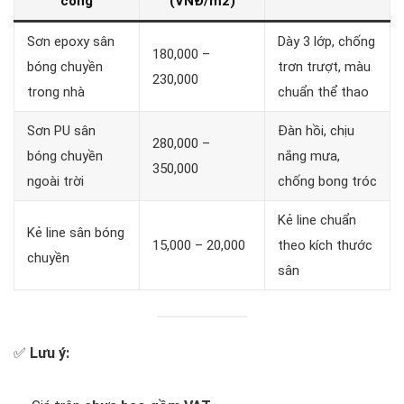
công
(VNĐ/m2)
Sơn epoxy sân
Dày 3 lớp, chống
180,000 –
bóng chuyền
trơn trượt, màu
230,000
trong nhà
chuẩn thể thao
Sơn PU sân
Đàn hồi, chịu
280,000 –
bóng chuyền
nắng mưa,
350,000
ngoài trời
chống bong tróc
Kẻ line chuẩn
Kẻ line sân bóng
15,000 – 20,000
theo kích thước
chuyền
sân
✅
Lưu ý: