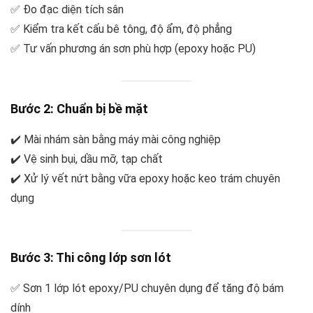
✅ Đo đạc diện tích sân
✅ Kiểm tra kết cấu bê tông, độ ẩm, độ phẳng
✅ Tư vấn phương án sơn phù hợp (epoxy hoặc PU)
Bước 2: Chuẩn bị bề mặt
✔️ Mài nhám sàn bằng máy mài công nghiệp
✔️ Vệ sinh bụi, dầu mỡ, tạp chất
✔️ Xử lý vết nứt bằng vữa epoxy hoặc keo trám chuyên
dụng
Bước 3: Thi công lớp sơn lót
✅ Sơn 1 lớp lót epoxy/PU chuyên dụng để tăng độ bám
dính