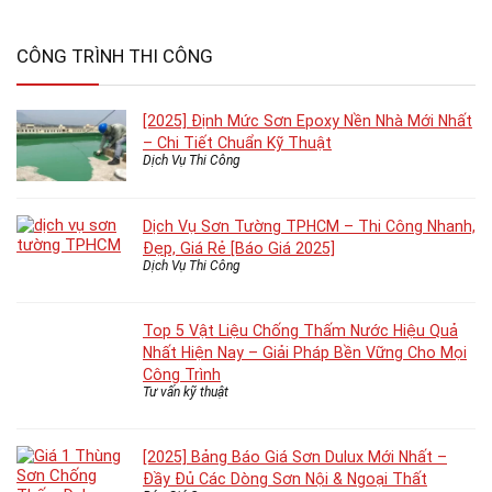
CÔNG TRÌNH THI CÔNG
[2025] Định Mức Sơn Epoxy Nền Nhà Mới Nhất
– Chi Tiết Chuẩn Kỹ Thuật
Dịch Vụ Thi Công
Dịch Vụ Sơn Tường TPHCM – Thi Công Nhanh,
Đẹp, Giá Rẻ [Báo Giá 2025]
Dịch Vụ Thi Công
Top 5 Vật Liệu Chống Thấm Nước Hiệu Quả
Nhất Hiện Nay – Giải Pháp Bền Vững Cho Mọi
Công Trình
Tư vấn kỹ thuật
[2025] Bảng Báo Giá Sơn Dulux Mới Nhất –
Đầy Đủ Các Dòng Sơn Nội & Ngoại Thất