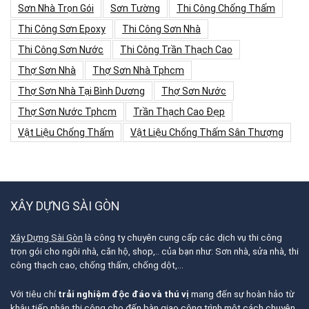
Sơn Nhà Trọn Gói
Sơn Tường
Thi Công Chống Thấm
Thi Công Sơn Epoxy
Thi Công Sơn Nhà
Thi Công Sơn Nước
Thi Công Trần Thạch Cao
Thợ Sơn Nhà
Thợ Sơn Nhà Tphcm
Thợ Sơn Nhà Tại Bình Dương
Thợ Sơn Nước
Thợ Sơn Nước Tphcm
Trần Thạch Cao Đẹp
Vật Liệu Chống Thấm
Vật Liệu Chống Thấm Sân Thượng
XÂY DỰNG SÀI GÒN
Xây Dựng Sài Gòn
là công ty chuyên cung cấp các dịch vụ thi công
trọn gói cho ngôi nhà, căn hộ, shop,.. của bạn như: Sơn nhà, sửa nhà, thi
công thạch cao, chống thấm, chống dột,…
Với tiêu chí
trải nghiệm độc đáo và thú vị
mang đến sự hoàn hảo từ
khâu tiếp nhận thi công cho đến bàn giao công trình một cách chuyên