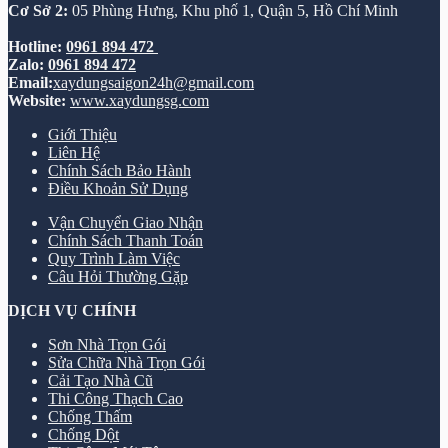
Cơ Sở 2:
05 Phùng Hưng, Khu phố 1, Quận 5, Hồ Chí Minh
Hotline:
0961 894 472
Zalo:
0961 894 472
Email:
xaydungsaigon24h@gmail.com
Website:
www.xaydungsg.com
Giới Thiệu
Liên Hệ
Chính Sách Bảo Hành
Điều Khoản Sử Dụng
Vận Chuyển Giao Nhận
Chính Sách Thanh Toán
Quy Trình Làm Việc
Câu Hỏi Thường Gặp
DỊCH VỤ CHÍNH
Sơn Nhà Trọn Gói
Sửa Chữa Nhà Trọn Gói
Cải Tạo Nhà Cũ
Thi Công Thạch Cao
Chống Thấm
Chống Dột