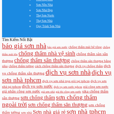
Sơn Nền Nhà
Sơn Nhà Đẹp
Thợ Sơn Nước
Thợ Sơn Nhà
Quy Trình Sơn Nhà
Tìm Kiếm Nổi Bật
báo giá sơn nhà
chống thấm mái bê tông
báo giá sơn nước
chống
chống thấm nhà vệ sinh
chống thấm sàn sân
thấm mái tôn
chống thấm sân thượng
thượng
chống thấm sân thượng bằng
dịch
sika
chống thấm tường
cách chống thấm sân thượng
dịch vụ chống thấm
dịch vụ sơn nhà
dịch vụ
vụ chống thấm sân thượng
sơn nhà tphcm
dịch vụ sơn nhà trọn gói tại tphcm
dịch vụ sơn
dịch vụ sơn nước
nhà tại tphcm
giá công sơn nước
dịch vụ sơn nước tphcm
giá nhân công sơn nước
sika chống thấm
giá sơn nhà
giá thi công sơn nước
sơn chống thấm
sơn chống thấm
sân thượng
ngoài trời
sơn chống thấm sân thượng
sơn chống
sơn nhà tphcm
Sơn nhà giá rẻ
thấm tường
sơn nhà