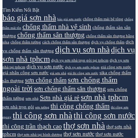
Tìm Kiếm Nổi Bật
báo giá sơn nhà
chống thấm mái bê tông
báo giá sơn nước
chống
chống thấm nhà vệ sinh
chống thấm sàn sân
thấm mái tôn
chống thấm sân thượng
thượng
chống thấm sân thượng bằng
dịch
sika
chống thấm tường
cách chống thấm sân thượng
dịch vụ chống thấm
dịch vụ sơn nhà
dịch vụ
vụ chống thấm sân thượng
sơn nhà tphcm
dịch vụ sơn nhà trọn gói tại tphcm
dịch vụ sơn
dịch vụ sơn nước
nhà tại tphcm
giá công sơn nước
dịch vụ sơn nước tphcm
giá nhân công sơn nước
sika chống thấm
giá sơn nhà
giá thi công sơn nước
sơn chống thấm
sơn chống thấm
sân thượng
ngoài trời
sơn chống thấm sân thượng
sơn chống
sơn nhà tphcm
Sơn nhà giá rẻ
thấm tường
sơn nhà
thi công chống thấm
sơn nhà trọn gói
sơn tường
thi công sơn
thi công sơn nhà
thi công sơn nước
epoxy
thợ sơn nhà
thi công trần thạch cao
thợ sơn nhà
thợ sơn nước
tphcm
thợ sơn nước
thợ sơn nhà tại bình dương