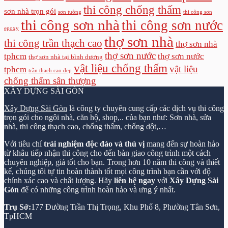
thi công chống thấm
sơn nhà trọn gói
sơn tường
thi công sơn
thi công sơn nhà
thi công sơn nước
epoxy
thợ sơn nhà
thi công trần thạch cao
thợ sơn nhà
thợ sơn nước
tphcm
thợ sơn nước
thợ sơn nhà tại bình dương
vật liệu chống thấm
vật liệu
tphcm
trần thạch cao đẹp
chống thấm sân thượng
XÂY DỰNG SÀI GÒN
Xây Dựng Sài Gòn
là công ty chuyên cung cấp các dịch vụ thi công
trọn gói cho ngôi nhà, căn hộ, shop,.. của bạn như: Sơn nhà, sửa
nhà, thi công thạch cao, chống thấm, chống dột,…
Với tiêu chí
trải nghiệm độc đáo và thú vị
mang đến sự hoàn hảo
từ khâu tiếp nhận thi công cho đến bàn giao công trình một cách
chuyên nghiệp, giá tốt cho bạn. Trong hơn 10 năm thi công và thiết
kế, chúng tôi tự tin hoàn thành tốt mọi công trình bạn cần với độ
chính xác cao và chất lượng. Hãy
liên hệ ngay
với
Xây Dựng Sài
Gòn
để có những công trình hoàn hảo và ưng ý nhất.
Trụ Sở:
177 Đường Trần Thị Trọng, Khu Phố 8, Phường Tân Sơn,
TpHCM