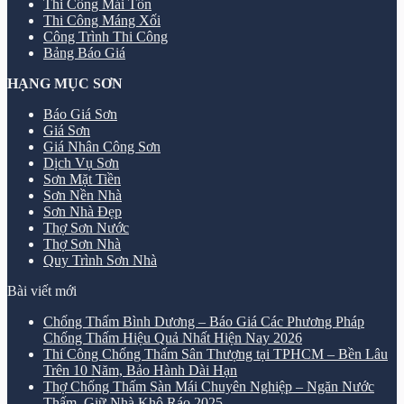
Thi Công Mái Tôn
Thi Công Máng Xối
Công Trình Thi Công
Bảng Báo Giá
HẠNG MỤC SƠN
Báo Giá Sơn
Giá Sơn
Giá Nhân Công Sơn
Dịch Vụ Sơn
Sơn Mặt Tiền
Sơn Nền Nhà
Sơn Nhà Đẹp
Thợ Sơn Nước
Thợ Sơn Nhà
Quy Trình Sơn Nhà
Bài viết mới
Chống Thấm Bình Dương – Báo Giá Các Phương Pháp
Chống Thấm Hiệu Quả Nhất Hiện Nay 2026
Thi Công Chống Thấm Sân Thượng tại TPHCM – Bền Lâu
Trên 10 Năm, Bảo Hành Dài Hạn
Thợ Chống Thấm Sàn Mái Chuyên Nghiệp – Ngăn Nước
Thấm, Giữ Nhà Khô Ráo 2025