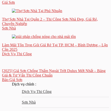
Giá Sơn
Thợ Sơn Nhà Tại Quận 2 – Thi Công Sơn Nhà Đẹp, Giá Rẻ,
Chuyên Nghiệp
Sơn Nhà
Làm Mái Tôn Trọn Gói Giá Rẻ Tại TP. HCM – Bình Dương – Lận
Cận 2025
Dịch Vụ Thi Công
[2025] Giá Sơn Chống Thấm Ngoài Trời Dulux Mới Nhất – Bảng
Giá & Tư Vấn Thi Công Chuẩn
Báo Giá Sơn
Dịch vụ chính :
Dịch Vụ Thi Công
Sơn Nhà