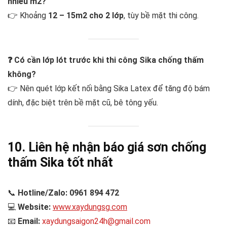
nhiêu m2?
👉 Khoảng
12 – 15m2 cho 2 lớp
, tùy bề mặt thi công.
❓ Có cần lớp lót trước khi thi công Sika chống thấm
không?
👉 Nên quét lớp kết nối bằng Sika Latex để tăng độ bám
dính, đặc biệt trên bề mặt cũ, bê tông yếu.
10. Liên hệ nhận báo giá sơn chống
thấm Sika tốt nhất
📞
Hotline/Zalo: 0961 894 472
💻
Website:
www.xaydungsg.com
📧
Email:
xaydungsaigon24h@gmail.com