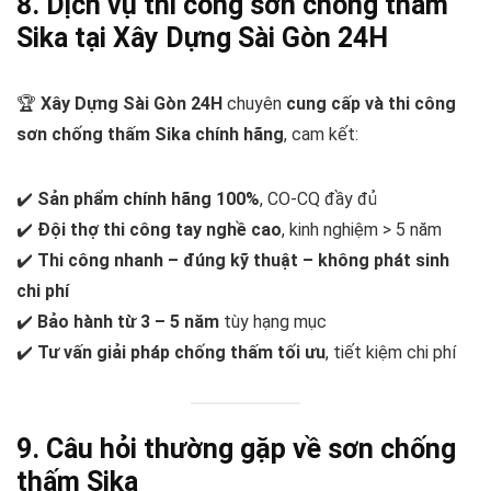
8. Dịch vụ thi công sơn chống thấm
Sika tại Xây Dựng Sài Gòn 24H
🏆
Xây Dựng Sài Gòn 24H
chuyên
cung cấp và thi công
sơn chống thấm Sika chính hãng
, cam kết:
✔️
Sản phẩm chính hãng 100%
, CO-CQ đầy đủ
✔️
Đội thợ thi công tay nghề cao
, kinh nghiệm > 5 năm
✔️
Thi công nhanh – đúng kỹ thuật – không phát sinh
chi phí
✔️
Bảo hành từ 3 – 5 năm
tùy hạng mục
✔️
Tư vấn giải pháp chống thấm tối ưu
, tiết kiệm chi phí
9. Câu hỏi thường gặp về sơn chống
thấm Sika