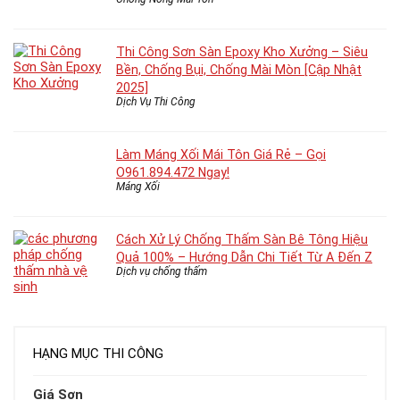
Thi Công Sơn Sàn Epoxy Kho Xưởng – Siêu
Bền, Chống Bụi, Chống Mài Mòn [Cập Nhật
2025]
Dịch Vụ Thi Công
Làm Máng Xối Mái Tôn Giá Rẻ – Gọi
O961.894.472 Ngay!
Máng Xối
Cách Xử Lý Chống Thấm Sàn Bê Tông Hiệu
Quả 100% – Hướng Dẫn Chi Tiết Từ A Đến Z
Dịch vụ chống thấm
HẠNG MỤC THI CÔNG
Giá Sơn