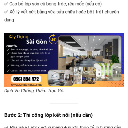
✅ Cạo bỏ lớp sơn cũ bong tróc, rêu mốc (nếu có)
✅ Xử lý vết nứt bằng vữa sửa chữa hoặc bột trét chuyên
dụng
Dịch Vụ Chống Thấm Trọn Gói
Bước 2: Thi công lớp kết nối (nếu cần)
✔️ Pha Sika Latex với xi măng + nước theo tỷ lệ hướng dẫn