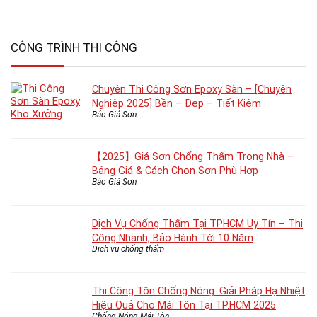
CÔNG TRÌNH THI CÔNG
Chuyên Thi Công Sơn Epoxy Sàn – [Chuyên
Nghiệp 2025] Bền – Đẹp – Tiết Kiệm
Báo Giá Sơn
【2025】Giá Sơn Chống Thấm Trong Nhà –
Bảng Giá & Cách Chọn Sơn Phù Hợp
Báo Giá Sơn
Dịch Vụ Chống Thấm Tại TPHCM Uy Tín – Thi
Công Nhanh, Bảo Hành Tới 10 Năm
Dịch vụ chống thấm
Thi Công Tôn Chống Nóng: Giải Pháp Hạ Nhiệt
Hiệu Quả Cho Mái Tôn Tại TP.HCM 2025
Chống Nóng Mái Tôn