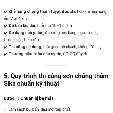
✔️
Khả năng chống thấm tuyệt đối
, phù hợp khí hậu nóng
ẩm Việt Nam
✔️
Độ bền lâu dài
, tuổi thọ 10–15 năm
✔️
Đa dạng sản phẩm
, đáp ứng mọi hạng mục từ mái,
tường, sàn, bể nước
✔️
Thi công dễ dàng
, thời gian khô nhanh, không độc hại
✔️
Thương hiệu toàn cầu uy tín
, CO-CQ đầy đủ
5. Quy trình thi công sơn chống thấm
Sika chuẩn kỹ thuật
Bước 1: Chuẩn bị bề mặt
✅ Làm sạch bụi bẩn, dầu mỡ, tạp chất