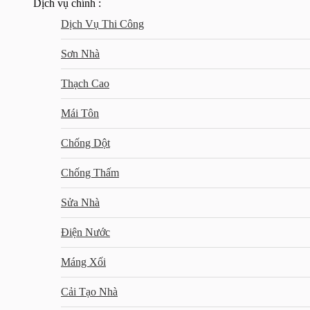
Dịch vụ chính :
Dịch Vụ Thi Công
Sơn Nhà
Thạch Cao
Mái Tôn
Chống Dột
Chống Thấm
Sửa Nhà
Điện Nước
Máng Xối
Cải Tạo Nhà