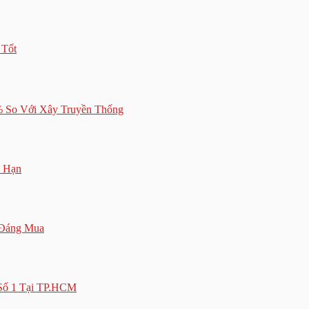
 Tốt
% So Với Xây Truyền Thống
i Hạn
 Đáng Mua
Số 1 Tại TP.HCM