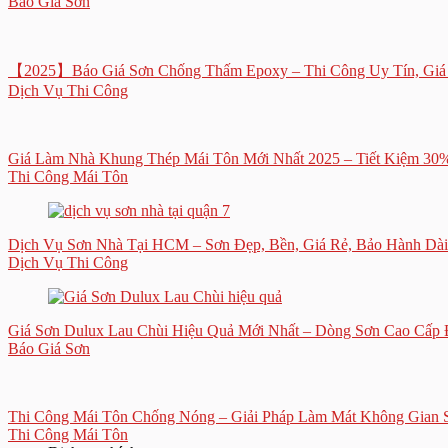
Báo Giá Sơn
【2025】Báo Giá Sơn Chống Thấm Epoxy – Thi Công Uy Tín, Giá
Dịch Vụ Thi Công
Giá Làm Nhà Khung Thép Mái Tôn Mới Nhất 2025 – Tiết Kiệm 30
Thi Công Mái Tôn
Dịch Vụ Sơn Nhà Tại HCM – Sơn Đẹp, Bền, Giá Rẻ, Bảo Hành Dà
Dịch Vụ Thi Công
Giá Sơn Dulux Lau Chùi Hiệu Quả Mới Nhất – Dòng Sơn Cao Cấp
Báo Giá Sơn
Thi Công Mái Tôn Chống Nóng – Giải Pháp Làm Mát Không Gian 
Thi Công Mái Tôn