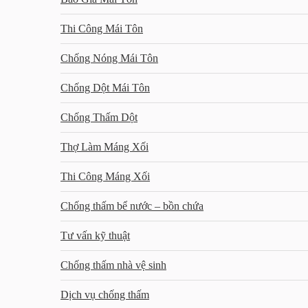
Thi Công Mái Tôn
Chống Nóng Mái Tôn
Chống Dột Mái Tôn
Chống Thấm Dột
Thợ Làm Máng Xối
Thi Công Máng Xối
Chống thấm bể nước – bồn chứa
Tư vấn kỹ thuật
Chống thấm nhà vệ sinh
Dịch vụ chống thấm