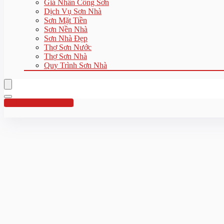
Giá Nhân Công Sơn
Dịch Vụ Sơn Nhà
Sơn Mặt Tiền
Sơn Nền Nhà
Sơn Nhà Đẹp
Thợ Sơn Nước
Thợ Sơn Nhà
Quy Trình Sơn Nhà
Hotline:0961 894 472