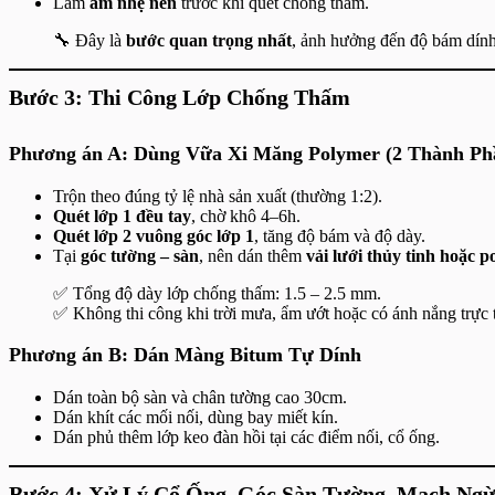
Làm
ẩm nhẹ nền
trước khi quét chống thấm.
🔧 Đây là
bước quan trọng nhất
, ảnh hưởng đến độ bám dính
Bước 3: Thi Công Lớp Chống Thấm
Phương án A: Dùng Vữa Xi Măng Polymer (2 Thành Ph
Trộn theo đúng tỷ lệ nhà sản xuất (thường 1:2).
Quét lớp 1 đều tay
, chờ khô 4–6h.
Quét lớp 2 vuông góc lớp 1
, tăng độ bám và độ dày.
Tại
góc tường – sàn
, nên dán thêm
vải lưới thủy tinh hoặc p
✅ Tổng độ dày lớp chống thấm: 1.5 – 2.5 mm.
✅ Không thi công khi trời mưa, ẩm ướt hoặc có ánh nắng trực t
Phương án B: Dán Màng Bitum Tự Dính
Dán toàn bộ sàn và chân tường cao 30cm.
Dán khít các mối nối, dùng bay miết kín.
Dán phủ thêm lớp keo đàn hồi tại các điểm nối, cổ ống.
Bước 4: Xử Lý Cổ Ống, Góc Sàn Tường, Mạch Ng