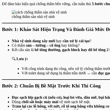
Để đảm bảo hiệu quả chống thấm bền vững, cần tuân thủ
5 bước chu
chống thấm sàn nhà vệ sinh
Bước 1: Khảo Sát Hiện Trạng Và Đánh Giá Mức 
Nhà vệ sinh đang xây mới
hay
cần xử lý cải tạo
?
Có thấm
sàn – tường – cổ ống
hay không?
Kết cấu sàn là
bê tông thường, gạch block hay đổ bê tông 2 
🔍
Lưu ý:
Với công trình đang thi công, nên xử lý chống thấm trước
Với toilet đang sử dụng bị thấm trần dưới → cần
đục gạc
Bước 2: Chuẩn Bị Bề Mặt Trước Khi Thi Công
Đục sạch lớp gạch cũ (nếu có), loại bỏ vữa, dầu mỡ, bụi bẩ
Dùng
chổi sắt hoặc máy mài
vệ sinh sạch bề mặt.
Trám lại các lỗ hổng, vết nứt, rỗ tổ ong bằng vữa không co