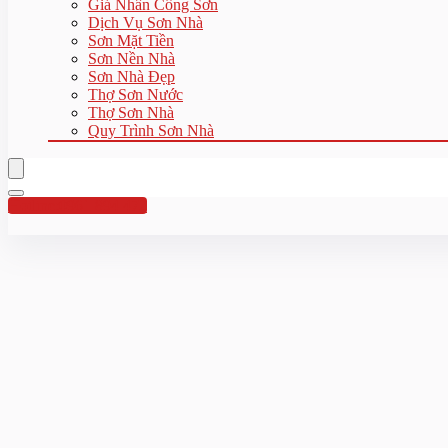
Giá Nhân Công Sơn
Dịch Vụ Sơn Nhà
Sơn Mặt Tiền
Sơn Nền Nhà
Sơn Nhà Đẹp
Thợ Sơn Nước
Thợ Sơn Nhà
Quy Trình Sơn Nhà
Hotline:0961 894 472