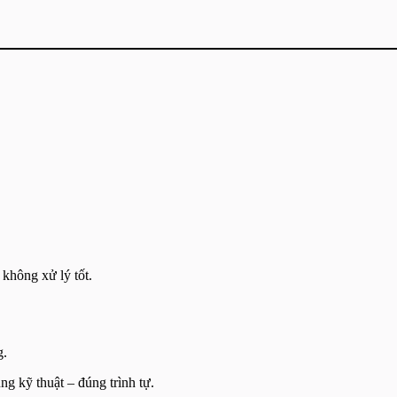
không xử lý tốt.
g.
úng kỹ thuật – đúng trình tự.