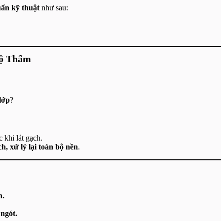
ẩn kỹ thuật
như sau:
Độ Thấm
lớp
?
 khi lát gạch.
h, xử lý lại toàn bộ nền
.
n.
 ngót.