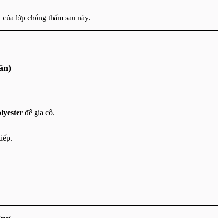
 của lớp chống thấm sau này.
ần)
olyester
để gia cố.
iếp.
ừng