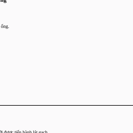
 ống.
.
i được tiến hành lát gạch.