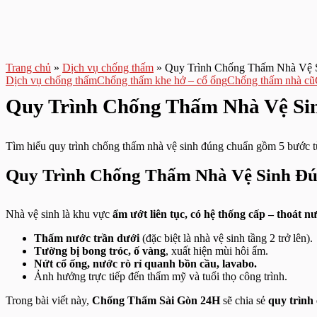
Trang chủ
»
Dịch vụ chống thấm
»
Quy Trình Chống Thấm Nhà Vệ S
Dịch vụ chống thấm
Chống thấm khe hở – cổ ống
Chống thấm nhà cũ
Quy Trình Chống Thấm Nhà Vệ Sin
Tìm hiểu quy trình chống thấm nhà vệ sinh đúng chuẩn gồm 5 bước từ
Quy Trình Chống Thấm Nhà Vệ Sinh Đún
Nhà vệ sinh là khu vực
ẩm ướt liên tục, có hệ thống cấp – thoát n
Thấm nước trần dưới
(đặc biệt là nhà vệ sinh tầng 2 trở lên).
Tường bị bong tróc, ố vàng
, xuất hiện mùi hôi ẩm.
Nứt cổ ống, nước rò rỉ quanh bồn cầu, lavabo.
Ảnh hưởng trực tiếp đến thẩm mỹ và tuổi thọ công trình.
Trong bài viết này,
Chống Thấm Sài Gòn 24H
sẽ chia sẻ
quy trình