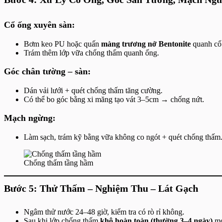
Cổ ống xuyên sàn:
Bơm keo PU hoặc quấn
màng trương nở Bentonite
quanh cổ
Trám thêm lớp vữa chống thấm quanh ống.
Góc chân tường – sàn:
Dán vải lưới + quét chống thấm tăng cường.
Có thể bo góc bằng xi măng tạo vát 3–5cm → chống nứt.
Mạch ngừng:
Làm sạch, trám kỹ bằng vữa không co ngót + quét chống thấm
Chống thấm tầng hầm
Bước 5: Thử Thấm – Nghiệm Thu – Lát Gạch
Ngâm thử nước 24–48 giờ, kiểm tra có rò rỉ không.
Sau khi lớp chống thấm
khô hoàn toàn (thường 3–4 ngày)
mớ