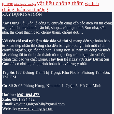
vật liệu chống thấm
vật liệu
tphcm
trần thạch cao đẹp
chống thấm sân thượng
XÂY DỰNG SÀI GÒN
Xây Dựng Sài Gòn
là công ty chuyên cung cấp các dịch vụ thi công
trọn gói cho ngôi nhà, căn hộ, shop,.. của bạn như: Sơn nhà, sửa
nhà, thi công thạch cao, chống thấm, chống dột,…
Với tiêu chí
trải nghiệm độc đáo và thú vị
mang đến sự hoàn hảo
từ khâu tiếp nhận thi công cho đến bàn giao công trình một cách
chuyên nghiệp, giá tốt cho bạn. Trong hơn 10 năm thi công và thiết
kế, chúng tôi tự tin hoàn thành tốt mọi công trình bạn cần với độ
chính xác cao và chất lượng. Hãy
liên hệ ngay
với
Xây Dựng Sài
Gòn
để có những công trình hoàn hảo và ưng ý nhất.
Trụ Sở:
177 Đường Trần Thị Trọng, Khu Phố 8, Phường Tân Sơn,
TpHCM
Cơ Sở 2:
05 Phùng Hưng, Khu phố 1, Quận 5, Hồ Chí Minh
Hotline:
0961 894 472
Zalo:
0961 894 472
Email:
xaydungsaigon24h@gmail.com
Website:
www.xaydungsg.com