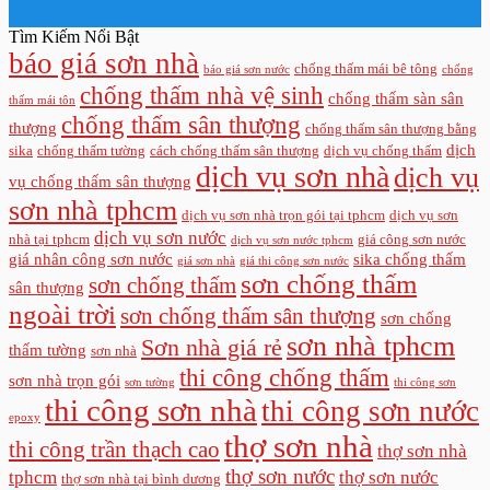
Tìm Kiếm Nổi Bật
báo giá sơn nhà
chống thấm mái bê tông
báo giá sơn nước
chống
chống thấm nhà vệ sinh
chống thấm sàn sân
thấm mái tôn
chống thấm sân thượng
thượng
chống thấm sân thượng bằng
dịch
sika
chống thấm tường
cách chống thấm sân thượng
dịch vụ chống thấm
dịch vụ sơn nhà
dịch vụ
vụ chống thấm sân thượng
sơn nhà tphcm
dịch vụ sơn nhà trọn gói tại tphcm
dịch vụ sơn
dịch vụ sơn nước
nhà tại tphcm
giá công sơn nước
dịch vụ sơn nước tphcm
giá nhân công sơn nước
sika chống thấm
giá sơn nhà
giá thi công sơn nước
sơn chống thấm
sơn chống thấm
sân thượng
ngoài trời
sơn chống thấm sân thượng
sơn chống
sơn nhà tphcm
Sơn nhà giá rẻ
thấm tường
sơn nhà
thi công chống thấm
sơn nhà trọn gói
sơn tường
thi công sơn
thi công sơn nhà
thi công sơn nước
epoxy
thợ sơn nhà
thi công trần thạch cao
thợ sơn nhà
thợ sơn nước
tphcm
thợ sơn nước
thợ sơn nhà tại bình dương