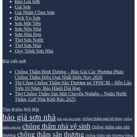
Báo Giá Sơn
Giá Sơn
Giá Nhân Công Sơn
Dịch Vụ Sơn
Sơn Mặt Tiền
Sơn Nền Nhà
Sơn Nhà Đẹp
Thợ Sơn Nước
Thợ Sơn Nhà
Quy Trình Sơn Nhà
Bài viết mới
Chống Thấm Bình Dương – Báo Giá Các Phương Pháp
Chống Thấm Hiệu Quả Nhất Hiện Nay 2026
Thi Công Chống Thấm Sân Thượng tại TPHCM – Bền Lâu
Trên 10 Năm, Bảo Hành Dài Hạn
Thợ Chống Thấm Sàn Mái Chuyên Nghiệp – Ngăn Nước
Thấm, Giữ Nhà Khô Ráo 2025
Tìm Kiếm Nổi Bật
báo giá sơn nhà
chống thấm mái bê tông
báo giá sơn nước
chống
chống thấm nhà vệ sinh
chống thấm sàn sân
thấm mái tôn
chống thấm sân thượng
thượng
chống thấm sân thượng bằng