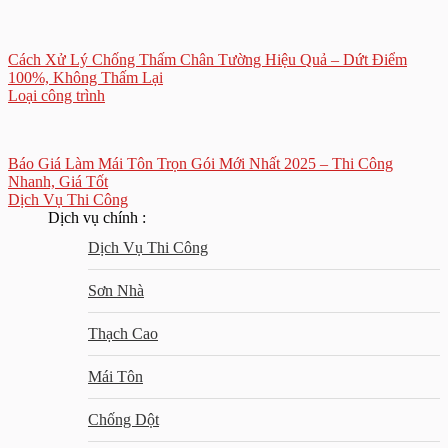
Cách Xử Lý Chống Thấm Chân Tường Hiệu Quả – Dứt Điểm
100%, Không Thấm Lại
Loại công trình
Báo Giá Làm Mái Tôn Trọn Gói Mới Nhất 2025 – Thi Công
Nhanh, Giá Tốt
Dịch Vụ Thi Công
Dịch vụ chính :
Dịch Vụ Thi Công
Sơn Nhà
Thạch Cao
Mái Tôn
Chống Dột