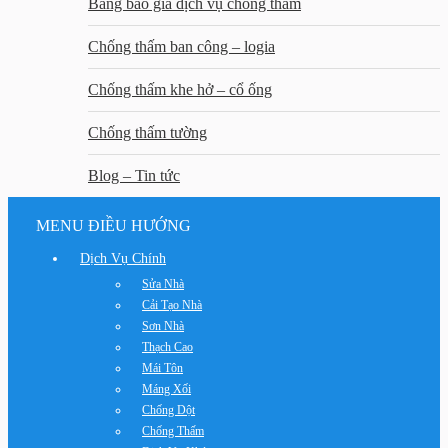
Bảng báo giá dịch vụ chống thấm
Chống thấm ban công – logia
Chống thấm khe hở – cổ ống
Chống thấm tường
Blog – Tin tức
MENU ĐIỀU HƯỚNG
Dịch Vụ Chính
Sửa Nhà
Cải Tạo Nhà
Sơn Nhà
Thạch Cao
Mái Tôn
Máng Xối
Chống Dột
Chống Thấm