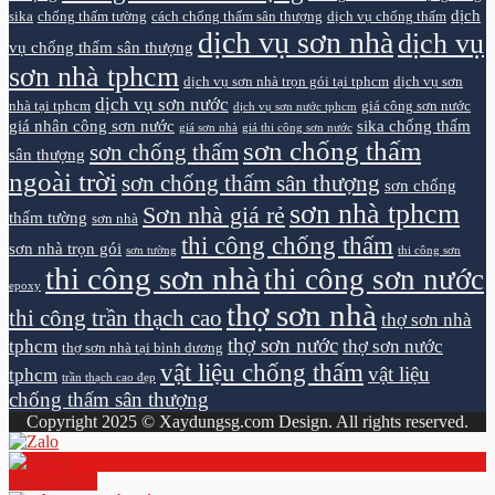
dịch
sika
chống thấm tường
cách chống thấm sân thượng
dịch vụ chống thấm
dịch vụ sơn nhà
dịch vụ
vụ chống thấm sân thượng
sơn nhà tphcm
dịch vụ sơn nhà trọn gói tại tphcm
dịch vụ sơn
dịch vụ sơn nước
nhà tại tphcm
giá công sơn nước
dịch vụ sơn nước tphcm
giá nhân công sơn nước
sika chống thấm
giá sơn nhà
giá thi công sơn nước
sơn chống thấm
sơn chống thấm
sân thượng
ngoài trời
sơn chống thấm sân thượng
sơn chống
sơn nhà tphcm
Sơn nhà giá rẻ
thấm tường
sơn nhà
thi công chống thấm
sơn nhà trọn gói
sơn tường
thi công sơn
thi công sơn nhà
thi công sơn nước
epoxy
thợ sơn nhà
thi công trần thạch cao
thợ sơn nhà
thợ sơn nước
tphcm
thợ sơn nước
thợ sơn nhà tại bình dương
vật liệu chống thấm
vật liệu
tphcm
trần thạch cao đẹp
chống thấm sân thượng
Copyright 2025 © Xaydungsg.com Design. All rights reserved.
0961894472