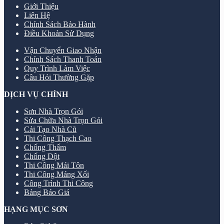
Giới Thiệu
Liên Hệ
Chính Sách Bảo Hành
Điều Khoản Sử Dụng
Vận Chuyển Giao Nhận
Chính Sách Thanh Toán
Quy Trình Làm Việc
Câu Hỏi Thường Gặp
DỊCH VỤ CHÍNH
Sơn Nhà Trọn Gói
Sửa Chữa Nhà Trọn Gói
Cải Tạo Nhà Cũ
Thi Công Thạch Cao
Chống Thấm
Chống Dột
Thi Công Mái Tôn
Thi Công Máng Xối
Công Trình Thi Công
Bảng Báo Giá
HẠNG MỤC SƠN