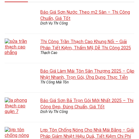
Báo Giá Sơn Nước Theo m2 Sàn – Thi Công
Chuẩn, Giá Tốt
Dịch Vụ Thi Công
Thi Công Trần Thạch Cao Khung Nổi – Giải
Pháp Tiết Kiệm, Thẩm Mỹ, Dễ Thi Công 2025
Thạch Cao
Báo Giá Làm Mái Tôn Sân Thượng 2025 – Cập
Nhật Nhanh, Trọn Gói, Ứng Dụng Thực Tiễn
Thi Công Mái Tôn
Báo Giá Sơn Bả Trọn Gói Mới Nhất 2025 – Thi
Công Đẹp, Đúng Chuẩn, Giá Tốt
Dịch Vụ Thi Công
Lợp Tôn Chống Nóng Cho Nhà Mái Bằng – Giải
Pháp Giảm Nhiệt Hiệu Quả, Tiết Kiệm Chi Phí