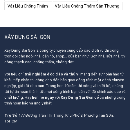
Vật Liệu Chống Thấm
Vật Liệu Chống Thấm Sân Thượng
XÂY DỰNG SÀI GÒN
Xây Dựng Sài Gòn
là công ty chuyên cung cấp các dịch vụ thi công
trọn gói cho ngôi nhà, căn hộ, shop,.. của bạn như: Sơn nhà, sửa nhà, thi
công thạch cao, chống thấm, chống dột,…
Với tiêu chí
trải nghiệm độc đáo và thú vị
mang đến sự hoàn hảo từ
khâu tiếp nhận thi công cho đến bàn giao công trình một cách chuyên
nghiệp, giá tốt cho bạn. Trong hơn 10 năm thi công và thiết kế, chúng
tôi tự tin hoàn thành tốt mọi công trình bạn cần với độ chính xác cao và
chất lượng. Hãy
liên hệ ngay
với
Xây Dựng Sài Gòn
để có những công
trình hoàn hảo và ưng ý nhất.
Trụ Sở:
177 Đường Trần Thị Trọng, Khu Phố 8, Phường Tân Sơn,
TpHCM