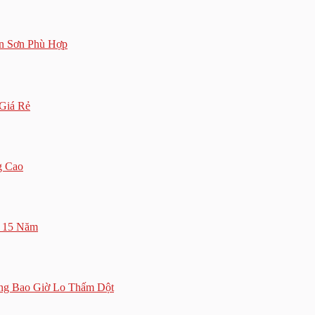
n Sơn Phù Hợp
Giá Rẻ
g Cao
n 15 Năm
ông Bao Giờ Lo Thấm Dột