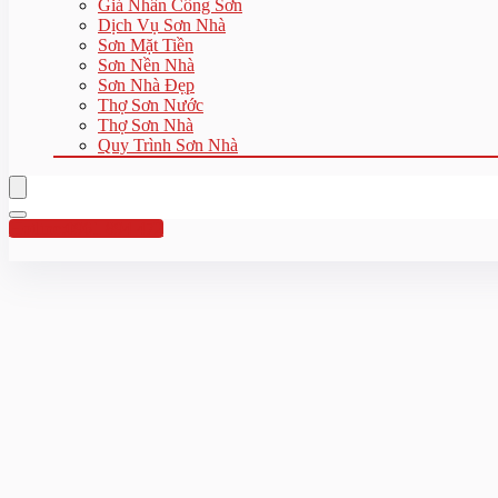
Giá Nhân Công Sơn
Dịch Vụ Sơn Nhà
Sơn Mặt Tiền
Sơn Nền Nhà
Sơn Nhà Đẹp
Thợ Sơn Nước
Thợ Sơn Nhà
Quy Trình Sơn Nhà
Hotline:0961 894 472