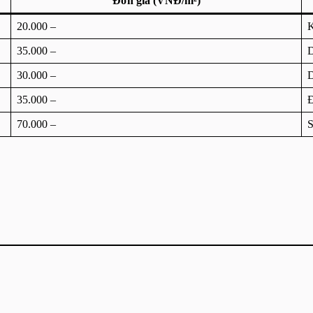
Đơn giá (VNĐ/m²)
20.000 –
K
35.000 –
D
30.000 –
D
35.000 –
Đ
70.000 –
S