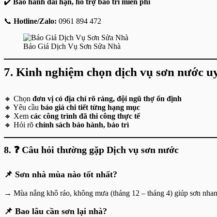
✔️
Bảo hành dài hạn, hỗ trợ bảo trì miễn phí
📞
Hotline/Zalo:
0961 894 472
Báo Giá Dịch Vụ Sơn Sửa Nhà
7.
Kinh nghiệm chọn dịch vụ sơn nước u
🔸 Chọn
đơn vị có địa chỉ rõ ràng, đội ngũ thợ ổn định
🔸 Yêu cầu
báo giá chi tiết từng hạng mục
🔸 Xem
các công trình đã thi công thực tế
🔸 Hỏi rõ
chính sách bảo hành, bảo trì
8. ❓
Câu hỏi thường gặp
Dịch vụ sơn nước
📌
Sơn nhà mùa nào tốt nhất?
→ Mùa nắng khô ráo, không mưa (tháng 12 – tháng 4) giúp sơn nha
📌
Bao lâu cần sơn lại nhà?