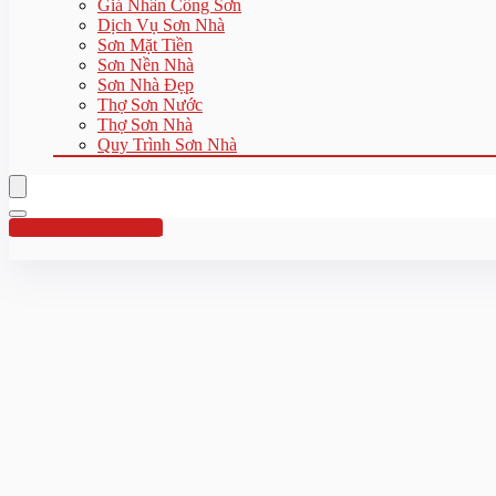
Giá Nhân Công Sơn
Dịch Vụ Sơn Nhà
Sơn Mặt Tiền
Sơn Nền Nhà
Sơn Nhà Đẹp
Thợ Sơn Nước
Thợ Sơn Nhà
Quy Trình Sơn Nhà
Hotline:0961 894 472