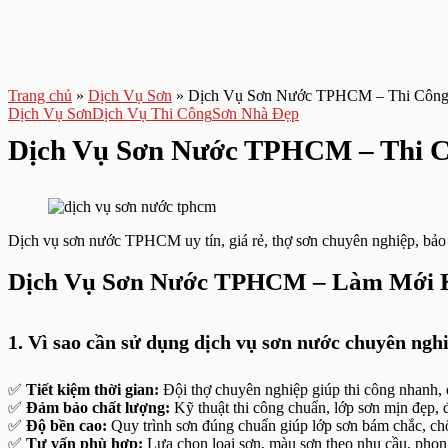
Trang chủ
»
Dịch Vụ Sơn
»
Dịch Vụ Sơn Nước TPHCM – Thi Công 
Dịch Vụ Sơn
Dịch Vụ Thi Công
Sơn Nhà Đẹp
Dịch Vụ Sơn Nước TPHCM – Thi C
Dịch vụ sơn nước TPHCM uy tín, giá rẻ, thợ sơn chuyên nghiệp, bảo
Dịch Vụ Sơn Nước TPHCM – Làm Mới 
1.
Vì sao cần sử dụng dịch vụ sơn nước chuyên ngh
✅
Tiết kiệm thời gian:
Đội thợ chuyên nghiệp giúp thi công nhanh, 
✅
Đảm bảo chất lượng:
Kỹ thuật thi công chuẩn, lớp sơn mịn đẹp,
✅
Độ bền cao:
Quy trình sơn đúng chuẩn giúp lớp sơn bám chắc, ch
✅
Tư vấn phù hợp:
Lựa chọn loại sơn, màu sơn theo nhu cầu, phon