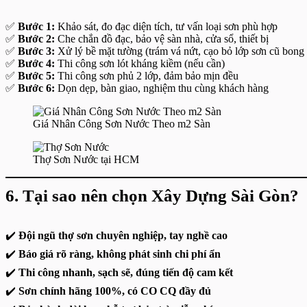
✅
Bước 1:
Khảo sát, đo đạc diện tích, tư vấn loại sơn phù hợp
✅
Bước 2:
Che chắn đồ đạc, bảo vệ sàn nhà, cửa sổ, thiết bị
✅
Bước 3:
Xử lý bề mặt tường (trám vá nứt, cạo bỏ lớp sơn cũ bong 
✅
Bước 4:
Thi công sơn lót kháng kiềm (nếu cần)
✅
Bước 5:
Thi công sơn phủ 2 lớp, đảm bảo mịn đều
✅
Bước 6:
Dọn dẹp, bàn giao, nghiệm thu cùng khách hàng
Giá Nhân Công Sơn Nước Theo m2 Sàn
Thợ Sơn Nước tại HCM
6.
Tại sao nên chọn Xây Dựng Sài Gòn?
✔️
Đội ngũ thợ sơn chuyên nghiệp, tay nghề cao
✔️
Báo giá rõ ràng, không phát sinh chi phí ẩn
✔️
Thi công nhanh, sạch sẽ, đúng tiến độ cam kết
✔️
Sơn chính hãng 100%, có CO CQ đầy đủ